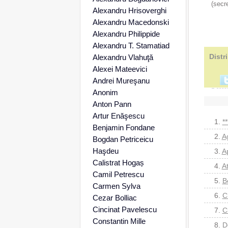
(secre
Alexandru Hrisoverghi
Alexandru Macedonski
Alexandru Philippide
Alexandru T. Stamatiad
Distr
Alexandru Vlahuţă
Alexei Mateevici
Andrei Mureşanu
Anonim
Anton Pann
Artur Enăşescu
1.
*
Benjamin Fondane
2.
A
Bogdan Petriceicu
Haşdeu
3.
A
Calistrat Hogaș
4.
A
Camil Petrescu
5.
B
Carmen Sylva
6.
C
Cezar Bolliac
Cincinat Pavelescu
7.
C
Constantin Mille
8.
D