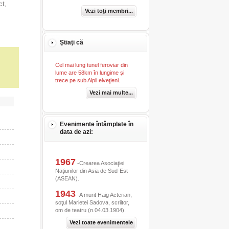
ct,
Vezi toţi membri...
Ştiaţi că
Cel mai lung tunel feroviar din
lume are 58km în lungime şi
trece pe sub Alpii elveţieni.
Vezi mai multe...
Evenimente întâmplate în
data de azi:
1967
-Crearea Asociaţiei
Naţiunilor din Asia de Sud-Est
(ASEAN).
1943
-A murit Haig Acterian,
soţul Marietei Sadova, scriitor,
om de teatru (n.04.03.1904).
Vezi toate evenimentele