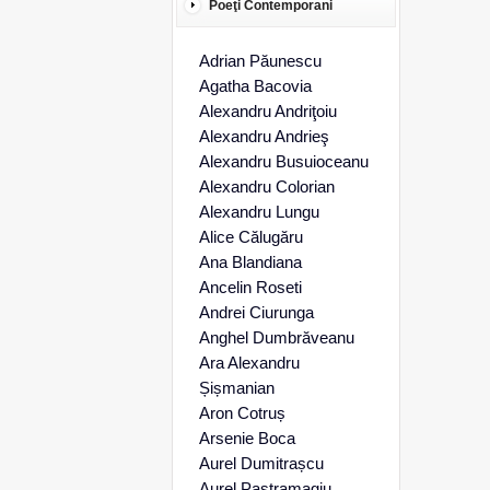
Poeţi Contemporani
Adrian Păunescu
Agatha Bacovia
Alexandru Andriţoiu
Alexandru Andrieş
Alexandru Busuioceanu
Alexandru Colorian
Alexandru Lungu
Alice Călugăru
Ana Blandiana
Ancelin Roseti
Andrei Ciurunga
Anghel Dumbrăveanu
Ara Alexandru
Șișmanian
Aron Cotruș
Arsenie Boca
Aurel Dumitrașcu
Aurel Pastramagiu