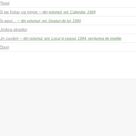
Plopii
Și pe hotar va ninge ~
din volumul: vol. Calendar, 1969
Și-apoi... ~
din volumul: vol. Dealuri de lut, 1990
Umbra plopilor
Un cuvânt ~
din volumul: ant. Locul și ceasul, 1994, secțiunea de inedite
Zbori