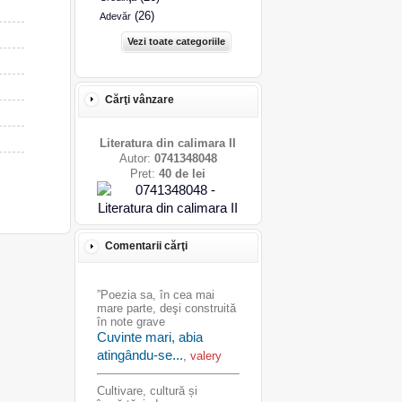
(26)
Adevăr
Vezi toate categoriile
Cărţi vânzare
Literatura din calimara II
Autor:
0741348048
Pret:
40 de lei
Comentarii cărţi
”Poezia sa, în cea mai
mare parte, deşi construită
în note grave
Cuvinte mari, abia
atingându-se...
, valery
Cultivare, cultură și