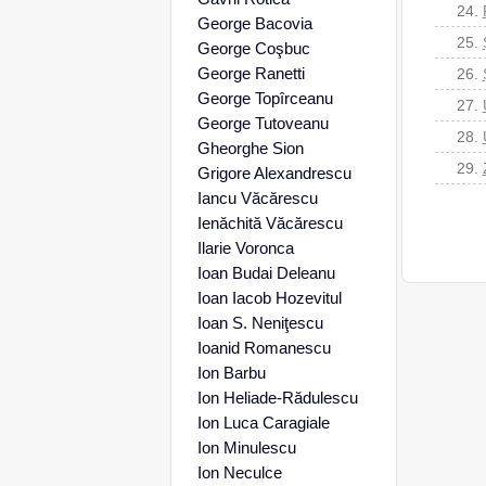
24.
George Bacovia
25.
George Coşbuc
George Ranetti
26.
George Topîrceanu
27.
George Tutoveanu
28.
Gheorghe Sion
29.
Grigore Alexandrescu
Iancu Văcărescu
Ienăchită Văcărescu
Ilarie Voronca
Ioan Budai Deleanu
Ioan Iacob Hozevitul
Ioan S. Neniţescu
Ioanid Romanescu
Ion Barbu
Ion Heliade-Rădulescu
Ion Luca Caragiale
Ion Minulescu
Ion Neculce