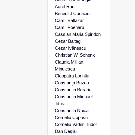
Aurel Rău
Benedict Corlaciu
Camil Baltazar
Camil Poenaru
Cassian Maria Spiridon
Cezar Baltag
Cezar Ivănescu
Christian W. Schenk
Claudia Millian
Minulescu
Cleopatra Lorințiu
Constanţa Buzea
Constantin Berariu
Constantin Michael-
Titus
Constantin Noica
Corneliu Coposu
Corneliu Vadim Tudor
Dan Deşliu