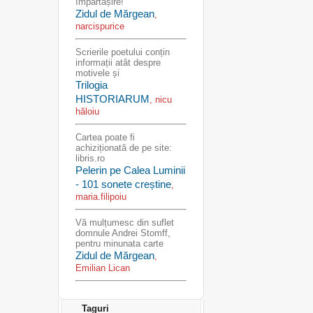
împărtășire!
Zidul de Mărgean
,
narcispurice
Scrierile poetului conțin
informații atât despre
motivele și
Trilogia
HISTORIARUM
, nicu
hăloiu
Cartea poate fi
achiziționată de pe site:
libris.ro
Pelerin pe Calea Luminii
- 101 sonete creștine
,
maria.filipoiu
Vă mulțumesc din suflet
domnule Andrei Stomff,
pentru minunata carte
Zidul de Mărgean
,
Emilian Lican
Taguri