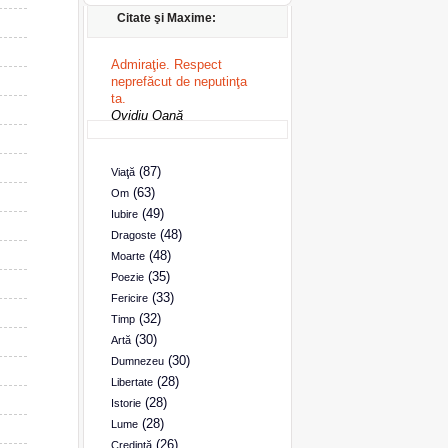
Citate şi Maxime:
Admiraţie. Respect
neprefăcut de neputinţa
ta.
Ovidiu Oană
(87)
Viaţă
(63)
Om
(49)
Iubire
(48)
Dragoste
(48)
Moarte
(35)
Poezie
(33)
Fericire
(32)
Timp
(30)
Artă
(30)
Dumnezeu
(28)
Libertate
(28)
Istorie
(28)
Lume
(26)
Credinţă