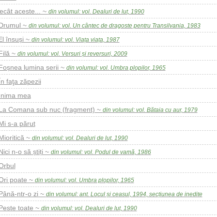
ecât aceste... ~
din volumul: vol. Dealuri de lut, 1990
Drumul ~
din volumul: vol. Un cântec de dragoste pentru Transilvania, 1983
El însuși ~
din volumul: vol. Viața viața, 1987
Filă ~
din volumul: vol. Versuri și reversuri, 2009
Foșnea lumina serii ~
din volumul: vol. Umbra plopilor, 1965
În faţa zăpezii
Inima mea
La Comana sub nuc (fragment) ~
din volumul: vol. Bătaia cu aur, 1979
Mi s-a părut
Mioritică ~
din volumul: vol. Dealuri de lut, 1990
Nici n-o să știți ~
din volumul: vol. Podul de vamă, 1986
Orbul
Ori poate ~
din volumul: vol. Umbra plopilor, 1965
Până-ntr-o zi ~
din volumul: ant. Locul și ceasul, 1994, secțiunea de inedite
Peste toate ~
din volumul: vol. Dealuri de lut, 1990