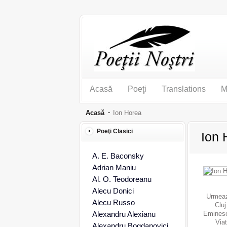
Acasă
Poeţi
Translations
M
Acasă
Ion Horea
Poeţi Clasici
Ion 
A. E. Baconsky
Adrian Maniu
Al. O. Teodoreanu
Alecu Donici
Urmeaza
Alecu Russo
Cluj
Alexandru Alexianu
Eminescu
Via
Alexandru Bogdanovici