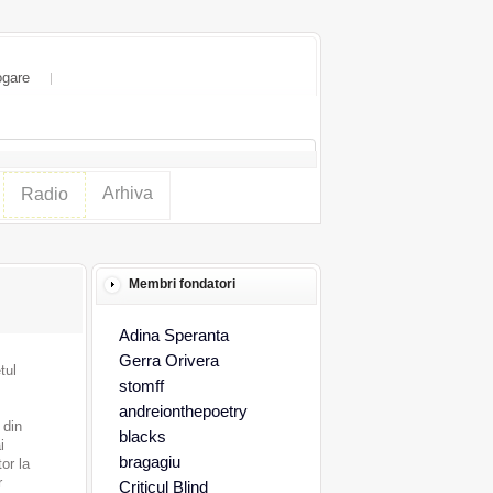
ogare
Arhiva
Radio
Membri fondatori
Adina Speranta
Gerra Orivera
tul
stomff
andreionthepoetry
 din
blacks
i
bragagiu
or la
r
Criticul Blind