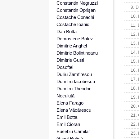
Constantin Negruzzi
9.
D
Constantin Oprişan
10.
Costache Conachi
Costache Ioanid
11.
Dan Botta
12.
Demostene Botez
13.
Dimitrie Anghel
14.
Dimitrie Bolintineanu
Dimitrie Gusti
15.
Dosoftei
16.
Duiliu Zamfirescu
17.
Dumitru Iacobescu
18.
Dumitru Theodor
Neculuță
19.
Elena Farago
20.
Elena Văcărescu
21.
Emil Botta
Emil Cioran
22.
Eusebiu Camilar
23.
Gavril Rotică