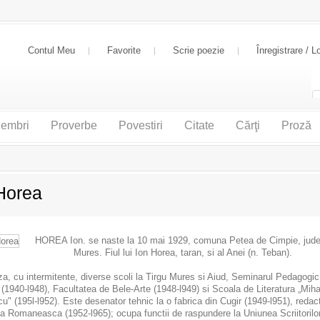
Contul Meu
Favorite
Scrie poezie
Înregistrare / L
embri
Proverbe
Povestiri
Citate
Cărţi
Proză
Horea
HOREA Ion. se naste la 10 mai 1929, comuna Petea de Cimpie, jude
Mures. Fiul lui Ion Horea, taran, si al Anei (n. Teban).
, cu intermitente, diverse scoli la Tirgu Mures si Aiud, Seminarul Pedagogic
 (1940-l948), Facultatea de Bele-Arte (1948-l949) si Scoala de Literatura „Miha
" (195l-l952). Este desenator tehnic la o fabrica din Cugir (1949-l951), redact
ta Romaneasca (1952-l965); ocupa functii de raspundere la Uniunea Scriitorilo