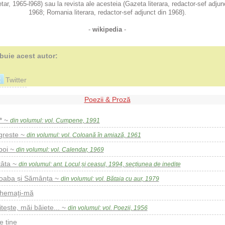
tar, 1965-l968) sau la revista ale acesteia (Gazeta literara, redactor-sef adjun
1968; Romania literara, redactor-sef adjunct din 1968).
-
wikipedia
-
ibuie acest autor:
Twitter
Poezii & Proză
** ~
din volumul: vol. Cumpene, 1991
greste ~
din volumul: vol. Coloană în amiază, 1961
poi ~
din volumul: vol. Calendar, 1969
tâta ~
din volumul: ant. Locul și ceasul, 1994, secțiunea de inedite
oaba și Sămânța ~
din volumul: vol. Bătaia cu aur, 1979
hemaţi-mă
itește, măi băiete... ~
din volumul: vol. Poezii, 1956
e tine