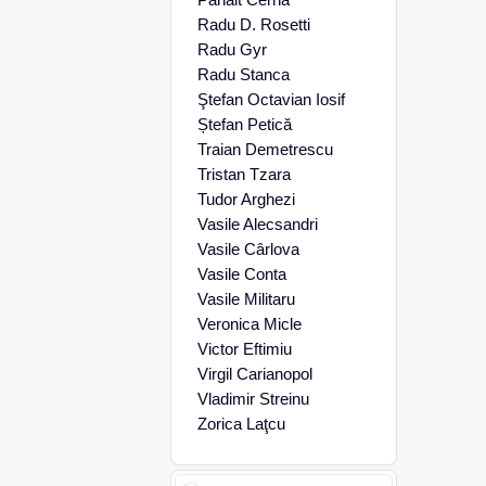
Radu D. Rosetti
Radu Gyr
Radu Stanca
Ştefan Octavian Iosif
Ștefan Petică
Traian Demetrescu
Tristan Tzara
Tudor Arghezi
Vasile Alecsandri
Vasile Cârlova
Vasile Conta
Vasile Militaru
Veronica Micle
Victor Eftimiu
Virgil Carianopol
Vladimir Streinu
Zorica Laţcu