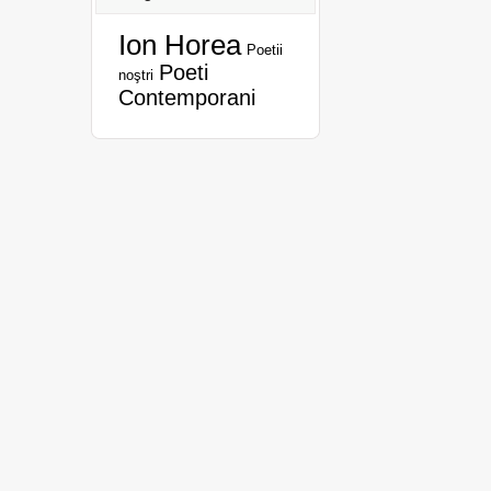
Ion Horea
Poetii
Poeti
noştri
Contemporani