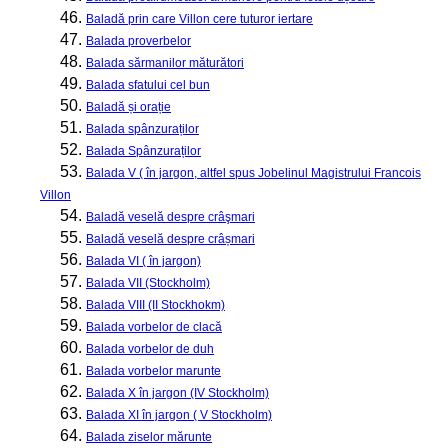
46.
Baladă prin care Villon cere tuturor iertare
47.
Balada proverbelor
48.
Balada sărmanilor măturători
49.
Balada sfatului cel bun
50.
Baladă și orație
51.
Balada spânzuraților
52.
Balada Spânzuraților
53.
Balada V ( în jargon, altfel spus Jobelinul Magistrului Francois
Villon
54.
Baladă veselă despre crâşmari
55.
Baladă veselă despre crâșmari
56.
Balada VI ( în jargon)
57.
Balada VII (Stockholm)
58.
Balada VIII (II Stockhokm)
59.
Balada vorbelor de clacă
60.
Balada vorbelor de duh
61.
Balada vorbelor marunte
62.
Balada X în jargon (IV Stockholm)
63.
Balada XI în jargon ( V Stockholm)
64.
Balada ziselor mărunte