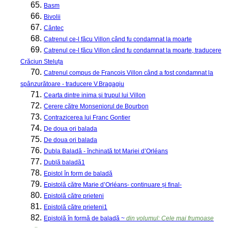
65.
Basm
66.
Bivolii
67.
Cântec
68.
Catrenul ce-l făcu Villon când fu condamnat la moarte
69.
Catrenul ce-l făcu Villon când fu condamnat la moarte, traducere
Crăciun Steluța
70.
Catrenul compus de Francois Villon când a fost condamnat la
spânzurătoare - traducere V.Bragagiu
71.
Cearta dintre inima şi trupul lui Villon
72.
Cerere către Monseniorul de Bourbon
73.
Contrazicerea lui Franc Gontier
74.
De doua ori balada
75.
De doua ori balada
76.
Dubla Baladă - închinată tot Mariei d’Orléans
77.
Dublă baladă1
78.
Epistol în form de baladă
79.
Epistolă către Marie d’Orléans- continuare și final-
80.
Epistolă către prieteni
81.
Epistolă către prieteni1
82.
Epistolă în formă de baladă ~
din volumul: Cele mai frumoase