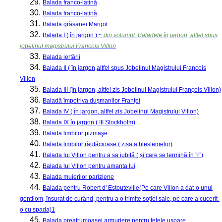
29.
Balada franco-latină
30.
Balada franco-latină
31.
Balada grăsanei Margot
32.
Balada I ( în jargon ) ~
din volumul: Baladele în jargon, altfel spus
jobelinul magistrului Francois Villon
33.
Balada iertării
34.
Balada II ( în jargon,altfel spus Jobelinul Magistrului Francois
Villon
35.
Balada III (în jargon, altfel zis Jobelinul Magistrului François Villon)
36.
Baladă împotriva dușmanilor Franței
37.
Balada IV ( în jargon, altfel zis Jobelinul Magistrului Villon)
38.
Balada IX în jargon ( III Stockholm)
39.
Balada limbilor pizmaşe
40.
Balada limbilor răutăcioase ( zisa a blestemelor)
41.
Balada lui Villon pentru a sa iubită ( și care se termină în ”r”)
42.
Balada lui Villon pentru amanta lui
43.
Balada muierilor pariziene
44.
Balada pentru Robert d' Estouteville(Pe care Villon a dat-o unui
gentilom, însurat de curând, pentru a o trimite soției sale, pe care a cucerit-
o cu spada)1
45.
Balada preafrumoasei armuriere pentru fetele ușoare