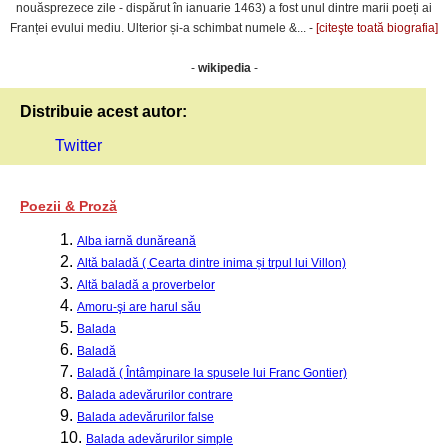
nouăsprezece zile
- dispărut în ianuarie 1463) a fost unul dintre marii poeți ai
Franței
evului mediu
. Ulterior și-a schimbat numele &... -
[citeşte toată biografia]
-
wikipedia
-
Distribuie acest autor:
Twitter
Poezii & Proză
1.
Alba iarnă dunăreană
2.
Altă baladă ( Cearta dintre inima și trpul lui Villon)
3.
Altă baladă a proverbelor
4.
Amoru-şi are harul său
5.
Balada
6.
Baladă
7.
Baladă ( Întâmpinare la spusele lui Franc Gontier)
8.
Balada adevărurilor contrare
9.
Balada adevărurilor false
10.
Balada adevărurilor simple