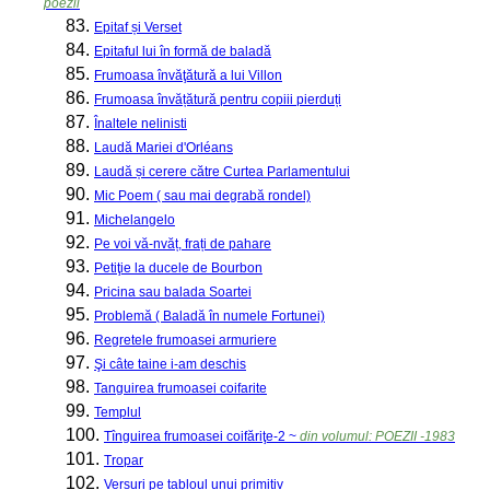
poezii
83.
Epitaf și Verset
84.
Epitaful lui în formă de baladă
85.
Frumoasa învăţătură a lui Villon
86.
Frumoasa învățătură pentru copiii pierduți
87.
Înaltele nelinisti
88.
Laudă Mariei d'Orléans
89.
Laudă și cerere către Curtea Parlamentului
90.
Mic Poem ( sau mai degrabă rondel)
91.
Michelangelo
92.
Pe voi vă-nvăț, frați de pahare
93.
Petiţie la ducele de Bourbon
94.
Pricina sau balada Soartei
95.
Problemă ( Baladă în numele Fortunei)
96.
Regretele frumoasei armuriere
97.
Şi câte taine i-am deschis
98.
Tanguirea frumoasei coifarite
99.
Templul
100.
Tînguirea frumoasei coifăriţe-2 ~
din volumul: POEZII -1983
101.
Tropar
102.
Versuri pe tabloul unui primitiv