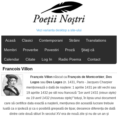
Vezi varianta desktop a site-ului
Acasă
Clasici
Contemporani
Străini
Translations
Membri
Proverbe
Povestiri
Proză
Ştiaţi că
Calendar
Citate
Log In
Radio Poema
Contact
Francois Villon
François Villon
născut ca
François de Montcorbier
,
Des
Logos
sau
Des Loges
(n. 1431, Paris - Jacques Charpier
menționează o dată de naștere: 1 aprilie 1431 pe stil vechi sau
19 aprilie 1432 pe stil nou franceză
"1er avril 1431 (vieux style)
ou 19 avril 1432 (nouveau style)"
totuși, în lipsa unui document
care să certifice data exactă a nașterii, mențiunea din această lucrare trebuie
luată ca o ipoteză și ca o posibilă greșeală de tipar, deoarece diferența de dată
dintre cele două stiluri în secolul XV era de nouă zile și nu de un an și