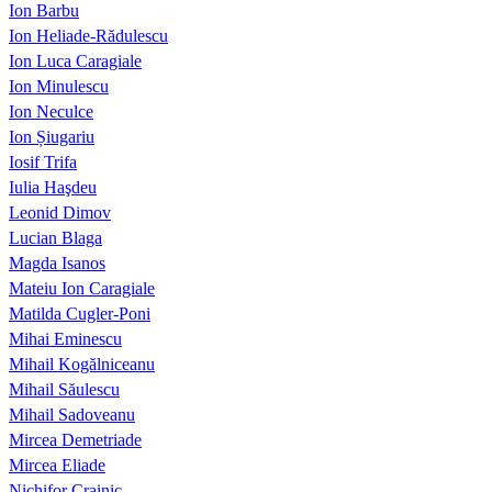
Ion Barbu
Ion Heliade-Rădulescu
Ion Luca Caragiale
Ion Minulescu
Ion Neculce
Ion Șiugariu
Iosif Trifa
Iulia Haşdeu
Leonid Dimov
Lucian Blaga
Magda Isanos
Mateiu Ion Caragiale
Matilda Cugler-Poni
Mihai Eminescu
Mihail Kogălniceanu
Mihail Săulescu
Mihail Sadoveanu
Mircea Demetriade
Mircea Eliade
Nichifor Crainic