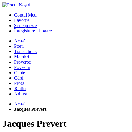
Contul Meu
Favorite
Scrie poezie
Înregistrare / Logare
Acasă
Poeţi
Translations
Membri
Proverbe
Povestiri
Citate
Cărţi
Proză
Radio
Arhiva
Acasă
Jacques Prevert
Jacques Prevert