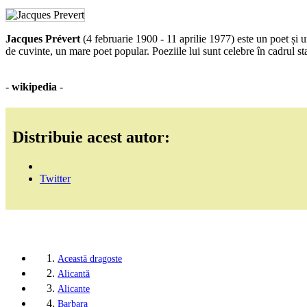
Jacques Prévert
(4 februarie 1900 - 11 aprilie 1977) este un poet și
de cuvinte, un mare poet popular. Poeziile lui sunt celebre în cadrul st
-
wikipedia
-
Distribuie acest autor:
Twitter
1.
Această dragoste
2.
Alicantă
3.
Alicante
4.
Barbara