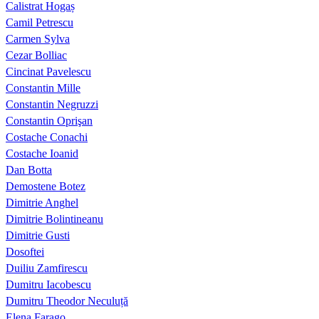
Calistrat Hogaș
Camil Petrescu
Carmen Sylva
Cezar Bolliac
Cincinat Pavelescu
Constantin Mille
Constantin Negruzzi
Constantin Oprişan
Costache Conachi
Costache Ioanid
Dan Botta
Demostene Botez
Dimitrie Anghel
Dimitrie Bolintineanu
Dimitrie Gusti
Dosoftei
Duiliu Zamfirescu
Dumitru Iacobescu
Dumitru Theodor Neculuță
Elena Farago