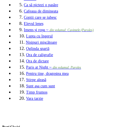
5.
Ca să pictezi o pasăre
6.
Cafeaua de dimineata
7.
Copiii care se iubesc
8.
Elevul leneş
9.
Imens și roșu ~
din volumul: Cuvintele (Paroles)
10.
Lupta cu îngerul
11.
Nisipuri mişcătoare
12.
Oglinda spartă
13.
Ora de caligrafie
14.
Ora de dictare
15.
Paris at Night ~
din volumul: Paroles
16.
Pentru tine, dragostea mea
17.
Stirpe aleasă
18.
Sunt aşa cum sunt
19.
Timp frumos
20.
Vara tarzie