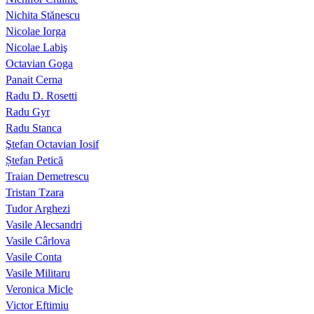
Nichita Stănescu
Nicolae Iorga
Nicolae Labiş
Octavian Goga
Panait Cerna
Radu D. Rosetti
Radu Gyr
Radu Stanca
Ştefan Octavian Iosif
Ștefan Petică
Traian Demetrescu
Tristan Tzara
Tudor Arghezi
Vasile Alecsandri
Vasile Cârlova
Vasile Conta
Vasile Militaru
Veronica Micle
Victor Eftimiu