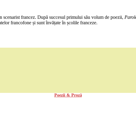
 un scenarist francez. După succesul primului său volum de poezii,
Parol
atelor
francofone
și sunt învățate în școlile franceze.
Poezii & Proză