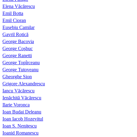
Elena Văcărescu
Emil Botta
Emil Cioran
Eusebiu Camilar
Gavril Rotică
George Bacovia
George Coşbuc
George Ranetti
George Topîrceanu
George Tutoveanu
Gheorghe Sion
Grigore Alexandrescu
Iancu Văcărescu
Ienăchită Văcărescu
Ilarie Voronca
Ioan Budai Deleanu
Ioan Iacob Hozevitul
Ioan S. Neniţescu
Ioanid Romanescu