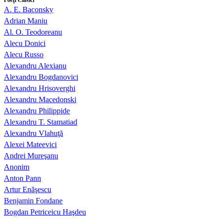
Poeţi Clasici
A. E. Baconsky
Adrian Maniu
Al. O. Teodoreanu
Alecu Donici
Alecu Russo
Alexandru Alexianu
Alexandru Bogdanovici
Alexandru Hrisoverghi
Alexandru Macedonski
Alexandru Philippide
Alexandru T. Stamatiad
Alexandru Vlahuţă
Alexei Mateevici
Andrei Mureşanu
Anonim
Anton Pann
Artur Enăşescu
Benjamin Fondane
Bogdan Petriceicu Haşdeu