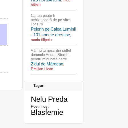
, nicu
hăloiu
Cartea poate fi
achiziționată de pe site:
libris.ro
Pelerin pe Calea Luminii
- 101 sonete creștine
,
maria.filipoiu
Vă mulțumesc din suflet
domnule Andrei Stomff,
pentru minunata carte
Zidul de Mărgean
,
Emilian Lican
Taguri
Nelu Preda
Poetii noştri
Blasfemie