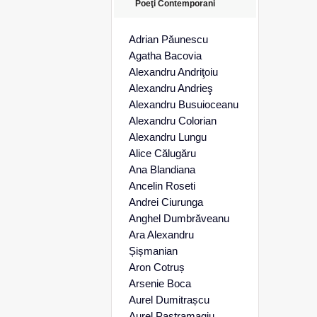
Poeţi Contemporani
Adrian Păunescu
Agatha Bacovia
Alexandru Andriţoiu
Alexandru Andrieş
Alexandru Busuioceanu
Alexandru Colorian
Alexandru Lungu
Alice Călugăru
Ana Blandiana
Ancelin Roseti
Andrei Ciurunga
Anghel Dumbrăveanu
Ara Alexandru
Șișmanian
Aron Cotruș
Arsenie Boca
Aurel Dumitrașcu
Aurel Pastramagiu