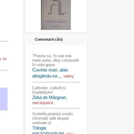
Comentarii cărţi
”Poezia sa, în cea mai
a te
mare parte, deşi construită
în note grave
Cuvinte mari, abia
atingându-se...
, valery
Cultivare, cultură și
împărtășire!
Zidul de Mărgean
,
narcispurice
Scrierile poetului conțin
informații atât despre
motivele și
Trilogia
HISTORIARUM