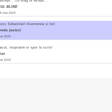
astept ...cu drag te astept...
CUL BLIND
15 mai 2015
esc Sebastian! Asemenea și ție!
reda (autor)
mai 2015
acut, inspiratie si spor la scris!
ian
mai 2015