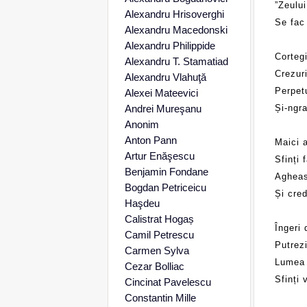
”Zeului
Alexandru Hrisoverghi
Se fac 
Alexandru Macedonski
Alexandru Philippide
Cortegi
Alexandru T. Stamatiad
Crezur
Alexandru Vlahuţă
Perpet
Alexei Mateevici
Andrei Mureşanu
Și-ngra
Anonim
Anton Pann
Maici a
Artur Enăşescu
Sfinți 
Benjamin Fondane
Agheas
Bogdan Petriceicu
Și cred
Haşdeu
Calistrat Hogaș
Îngeri 
Camil Petrescu
Putrez
Carmen Sylva
Lumea 
Cezar Bolliac
Sfinți 
Cincinat Pavelescu
Constantin Mille