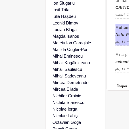
te mai 
Ion Șiugariu
CRITI
Iosif Trifa
vineri, 
Iulia Haşdeu
Leonid Dimov
Mulțum
Lucian Blaga
Nelu P
Magda Isanos
joi, 14 
Mateiu Ion Caragiale
Matilda Cugler-Poni
Mi-a pl
Mihai Eminescu
sebast
Mihail Kogălniceanu
Mihail Săulescu
joi, 14 
Mihail Sadoveanu
Mircea Demetriade
Înapoi
Mircea Eliade
Nichifor Crainic
Nichita Stănescu
Nicolae Iorga
Nicolae Labiş
Octavian Goga
Panait Cerna