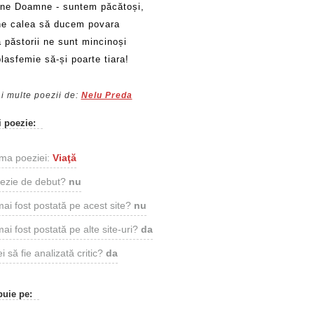
ne Doamne - suntem păcătoși,
ne calea să ducem povara
 păstorii ne sunt mincinoși
blasfemie să-și poarte tiara!
i multe poezii de:
Nelu Preda
i poezie:
ma poeziei:
Viaţă
ezie de debut?
nu
mai fost postată pe acest site?
nu
ai fost postată pe alte site-uri?
da
i să fie analizată critic?
da
buie pe: