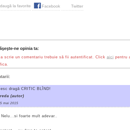
Facebook
Twitter
ăşeşte-ne opinia ta:
a scrie un comentariu trebuie să fii autentificat. Click
aici
pentru 
fica.
arii:
esc dragă CRITIC BLÎND!
reda (autor)
15 mai 2015
Nelu...si foarte mult adevar..