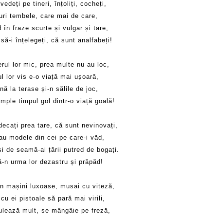
vedeți pe tineri, înțoliți, cocheți,
uri tembele, care mai de care,
 în fraze scurte și vulgar și tare,
să-i înțelegeți, că sunt analfabeți!
erul lor mic, prea multe nu au loc,
l lor vis e-o viață mai ușoară,
ă la terase și-n sălile de joc,
mple timpul gol dintr-o viață goală!
decați prea tare, că sunt nevinovați,
iau modele din cei pe care-i văd,
i de seamă-ai țării putred de bogați.
ă-n urma lor dezastru și prăpăd!
n mașini luxoase, musai cu viteză,
cu ei pistoale să pară mai virili,
ulează mult, se mângâie pe freză,