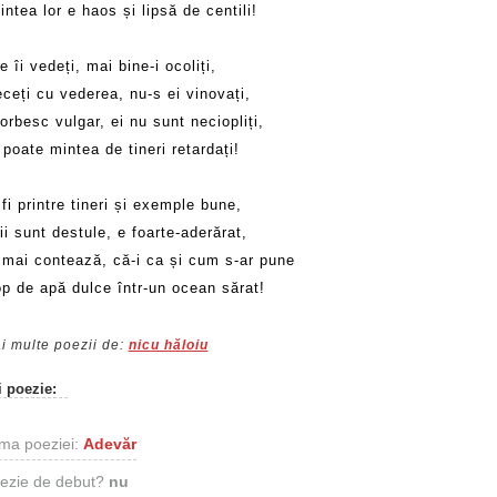
ntea lor e haos și lipsă de centili!
 îi vedeți, mai bine-i ocoliți,
eceți cu vederea, nu-s ei vinovați,
rbesc vulgar, ei nu sunt neciopliți,
 poate mintea de tineri retardați!
fi printre tineri și exemple bune,
i sunt destule, e foarte-aderărat,
 mai contează, că-i ca și cum s-ar pune
op de apă dulce într-un ocean sărat!
i multe poezii de:
nicu hăloiu
i poezie:
ma poeziei:
Adevăr
ezie de debut?
nu