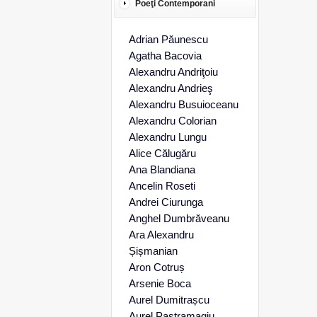
Poeţi Contemporani
Adrian Păunescu
Agatha Bacovia
Alexandru Andriţoiu
Alexandru Andrieş
Alexandru Busuioceanu
Alexandru Colorian
Alexandru Lungu
Alice Călugăru
Ana Blandiana
Ancelin Roseti
Andrei Ciurunga
Anghel Dumbrăveanu
Ara Alexandru
Șișmanian
Aron Cotruș
Arsenie Boca
Aurel Dumitrașcu
Aurel Pastramagiu