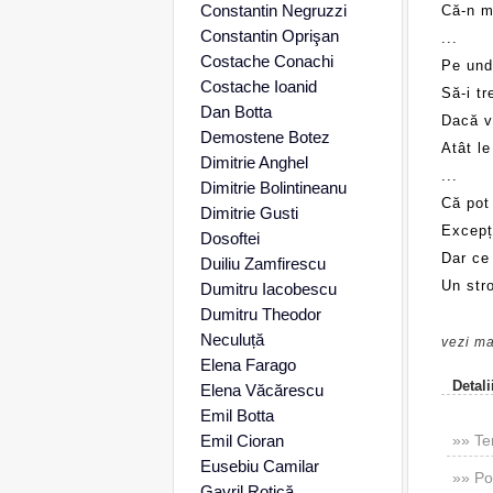
Constantin Negruzzi
Că-n mi
Constantin Oprişan
...
Costache Conachi
Pe unde
Costache Ioanid
Să-i tr
Dan Botta
Dacă vo
Demostene Botez
Atât le
Dimitrie Anghel
...
Dimitrie Bolintineanu
Că pot 
Dimitrie Gusti
Excepți
Dosoftei
Dar ce
Duiliu Zamfirescu
Un str
Dumitru Iacobescu
Dumitru Theodor
Neculuță
vezi ma
Elena Farago
Detali
Elena Văcărescu
Emil Botta
Emil Cioran
»» Te
Eusebiu Camilar
»» Po
Gavril Rotică