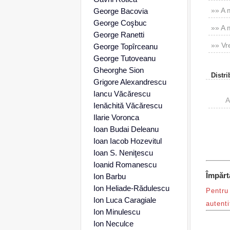
»» A 
George Bacovia
George Coşbuc
»» A m
George Ranetti
»» Vre
George Topîrceanu
George Tutoveanu
Gheorghe Sion
Distri
Grigore Alexandrescu
Iancu Văcărescu
Ienăchită Văcărescu
Ilarie Voronca
Ioan Budai Deleanu
Ioan Iacob Hozevitul
Ioan S. Neniţescu
Ioanid Romanescu
Împărt
Ion Barbu
Ion Heliade-Rădulescu
Pentru 
Ion Luca Caragiale
autenti
Ion Minulescu
Ion Neculce