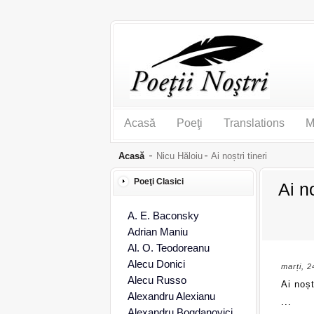
Acasă
Poeţi
Translations
M
Acasă
Nicu Hăloiu
Ai noștri tineri
Poeţi Clasici
Ai no
A. E. Baconsky
Adrian Maniu
Al. O. Teodoreanu
Alecu Donici
marți, 
Alecu Russo
Ai noșt
Alexandru Alexianu
...
Alexandru Bogdanovici