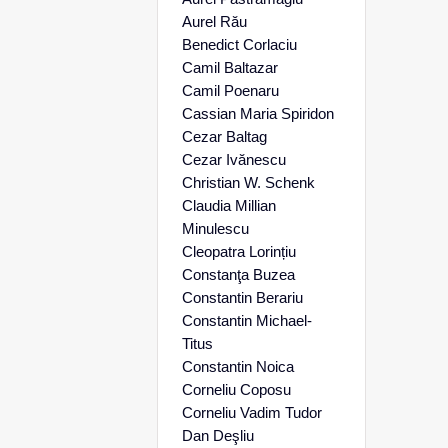
Aurel Rău
Benedict Corlaciu
Camil Baltazar
Camil Poenaru
Cassian Maria Spiridon
Cezar Baltag
Cezar Ivănescu
Christian W. Schenk
Claudia Millian
Minulescu
Cleopatra Lorințiu
Constanţa Buzea
Constantin Berariu
Constantin Michael-
Titus
Constantin Noica
Corneliu Coposu
Corneliu Vadim Tudor
Dan Deşliu