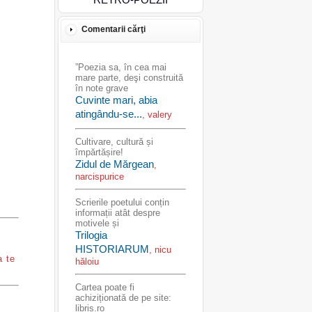
Comentarii cărţi
”Poezia sa, în cea mai
mare parte, deşi construită
în note grave
Cuvinte mari, abia
atingându-se...
, valery
Cultivare, cultură și
împărtășire!
Zidul de Mărgean
,
narcispurice
Scrierile poetului conțin
informații atât despre
motivele și
Trilogia
HISTORIARUM
, nicu
a te
hăloiu
Cartea poate fi
achiziționată de pe site:
libris.ro