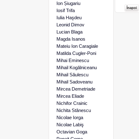
Ion Șiugariu
Înapoi
Iosif Trifa
Iulia Haşdeu
Leonid Dimov
Lucian Blaga
Magda Isanos
Mateiu Ion Caragiale
Matilda Cugler-Poni
Mihai Eminescu
Mihail Kogălniceanu
Mihail Săulescu
Mihail Sadoveanu
Mircea Demetriade
Mircea Eliade
Nichifor Crainic
Nichita Stănescu
Nicolae Iorga
Nicolae Labiş
Octavian Goga
Panait Cerna