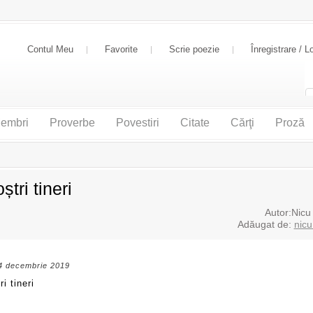
Contul Meu
Favorite
Scrie poezie
Înregistrare / L
embri
Proverbe
Povestiri
Citate
Cărţi
Proză
ștri tineri
Autor:Nicu
Adăugat de:
nicu
24 decembrie 2019
ri tineri