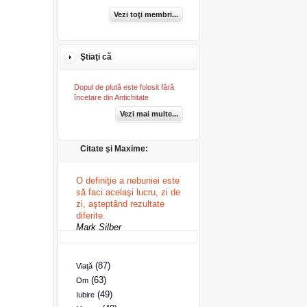
Vezi toţi membri...
Ştiaţi că
Dopul de plută este folosit fără
încetare din Antichitate
Vezi mai multe...
Citate şi Maxime:
O definiţie a nebuniei este
să faci acelaşi lucru, zi de
zi, aşteptând rezultate
diferite.
Mark Silber
(87)
Viaţă
(63)
Om
(49)
Iubire