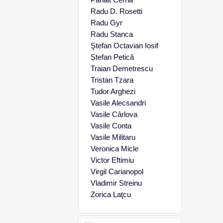
Radu D. Rosetti
Radu Gyr
Radu Stanca
Ştefan Octavian Iosif
Ștefan Petică
Traian Demetrescu
Tristan Tzara
Tudor Arghezi
Vasile Alecsandri
Vasile Cârlova
Vasile Conta
Vasile Militaru
Veronica Micle
Victor Eftimiu
Virgil Carianopol
Vladimir Streinu
Zorica Laţcu