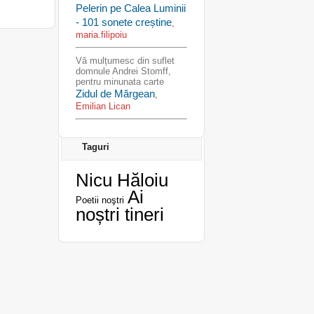
Pelerin pe Calea Luminii
- 101 sonete creștine
,
maria.filipoiu
Vă mulțumesc din suflet
domnule Andrei Stomff,
pentru minunata carte
Zidul de Mărgean
,
Emilian Lican
Taguri
Nicu Hăloiu
Ai
Poetii noştri
noștri tineri