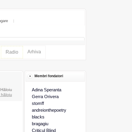
ogare
Arhiva
Radio
Membri fondatori
 Hăloiu
Adina Speranta
 hăloiu
Gerra Orivera
stomff
andreionthepoetry
blacks
bragagiu
Criticul Blind