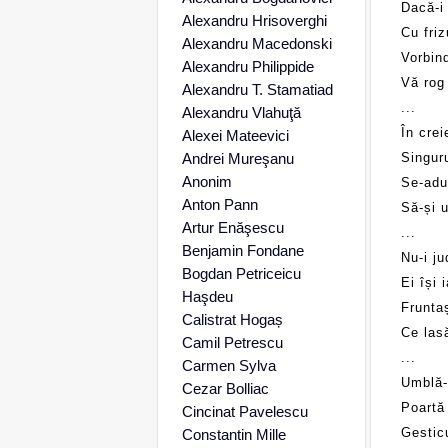
Dacă-i 
Alexandru Hrisoverghi
Cu friz
Alexandru Macedonski
Vorbind
Alexandru Philippide
Vă rog 
Alexandru T. Stamatiad
...
Alexandru Vlahuţă
În crei
Alexei Mateevici
Andrei Mureşanu
Singuru
Anonim
Se-adun
Anton Pann
Să-și u
Artur Enăşescu
...
Benjamin Fondane
Nu-i ju
Bogdan Petriceicu
Ei își 
Haşdeu
Fruntaș
Calistrat Hogaș
Ce las
Camil Petrescu
...
Carmen Sylva
Umblă-
Cezar Bolliac
Poartă 
Cincinat Pavelescu
Gestic
Constantin Mille