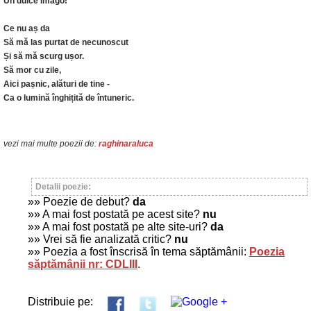
Un dulce Imago!
Ce nu aș da
Să mă las purtat de necunoscut
Și să mă scurg ușor.
Să mor cu zile,
Aici pașnic, alături de tine -
Ca o lumină înghițită de întuneric.
vezi mai multe poezii de:
raghinaraluca
Detalii poezie:
»» Poezie de debut?
da
»» A mai fost postată pe acest site?
nu
»» A mai fost postată pe alte site-uri?
da
»» Vrei să fie analizată critic?
nu
»» Poezia a fost înscrisă în tema săptămânii:
Poezia
săptămânii nr: CDLIII
.
Distribuie pe: