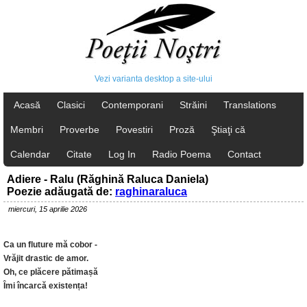
Vezi varianta desktop a site-ului
Acasă
Clasici
Contemporani
Străini
Translations
Membri
Proverbe
Povestiri
Proză
Ştiaţi că
Calendar
Citate
Log In
Radio Poema
Contact
Adiere - Ralu (Răghină Raluca Daniela)
Poezie adăugată de:
raghinaraluca
miercuri, 15 aprilie 2026
Ca un fluture mă cobor -
Vrăjit drastic de amor.
Oh, ce plăcere pătimașă
Îmi încarcă existența!