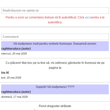
Împărtăşeşte-ne opinia ta:
Pentru a scrie un comentariu trebuie să fii autentificat. Click
aici
pentru a te
autentifica.
Comentarii:
Vă mulțumesc mult pentru vorbele frumoase. Înseamnă enorm.
raghinaraluca (autor)
miercuri, 20 mai 2026
Cu plăcere! Mai trec pe la tine să- mi odihnesc gândurile în frumosul de pe
pagina ta
Ina M.
luni, 18 mai 2026
Superb! Vă mulțumesc! ????
raghinaraluca (autor)
duminică, 17 mai 2026
Fiorul dragostei străbate