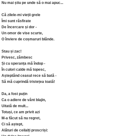
Nu mai știu pe unde să o mai apuc...
Că zilele-mi vieții grele
Îmi sunt răsfirate
De încercare și dor -
Un omor de vise scurte,
O înviere de coșmaruri blânde.
Stau și zac!
Privesc, zâmbesc
Și cu speranța mă îndop -
În culori calde mă topesc,
Așteptând ceasul rece să bată -
Să mă cuprindă tristețea toată!
Da, a fost puțin
Ca o adiere de vânt blajin,
Uitată de mult...
Totuși, ce am privit azi
M-a făcut să nu regret,
Ci să aștept,
Alături de ceilalți proscriși: