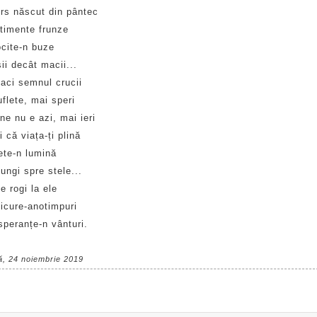
ers născut din pântec
timente frunze
cite-n buze
ii decât macii...
aci semnul crucii
flete, mai speri
e nu e azi, mai ieri
 că viața-ți plină
ete-n lumină
ungi spre stele...
 rogi la ele
icure-anotimpuri
speranțe-n vânturi.
ă, 24 noiembrie 2019