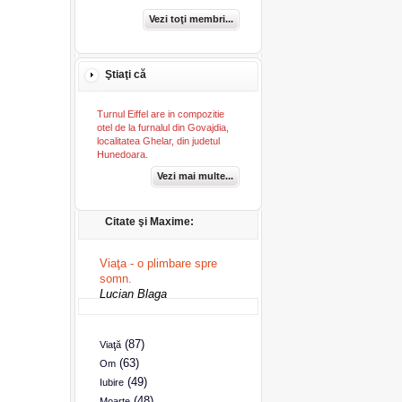
Vezi toţi membri...
Ştiaţi că
Turnul Eiffel are in compozitie
otel de la furnalul din Govajdia,
localitatea Ghelar, din judetul
Hunedoara.
Vezi mai multe...
Citate şi Maxime:
Viaţa - o plimbare spre
somn.
Lucian Blaga
(87)
Viaţă
(63)
Om
(49)
Iubire
(48)
Moarte