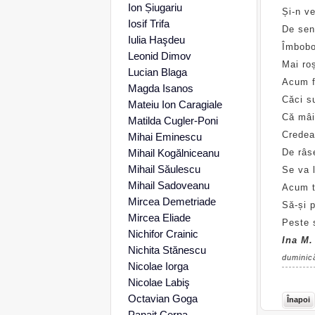
Ion Șiugariu
Și-n v
Iosif Trifa
De sen
Iulia Haşdeu
Îmbobo
Leonid Dimov
Mai roș
Lucian Blaga
Acum f
Magda Isanos
Căci su
Mateiu Ion Caragiale
Că mâin
Matilda Cugler-Poni
Credeai
Mihai Eminescu
Mihail Kogălniceanu
De râs
Mihail Săulescu
Se va l
Mihail Sadoveanu
Acum te
Mircea Demetriade
Să-și p
Mircea Eliade
Peste 
Nichifor Crainic
Ina M.
Nichita Stănescu
duminic
Nicolae Iorga
Nicolae Labiş
Octavian Goga
Înapoi
Panait Cerna