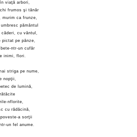
n viaţă arbori,
chi frumos şi tânăr
, murim ca frunze,
 umbresc pământul
 căderi, cu vântul,
p pictat pe pânze,
bete-ntr-un cufăr
e inimi, flori.
mai striga pe nume,
e nopţii,
petec de lumină,
rătăcite
ile-nflorite,
sc cu rădăcină,
 poveste-a sorţii
ntr-un fel anume.