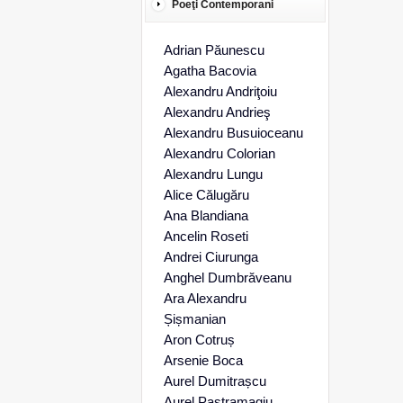
Poeţi Contemporani
Adrian Păunescu
Agatha Bacovia
Alexandru Andriţoiu
Alexandru Andrieş
Alexandru Busuioceanu
Alexandru Colorian
Alexandru Lungu
Alice Călugăru
Ana Blandiana
Ancelin Roseti
Andrei Ciurunga
Anghel Dumbrăveanu
Ara Alexandru
Șișmanian
Aron Cotruș
Arsenie Boca
Aurel Dumitrașcu
Aurel Pastramagiu