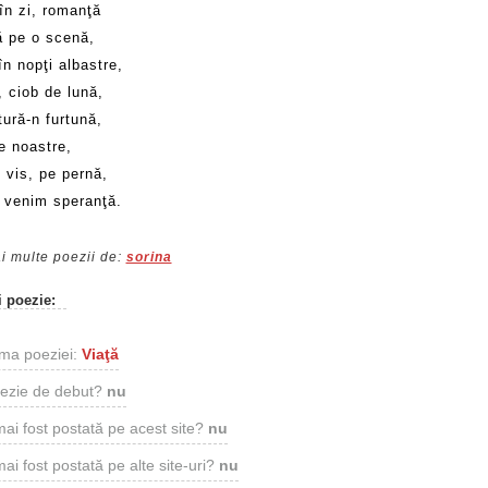
în zi, romanţă
ă pe o scenă,
n nopţi albastre,
 ciob de lună,
ură-n furtună,
e noastre,
n vis, pe pernă,
 venim speranţă.
i multe poezii de:
sorina
i poezie:
ma poeziei:
Viaţă
ezie de debut?
nu
mai fost postată pe acest site?
nu
ai fost postată pe alte site-uri?
nu