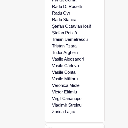
Radu D. Rosetti
Radu Gyr
Radu Stanca
Ştefan Octavian Iosif
Ștefan Petică
Traian Demetrescu
Tristan Tzara
Tudor Arghezi
Vasile Alecsandri
Vasile Cârlova
Vasile Conta
Vasile Militaru
Veronica Micle
Victor Eftimiu
Virgil Carianopol
Vladimir Streinu
Zorica Laţcu