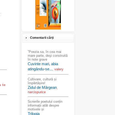
.
Comentarii cărţi
”Poezia sa, în cea mai
mare parte, deşi construită
în note grave
Cuvinte mari, abia
atingându-se...
, valery
Cultivare, cultură și
împărtășire!
a te
Zidul de Mărgean
,
narcispurice
Scrierile poetului conțin
informații atât despre
motivele și
Trilogia