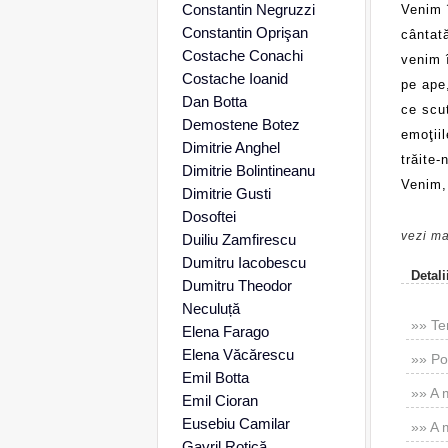
Constantin Negruzzi
Venim 
Constantin Oprişan
cântat
Costache Conachi
venim î
Costache Ioanid
pe ape,
Dan Botta
ce scut
Demostene Botez
emoţiil
Dimitrie Anghel
trăite-
Dimitrie Bolintineanu
Venim,
Dimitrie Gusti
Dosoftei
vezi ma
Duiliu Zamfirescu
Dumitru Iacobescu
Detali
Dumitru Theodor
Neculuță
»» Te
Elena Farago
Elena Văcărescu
»» Po
Emil Botta
»» A 
Emil Cioran
Eusebiu Camilar
»» A m
Gavril Rotică