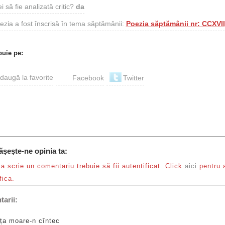
i să fie analizată critic?
da
ezia a fost înscrisă în tema săptămânii:
Poezia săptămânii nr: CCXVII
buie pe:
Facebook
Twitter
ăşeşte-ne opinia ta:
a scrie un comentariu trebuie să fii autentificat. Click
aici
pentru 
fica.
arii:
ța moare-n cîntec