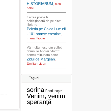
HISTORIARUM
, nicu
hăloiu
Cartea poate fi
achiziționată de pe site:
libris.ro
Pelerin pe Calea Luminii
- 101 sonete creștine
,
maria.filipoiu
Vă mulțumesc din suflet
domnule Andrei Stomff,
pentru minunata carte
Zidul de Mărgean
,
Emilian Lican
Taguri
sorina
Poetii noştri
Venim, venim
speranță