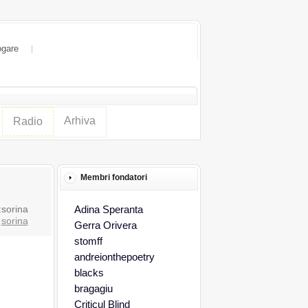
ogare
Arhiva
Radio
Membri fondatori
:sorina
Adina Speranta
:
sorina
Gerra Orivera
stomff
andreionthepoetry
blacks
bragagiu
Criticul Blind