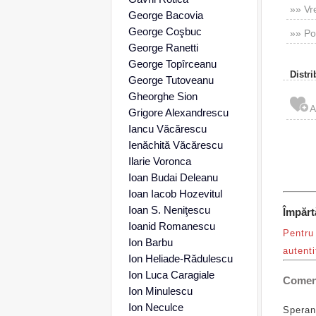
»» Vre
George Bacovia
George Coşbuc
»» Po
George Ranetti
George Topîrceanu
Distri
George Tutoveanu
Gheorghe Sion
Grigore Alexandrescu
Iancu Văcărescu
Ienăchită Văcărescu
Ilarie Voronca
Ioan Budai Deleanu
Ioan Iacob Hozevitul
Ioan S. Neniţescu
Împărt
Ioanid Romanescu
Pentru 
Ion Barbu
autenti
Ion Heliade-Rădulescu
Ion Luca Caragiale
Coment
Ion Minulescu
Ion Neculce
Speran