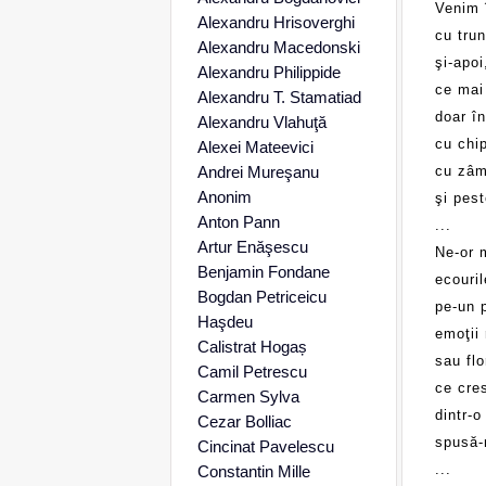
Venim î
Alexandru Hrisoverghi
cu trun
Alexandru Macedonski
şi-apoi
Alexandru Philippide
ce mai
Alexandru T. Stamatiad
doar în
Alexandru Vlahuţă
cu chi
Alexei Mateevici
Andrei Mureşanu
cu zâm
Anonim
şi pest
Anton Pann
...
Artur Enăşescu
Ne-or 
Benjamin Fondane
ecouril
Bogdan Petriceicu
pe-un 
Haşdeu
emoţii 
Calistrat Hogaș
sau flor
Camil Petrescu
ce cre
Carmen Sylva
dintr-o
Cezar Bolliac
spusă-
Cincinat Pavelescu
...
Constantin Mille