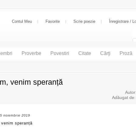
Contul Meu
Favorite
Scrie poezie
Înregistrare / L
embri
Proverbe
Povestiri
Citate
Cărţi
Proză
m, venim speranță
Autor
Adăugat de
15 noiembrie 2019
 venim speranță