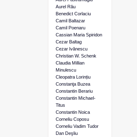
Aurel Rău
Benedict Corlaciu
Camil Baltazar
Camil Poenaru
Cassian Maria Spiridon
Cezar Baltag
Cezar Ivănescu
Christian W. Schenk
Claudia Millian
Minulescu
Cleopatra Lorințiu
Constanţa Buzea
Constantin Berariu
Constantin Michael-
Titus
Constantin Noica
Corneliu Coposu
Corneliu Vadim Tudor
Dan Deşliu