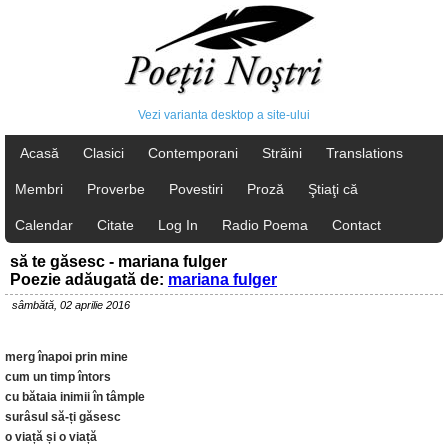
Vezi varianta desktop a site-ului
Acasă
Clasici
Contemporani
Străini
Translations
Membri
Proverbe
Povestiri
Proză
Ştiaţi că
Calendar
Citate
Log In
Radio Poema
Contact
să te găsesc - mariana fulger
Poezie adăugată de:
mariana fulger
sâmbătă, 02 aprilie 2016
merg înapoi prin mine
cum un timp întors
cu bătaia inimii în tâmple
surâsul să-ți găsesc
o viață și o viață