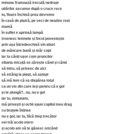
minune frumoasă trecută nedrept
uitărilor ascunse după o cruce rece
tu, floare închisă prea devreme
în casă de piatră, pe veci de neatins real
mamă
în suflet e aprinsă lampă
trosnesc lemnele și focul povestește
prin ușa întredeschisă vin aburi
de mâncare bună și măr copt
iar tu cânți ușor cum pruncilor
silueta micuță se zărește când și când
să intru, să privesc de aici
să strâng la piept, să aștept
să mă tem că va dispărea totul
ca un vis din care ieși pentru că e gol
și te alungă?.. nu, nu e gol
iar tu, minunato,
mă privești și ochii spun copilul meu drag
cu brațele întinse
nu e gol, iar tu, fără timp trecător
vei trăi acolo etern
și acolo am să te găsesc oricând