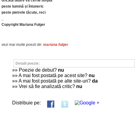
oricâtă uitare va cerne timpul
peste lumină și întuneric
peste pietrele tăcute, reci
_
Copyright Mariana Fulger
vezi mai multe poezii de:
mariana fulger
Detalii poezie:
»» Poezie de debut?
nu
»» A mai fost postată pe acest site?
nu
»» A mai fost postată pe alte site-uri?
da
»» Vrei să fie analizată critic?
nu
Distribuie pe: