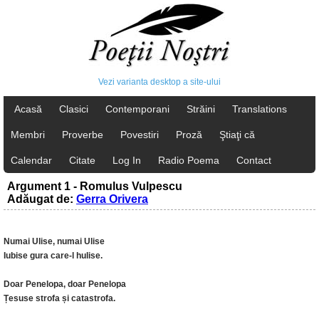
Vezi varianta desktop a site-ului
Acasă
Clasici
Contemporani
Străini
Translations
Membri
Proverbe
Povestiri
Proză
Ştiaţi că
Calendar
Citate
Log In
Radio Poema
Contact
Argument 1 - Romulus Vulpescu
Adăugat de:
Gerra Orivera
Numai Ulise, numai Ulise
Iubise gura care-l hulise.
Doar Penelopa, doar Penelopa
Țesuse strofa și catastrofa.