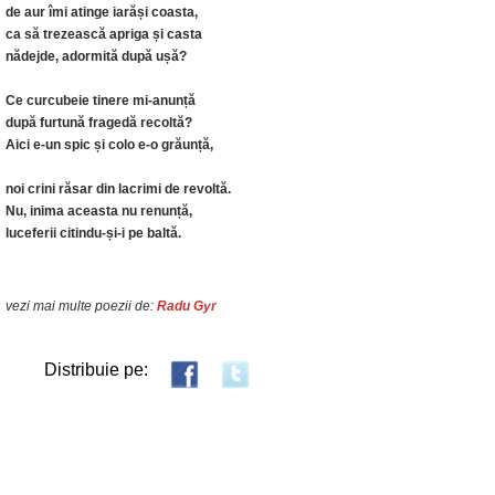
de aur îmi atinge iarăși coasta,
ca să trezească apriga și casta
nădejde, adormită după ușă?
Ce curcubeie tinere mi-anunță
după furtună fragedă recoltă?
Aici e-un spic și colo e-o grăunță,
noi crini răsar din lacrimi de revoltă.
Nu, inima aceasta nu renunță,
luceferii citindu-și-i pe baltă.
vezi mai multe poezii de:
Radu Gyr
Distribuie pe: