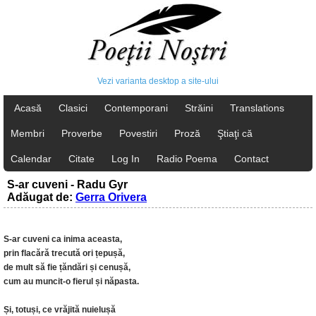
Vezi varianta desktop a site-ului
Acasă
Clasici
Contemporani
Străini
Translations
Membri
Proverbe
Povestiri
Proză
Ştiaţi că
Calendar
Citate
Log In
Radio Poema
Contact
S-ar cuveni - Radu Gyr
Adăugat de:
Gerra Orivera
S-ar cuveni ca inima aceasta,
prin flacără trecută ori țepușă,
de mult să fie țăndări și cenușă,
cum au muncit-o fierul și năpasta.
Și, totuși, ce vrăjită nuielușă