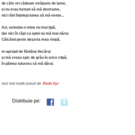
de câte ori cădeam străpuns de lame,
și nu erau furtuni să mă destrame,
nici răni înțelepciunea să mă-nvețe...
Azi, semeția-n mine nu mai țipă,
dar nici în râpi cu spini nu mă mai nărui.
Călcând peste deșarta mea risipă,
m-apropii de fântâna fiecărui
și mă vreau spic de grâu în orice clipă,
în pâinea tuturora să mă dărui.
vezi mai multe poezii de:
Radu Gyr
Distribuie pe: