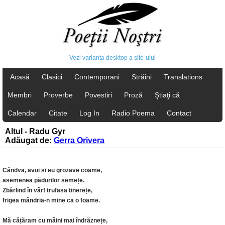
Vezi varianta desktop a site-ului
Acasă
Clasici
Contemporani
Străini
Translations
Membri
Proverbe
Povestiri
Proză
Ştiaţi că
Calendar
Citate
Log In
Radio Poema
Contact
Altul - Radu Gyr
Adăugat de:
Gerra Orivera
Cândva, avui și eu grozave coame,
asemenea pădurilor semețe.
Zbârlind în vârf trufașa tinerețe,
frigea mândria-n mine ca o foame.
Mă cățăram cu mâini mai îndrăznețe,