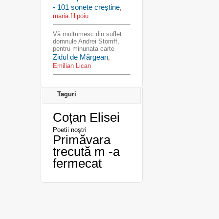
- 101 sonete creștine
,
maria.filipoiu
Vă mulțumesc din suflet
domnule Andrei Stomff,
pentru minunata carte
Zidul de Mărgean
,
Emilian Lican
Taguri
Coțan Elisei
Poetii noştri
Primăvara
trecută m -a
fermecat