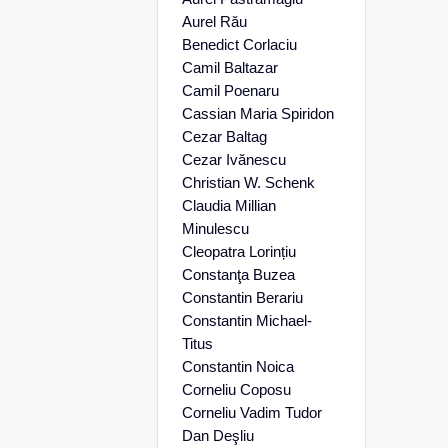
Aurel Rău
Benedict Corlaciu
Camil Baltazar
Camil Poenaru
Cassian Maria Spiridon
Cezar Baltag
Cezar Ivănescu
Christian W. Schenk
Claudia Millian
Minulescu
Cleopatra Lorințiu
Constanţa Buzea
Constantin Berariu
Constantin Michael-
Titus
Constantin Noica
Corneliu Coposu
Corneliu Vadim Tudor
Dan Deşliu