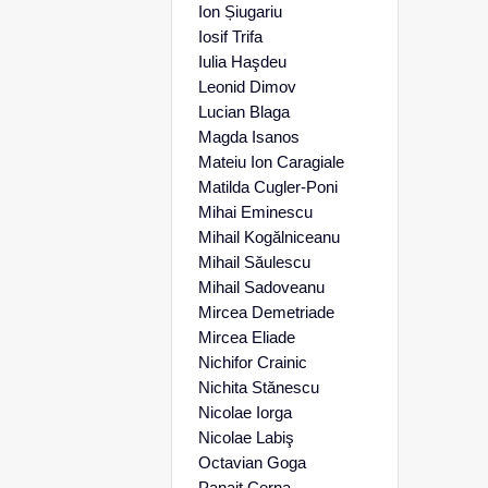
Ion Șiugariu
Iosif Trifa
Iulia Haşdeu
Leonid Dimov
Lucian Blaga
Magda Isanos
Mateiu Ion Caragiale
Matilda Cugler-Poni
Mihai Eminescu
Mihail Kogălniceanu
Mihail Săulescu
Mihail Sadoveanu
Mircea Demetriade
Mircea Eliade
Nichifor Crainic
Nichita Stănescu
Nicolae Iorga
Nicolae Labiş
Octavian Goga
Panait Cerna