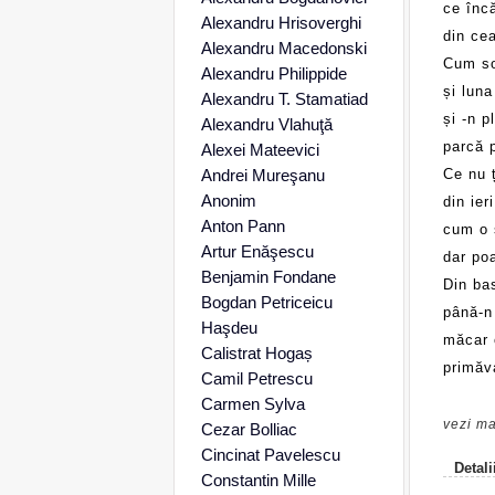
ce încă
Alexandru Hrisoverghi
din ce
Alexandru Macedonski
Cum so
Alexandru Philippide
și luna
Alexandru T. Stamatiad
și -n p
Alexandru Vlahuţă
parcă 
Alexei Mateevici
Andrei Mureşanu
Ce nu ț
Anonim
din ier
Anton Pann
cum o s
Artur Enăşescu
dar poa
Benjamin Fondane
Din ba
Bogdan Petriceicu
până-n 
Haşdeu
măcar 
Calistrat Hogaș
primăv
Camil Petrescu
Carmen Sylva
vezi ma
Cezar Bolliac
Cincinat Pavelescu
Detali
Constantin Mille