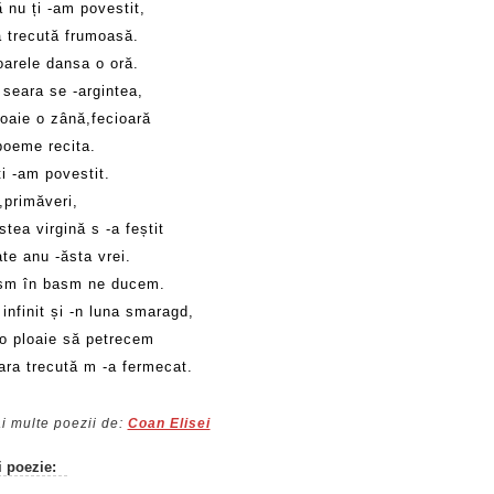
 nu ți -am povestit,
a trecută frumoasă.
arele dansa o oră.
 seara se -argintea,
loaie o zână,fecioară
poeme recita.
i -am povestit.
i,primăveri,
tea virgină s -a feștit
te anu -ăsta vrei.
sm în basm ne ducem.
infinit și -n luna smaragd,
o ploaie să petrecem
ara trecută m -a fermecat.
i multe poezii de:
Coan Elisei
i poezie: