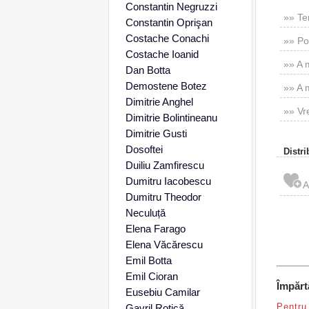
Constantin Negruzzi
»» Te
Constantin Oprişan
Costache Conachi
»» Po
Costache Ioanid
»» A 
Dan Botta
Demostene Botez
»» A m
Dimitrie Anghel
»» Vre
Dimitrie Bolintineanu
Dimitrie Gusti
Dosoftei
Distri
Duiliu Zamfirescu
Dumitru Iacobescu
Dumitru Theodor
Neculuță
Elena Farago
Elena Văcărescu
Emil Botta
Emil Cioran
Împărt
Eusebiu Camilar
Pentru 
Gavril Rotică