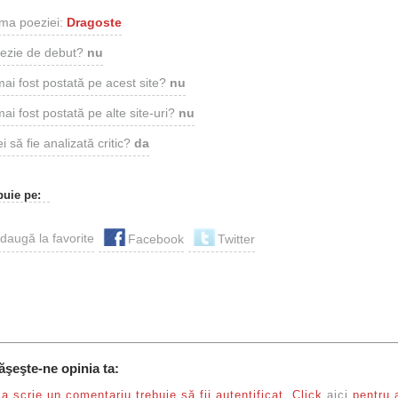
ma poeziei:
Dragoste
ezie de debut?
nu
mai fost postată pe acest site?
nu
ai fost postată pe alte site-uri?
nu
i să fie analizată critic?
da
buie pe:
Facebook
Twitter
ăşeşte-ne opinia ta:
a scrie un comentariu trebuie să fii autentificat. Click
aici
pentru 