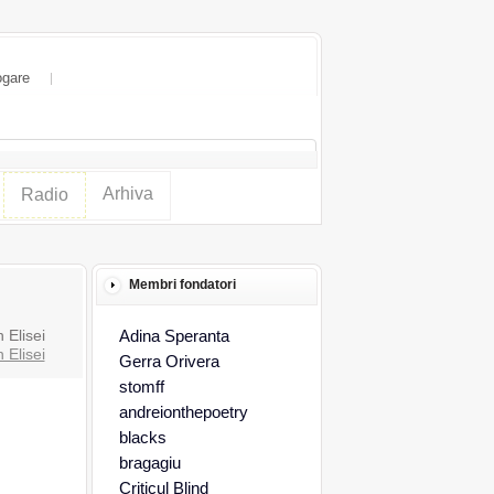
ogare
Arhiva
Radio
Membri fondatori
 Elisei
Adina Speranta
 Elisei
Gerra Orivera
stomff
andreionthepoetry
blacks
bragagiu
Criticul Blind