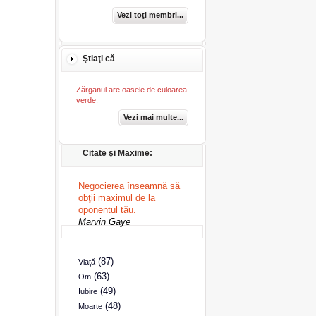
Vezi toţi membri...
Ştiaţi că
Zărganul are oasele de culoarea
verde.
Vezi mai multe...
Citate şi Maxime:
Negocierea înseamnă să
obţii maximul de la
oponentul tău.
Marvin Gaye
(87)
Viaţă
(63)
Om
(49)
Iubire
(48)
Moarte