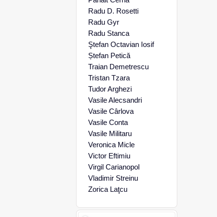
Radu D. Rosetti
Radu Gyr
Radu Stanca
Ştefan Octavian Iosif
Ștefan Petică
Traian Demetrescu
Tristan Tzara
Tudor Arghezi
Vasile Alecsandri
Vasile Cârlova
Vasile Conta
Vasile Militaru
Veronica Micle
Victor Eftimiu
Virgil Carianopol
Vladimir Streinu
Zorica Laţcu