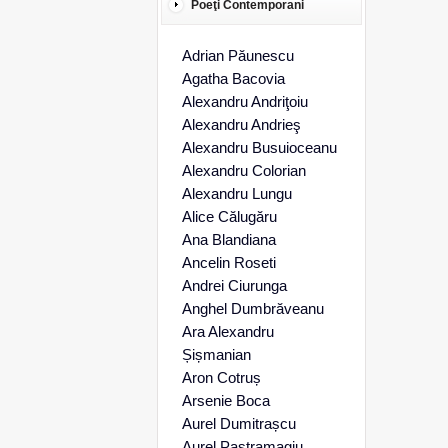
Poeţi Contemporani
Adrian Păunescu
Agatha Bacovia
Alexandru Andriţoiu
Alexandru Andrieş
Alexandru Busuioceanu
Alexandru Colorian
Alexandru Lungu
Alice Călugăru
Ana Blandiana
Ancelin Roseti
Andrei Ciurunga
Anghel Dumbrăveanu
Ara Alexandru
Șișmanian
Aron Cotruș
Arsenie Boca
Aurel Dumitrașcu
Aurel Pastramagiu