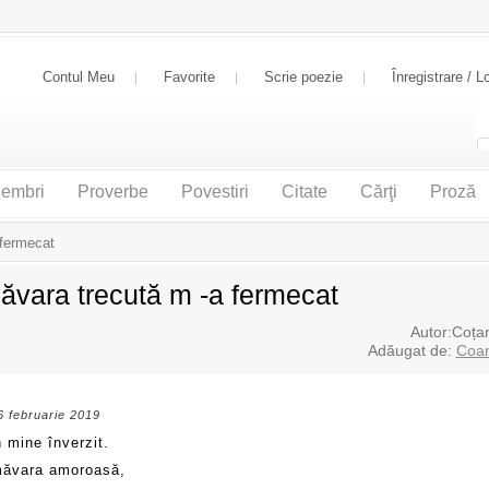
Contul Meu
Favorite
Scrie poezie
Înregistrare / L
embri
Proverbe
Povestiri
Citate
Cărţi
Proză
 fermecat
ăvara trecută m -a fermecat
Autor:Coțan
Adăugat de:
Coan
6 februarie 2019
 mine înverzit.
măvara amoroasă,