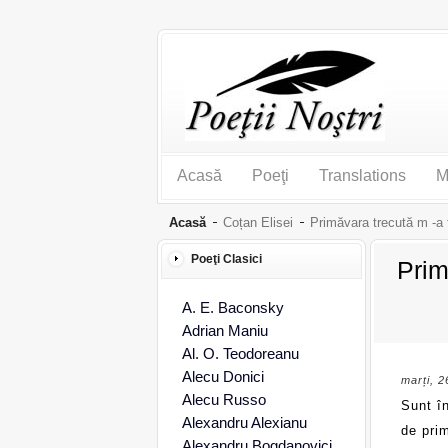
Acasă
Poeţi
Translations
M
Acasă
Coțan Elisei
Primăvara trecută m -a
Poeţi Clasici
Prim
A. E. Baconsky
Adrian Maniu
Al. O. Teodoreanu
Alecu Donici
marți, 2
Alecu Russo
Sunt în
Alexandru Alexianu
de pri
Alexandru Bogdanovici