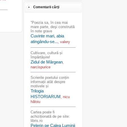
Comentarii cărţi
”Poezia sa, în cea mai
mare parte, deşi construită
în note grave
Cuvinte mari, abia
atingându-se...
, valery
Cultivare, cultură și
împărtășire!
Zidul de Mărgean
,
narcispurice
Scrierile poetului conțin
informații atât despre
motivele și
Trilogia
HISTORIARUM
, nicu
hăloiu
Cartea poate fi
achiziționată de pe site:
libris.ro
Pelerin pe Calea Luminii