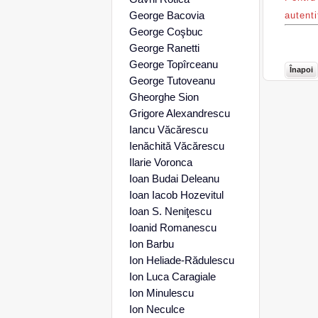
George Bacovia
autenti
George Coşbuc
George Ranetti
George Topîrceanu
Înapoi
George Tutoveanu
Gheorghe Sion
Grigore Alexandrescu
Iancu Văcărescu
Ienăchită Văcărescu
Ilarie Voronca
Ioan Budai Deleanu
Ioan Iacob Hozevitul
Ioan S. Neniţescu
Ioanid Romanescu
Ion Barbu
Ion Heliade-Rădulescu
Ion Luca Caragiale
Ion Minulescu
Ion Neculce