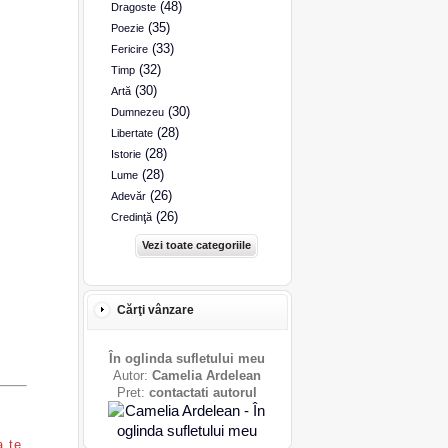
(48)
Dragoste
(35)
Poezie
(33)
Fericire
(32)
Timp
(30)
Artă
(30)
Dumnezeu
(28)
Libertate
(28)
Istorie
(28)
Lume
(26)
Adevăr
(26)
Credinţă
Vezi toate categoriile
Cărţi vânzare
În oglinda sufletului meu
Autor:
Camelia Ardelean
Pret:
contactati autorul
a te