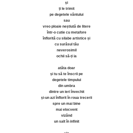
și
ți le trimit
pe degetele vântului
sau
vreo ploaie neștiută de litere
într-o cutie cu metafore
înflorită cu silabe artistice și
cu surâsul tău
neverosimil
ochii să-ți ia
atâta doar
și tu să te înscrii pe
degetele timpului
din umbra
dintre un ieri învechit
și-un azi înflorit în roua trecerii
spre un mai bine
mai elocvent
vizând
un salt în infinit