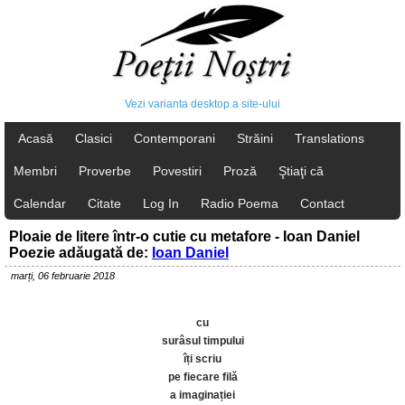
Vezi varianta desktop a site-ului
Acasă
Clasici
Contemporani
Străini
Translations
Membri
Proverbe
Povestiri
Proză
Ştiaţi că
Calendar
Citate
Log In
Radio Poema
Contact
Ploaie de litere într-o cutie cu metafore - Ioan Daniel
Poezie adăugată de:
Ioan Daniel
marți, 06 februarie 2018
cu
surâsul timpului
îți scriu
pe fiecare filă
a imaginației