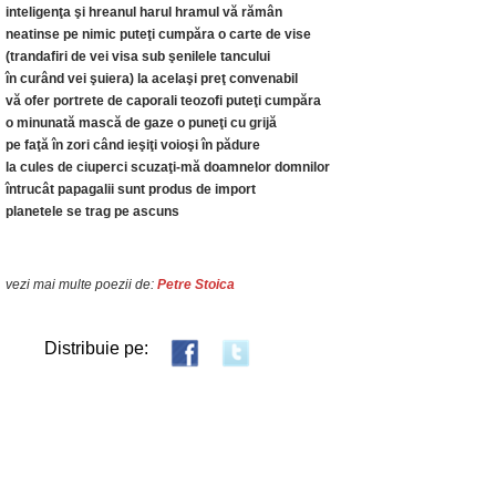
inteligenţa şi hreanul harul hramul vă rămân
neatinse pe nimic puteţi cumpăra o carte de vise
(trandafiri de vei visa sub şenilele tancului
în curând vei şuiera) la acelaşi preţ convenabil
vă ofer portrete de caporali teozofi puteţi cumpăra
o minunată mască de gaze o puneţi cu grijă
pe faţă în zori când ieşiţi voioşi în pădure
la cules de ciuperci scuzaţi-mă doamnelor domnilor
întrucât papagalii sunt produs de import
planetele se trag pe ascuns
vezi mai multe poezii de:
Petre Stoica
Distribuie pe: