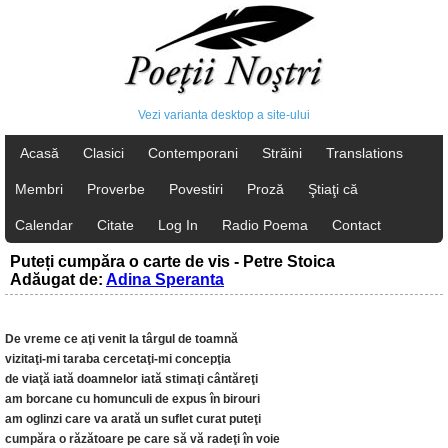
Vezi varianta desktop a site-ului
Acasă
Clasici
Contemporani
Străini
Translations
Membri
Proverbe
Povestiri
Proză
Ştiaţi că
Calendar
Citate
Log In
Radio Poema
Contact
Puteți cumpăra o carte de vis - Petre Stoica
Adăugat de:
Adina Speranta
De vreme ce aţi venit la târgul de toamnă
vizitaţi-mi taraba cercetaţi-mi concepţia
de viaţă iată doamnelor iată stimaţi cântăreţi
am borcane cu homunculi de expus în birouri
am oglinzi care va arată un suflet curat puteţi
cumpăra o răzătoare pe care să vă radeţi în voie