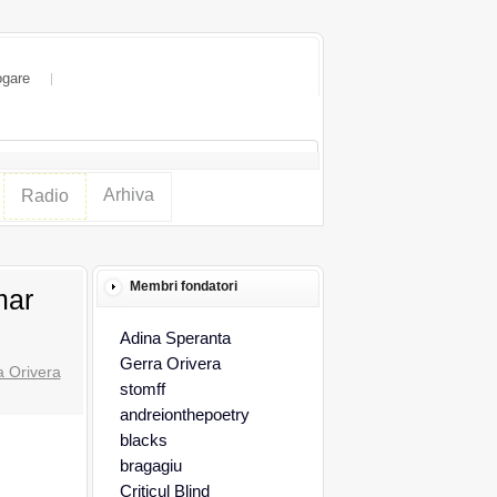
ogare
Arhiva
Radio
Membri fondatori
mar
Adina Speranta
Gerra Orivera
a Orivera
stomff
andreionthepoetry
blacks
bragagiu
Criticul Blind