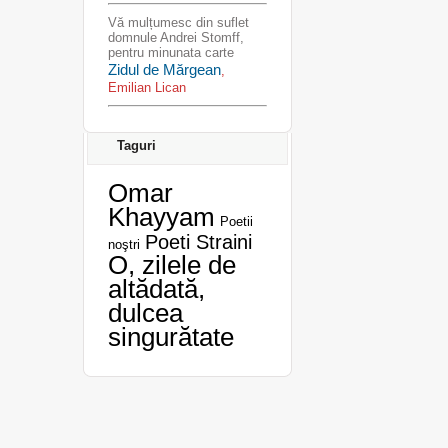
Vă mulțumesc din suflet
domnule Andrei Stomff,
pentru minunata carte
Zidul de Mărgean
,
Emilian Lican
Taguri
Omar
Khayyam
Poetii
Poeti Straini
noştri
O, zilele de
altădată,
dulcea
singurătate