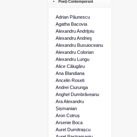
Poeţi Contemporani
Adrian Păunescu
Agatha Bacovia
Alexandru Andriţoiu
Alexandru Andrieş
Alexandru Busuioceanu
Alexandru Colorian
Alexandru Lungu
Alice Călugăru
Ana Blandiana
Ancelin Roseti
Andrei Ciurunga
Anghel Dumbrăveanu
Ara Alexandru
Șișmanian
Aron Cotruș
Arsenie Boca
Aurel Dumitrașcu
Aurel Pastramagiu