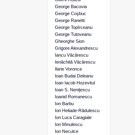
George Bacovia
George Coşbuc
George Ranetti
George Topîrceanu
George Tutoveanu
Gheorghe Sion
Grigore Alexandrescu
Iancu Văcărescu
Ienăchită Văcărescu
Ilarie Voronca
Ioan Budai Deleanu
Ioan Iacob Hozevitul
Ioan S. Neniţescu
Ioanid Romanescu
Ion Barbu
Ion Heliade-Rădulescu
Ion Luca Caragiale
Ion Minulescu
Ion Neculce