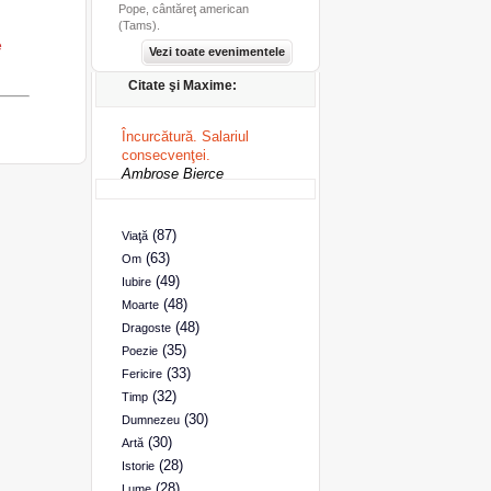
Pope, cântăreţ american
(Tams).
e
Vezi toate evenimentele
Citate şi Maxime:
Încurcătură. Salariul
consecvenţei.
Ambrose Bierce
(87)
Viaţă
(63)
Om
(49)
Iubire
(48)
Moarte
(48)
Dragoste
(35)
Poezie
(33)
Fericire
(32)
Timp
(30)
Dumnezeu
(30)
Artă
(28)
Istorie
(28)
Lume