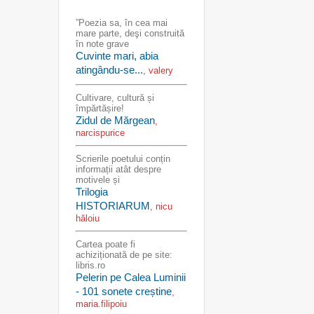
”Poezia sa, în cea mai
mare parte, deşi construită
în note grave
Cuvinte mari, abia
atingându-se...
, valery
Cultivare, cultură și
împărtășire!
Zidul de Mărgean
,
narcispurice
Scrierile poetului conțin
informații atât despre
motivele și
Trilogia
HISTORIARUM
, nicu
hăloiu
Cartea poate fi
achiziționată de pe site:
libris.ro
Pelerin pe Calea Luminii
- 101 sonete creștine
,
maria.filipoiu