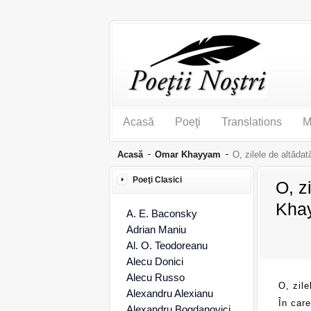
Acasă
Poeţi
Translations
M
Acasă
Omar Khayyam
O, zilele de altădat
Poeţi Clasici
O, z
Kha
A. E. Baconsky
Adrian Maniu
Al. O. Teodoreanu
Alecu Donici
Alecu Russo
O, zile
Alexandru Alexianu
În care
Alexandru Bogdanovici