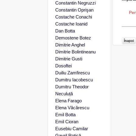
Constantin Negruzzi
Constantin Oprişan
Pen
Costache Conachi
Costache Ioanid
Dan Botta
Demostene Botez
Înapoi
Dimitrie Anghel
Dimitrie Bolintineanu
Dimitrie Gusti
Dosoftei
Duiliu Zamfirescu
Dumitru Iacobescu
Dumitru Theodor
Neculuță
Elena Farago
Elena Văcărescu
Emil Botta
Emil Cioran
Eusebiu Camilar
Gavril Rotică