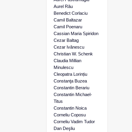
Aurel Rău
Benedict Corlaciu
Camil Baltazar
Camil Poenaru
Cassian Maria Spiridon
Cezar Baltag
Cezar Ivănescu
Christian W. Schenk
Claudia Millian
Minulescu
Cleopatra Lorințiu
Constanţa Buzea
Constantin Berariu
Constantin Michael-
Titus
Constantin Noica
Corneliu Coposu
Corneliu Vadim Tudor
Dan Deşliu