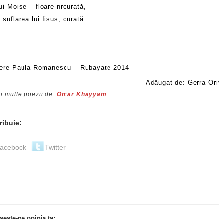
i Moise – floare-nrourată,
 suflarea lui Iisus, curată.
ere Paula Romanescu – Rubayate 2014
Adăugat de: Gerra Ori
i multe poezii de:
Omar Khayyam
ribuie:
acebook
Twitter
şeşte-ne opinia ta: