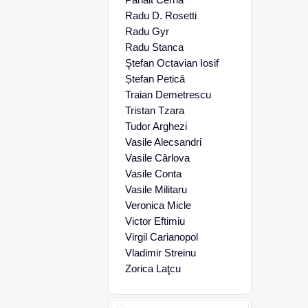
Radu D. Rosetti
Radu Gyr
Radu Stanca
Ştefan Octavian Iosif
Ștefan Petică
Traian Demetrescu
Tristan Tzara
Tudor Arghezi
Vasile Alecsandri
Vasile Cârlova
Vasile Conta
Vasile Militaru
Veronica Micle
Victor Eftimiu
Virgil Carianopol
Vladimir Streinu
Zorica Laţcu