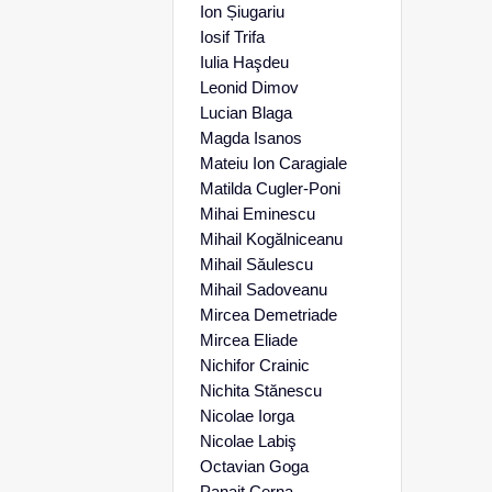
Ion Șiugariu
Iosif Trifa
Iulia Haşdeu
Leonid Dimov
Lucian Blaga
Magda Isanos
Mateiu Ion Caragiale
Matilda Cugler-Poni
Mihai Eminescu
Mihail Kogălniceanu
Mihail Săulescu
Mihail Sadoveanu
Mircea Demetriade
Mircea Eliade
Nichifor Crainic
Nichita Stănescu
Nicolae Iorga
Nicolae Labiş
Octavian Goga
Panait Cerna