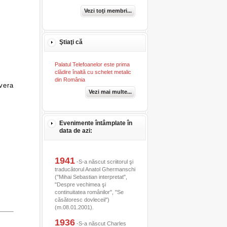
Vezi toţi membri...
Ştiaţi că
Palatul Telefoanelor este prima
clădire înaltă cu schelet metalic
din România
vera
Vezi mai multe...
Evenimente întâmplate în
data de azi:
1941
-S-a născut scriitorul şi
traducătorul Anatol Ghermanschi
("Mihai Sebastian interpretat",
"Despre vechimea şi
continuitatea românilor", "Se
căsătoresc dovleceii")
(m.08.01.2001).
1936
-S-a născut Charles