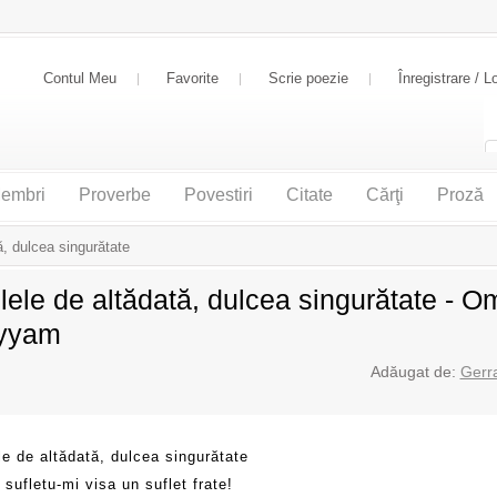
Contul Meu
Favorite
Scrie poezie
Înregistrare / L
embri
Proverbe
Povestiri
Citate
Cărţi
Proză
ă, dulcea singurătate
ilele de altădată, dulcea singurătate - O
yyam
Adăugat de:
Gerr
le de altădată, dulcea singurătate
 sufletu-mi visa un suflet frate!