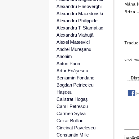
Mâna lu
Alexandru Hrisoverghi
Briza –
Alexandru Macedonski
Alexandru Philippide
Alexandru T. Stamatiad
Alexandru Vlahuţă
Alexei Mateevici
Traduc
Andrei Mureşanu
Anonim
vezi ma
Anton Pann
Artur Enăşescu
Benjamin Fondane
Dist
Bogdan Petriceicu
Haşdeu
F
Calistrat Hogaș
Camil Petrescu
Carmen Sylva
Cezar Bolliac
Cincinat Pavelescu
Constantin Mille
Împărtă