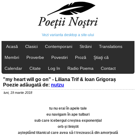
Vezi varianta desktop a site-ului
Acasă
Clasici
Contemporani
Străini
Translations
Membri
Proverbe
Povestiri
Proză
Ştiaţi că
Calendar
Citate
Log In
Radio Poema
Contact
"my heart will go on" - Liliana Trif & Ioan Grigoraș
Poezie adăugată de:
nutzu
luni, 19 martie 2018
tu nu erai în apele tale
eu navigam în ape tulburi
sub care icebergul creștea exponențial
orb și liniștit
așteptând titanicul care avea să-l trezească din amorțeală