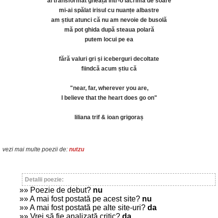
ai transformat gheața într-o lacrimă de soare
mi-ai spălat irisul cu nuanțe albastre
am știut atunci că nu am nevoie de busolă
mă pot ghida după steaua polară
putem locui pe ea
fără valuri gri și iceberguri decoltate
fiindcă acum știu că
"near, far, wherever you are,
I believe that the heart does go on"
liliana trif & ioan grigoraș
vezi mai multe poezii de:
nutzu
Detalii poezie:
»» Poezie de debut?
nu
»» A mai fost postată pe acest site?
nu
»» A mai fost postată pe alte site-uri?
da
»» Vrei să fie analizată critic?
da