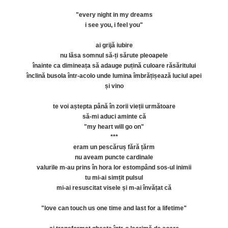
"every night in my dreams
i see you, i feel you"
ai grijă iubire
nu lăsa somnul să-ți sărute pleoapele
înainte ca dimineața să adauge puțină culoare răsăritului
înclină busola într-acolo unde lumina îmbrățișează luciul apei
și vino
te voi aștepta până în zorii vieții următoare
să-mi aduci aminte că
"my heart will go on"
***
eram un pescăruș fără țărm
nu aveam puncte cardinale
valurile m-au prins în hora lor estompând sos-ul inimii
tu mi-ai simțit pulsul
mi-ai resuscitat visele și m-ai învățat că
"love can touch us one time and last for a lifetime"