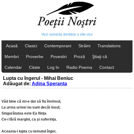
Vezi varianta desktop a site-ului
Acasă
Clasici
Contemporani
Străini
Translations
Membri
Proverbe
Povestiri
Proză
Ştiaţi că
Calendar
Citate
Log In
Radio Poema
Contact
Lupta cu îngerul - Mihai Beniuc
Adăugat de:
Adina Speranta
Văd bine că mi-e dat să fiu învinsul,
La urma urmei nu sunt decât insul;
Singurătatea este Ea fiinţa
Ce-i fără margini, ca şi suferinţa.
Aceasta-i lupta cu temutul înger,