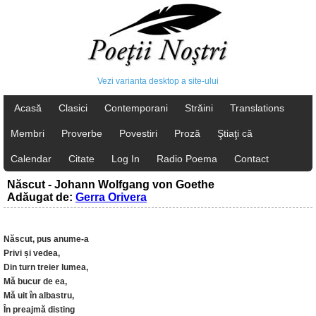
Vezi varianta desktop a site-ului
Acasă
Clasici
Contemporani
Străini
Translations
Membri
Proverbe
Povestiri
Proză
Ştiaţi că
Calendar
Citate
Log In
Radio Poema
Contact
Născut - Johann Wolfgang von Goethe
Adăugat de:
Gerra Orivera
Născut, pus anume-a
Privi și vedea,
Din turn treier lumea,
Mă bucur de ea,
Mă uit în albastru,
În preajmă disting