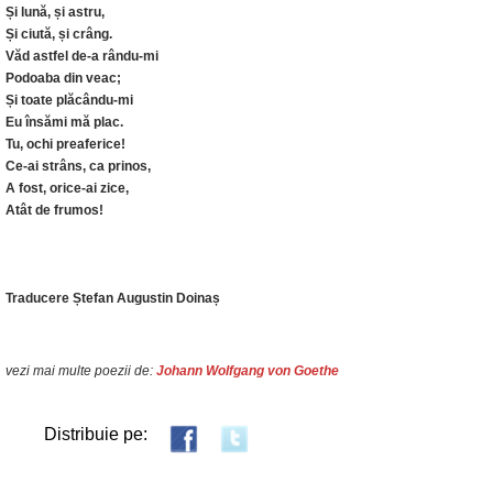
Și lună, și astru,
Și ciută, și crâng.
Văd astfel de-a rându-mi
Podoaba din veac;
Și toate plăcându-mi
Eu însămi mă plac.
Tu, ochi preaferice!
Ce-ai strâns, ca prinos,
A fost, orice-ai zice,
Atât de frumos!
Traducere Ștefan Augustin Doinaș
vezi mai multe poezii de:
Johann Wolfgang von Goethe
Distribuie pe: