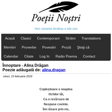
Vezi varianta desktop a site-ului
Acasă
Clasici
Contemporani
Străini
Translations
Membri
Proverbe
Povestiri
Proză
Ştiaţi că
Calendar
Citate
Log In
Radio Poema
Contact
Înnoptare - Alina Drăgan
Poezie adăugată de:
alina.dragan
vineri, 15 februarie 2019
Copleșitoare e noaptea
Ochilor tăi,
Ca o revărsare de
Nespuse cuvinte.
Îmi răsare prin vis,