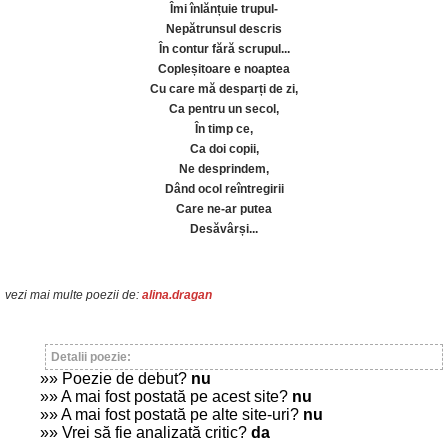
Îmi înlănțuie trupul-
Nepătrunsul descris
În contur fără scrupul...
Copleșitoare e noaptea
Cu care mă desparți de zi,
Ca pentru un secol,
În timp ce,
Ca doi copii,
Ne desprindem,
Dând ocol reîntregirii
Care ne-ar putea
Desăvârși...
vezi mai multe poezii de:
alina.dragan
Detalii poezie:
»» Poezie de debut?
nu
»» A mai fost postată pe acest site?
nu
»» A mai fost postată pe alte site-uri?
nu
»» Vrei să fie analizată critic?
da