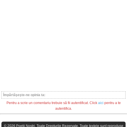
Împărtăşeşte-ne opinia ta:
Pentru a scrie un comentariu trebuie să fii autentificat. Click
aici
pentru a te
autentifica.
© 2026 Poeţii Nostri. Toate Drepturile Rezervate. Toate textele sunt reproduse