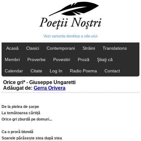
Vezi varianta desktop a site-ului
Acasă
Clasici
Contemporani
Străini
Translations
Membri
Proverbe
Povestiri
Proză
Ştiaţi că
Calendar
Citate
Log In
Radio Poema
Contact
Orice gri* - Giuseppe Ungaretti
Adăugat de:
Gerra Orivera
De la pielea de șarpe
La temătoarea cârtiță
Orice gri zburdă pe domuri...
Ca o proră blondă
Soarele părăsește stea după stea