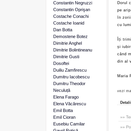
Constantin Negruzzi
Dorul 
Constantin Oprişan
pe arip
Costache Conachi
în zori
Costache Ioanid
cu lum
Dan Botta
Demostene Botez
Îți tri
Dimitrie Anghel
și iubi
Dimitrie Bolintineanu
când m
Dimitrie Gusti
din al 
Dosoftei
Duiliu Zamfirescu
Maria F
Dumitru Iacobescu
Dumitru Theodor
Neculuță
vezi ma
Elena Farago
Detali
Elena Văcărescu
Emil Botta
Emil Cioran
»» Te
Eusebiu Camilar
»» Po
Gavril Rotică