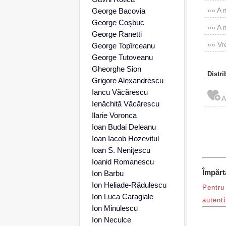
»» A 
George Bacovia
George Coşbuc
»» A m
George Ranetti
»» Vre
George Topîrceanu
George Tutoveanu
Gheorghe Sion
Distri
Grigore Alexandrescu
Iancu Văcărescu
Ienăchită Văcărescu
Ilarie Voronca
Ioan Budai Deleanu
Ioan Iacob Hozevitul
Ioan S. Neniţescu
Ioanid Romanescu
Împărt
Ion Barbu
Ion Heliade-Rădulescu
Pentru 
Ion Luca Caragiale
autenti
Ion Minulescu
Ion Neculce