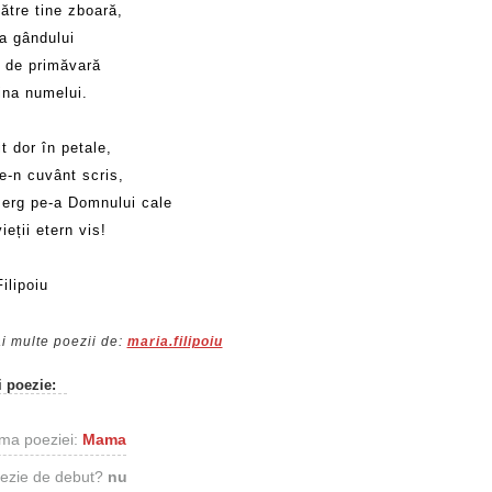
către tine zboară,
a gândului
i de primăvară
ina numelui.
mit dor în petale,
re-n cuvânt scris,
erg pe-a Domnului cale
vieții etern vis!
ilipoiu
i multe poezii de:
maria.filipoiu
i poezie:
ma poeziei:
Mama
ezie de debut?
nu