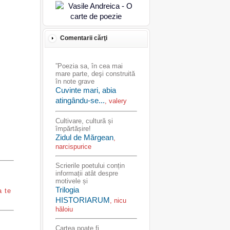
Comentarii cărţi
”Poezia sa, în cea mai
mare parte, deşi construită
în note grave
Cuvinte mari, abia
atingându-se...
, valery
Cultivare, cultură și
împărtășire!
Zidul de Mărgean
,
narcispurice
Scrierile poetului conțin
informații atât despre
motivele și
Trilogia
a te
HISTORIARUM
, nicu
hăloiu
Cartea poate fi