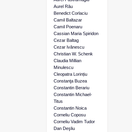
Aurel Rău
Benedict Corlaciu
Camil Baltazar
Camil Poenaru
Cassian Maria Spiridon
Cezar Baltag
Cezar Ivănescu
Christian W. Schenk
Claudia Millian
Minulescu
Cleopatra Lorințiu
Constanţa Buzea
Constantin Berariu
Constantin Michael-
Titus
Constantin Noica
Corneliu Coposu
Corneliu Vadim Tudor
Dan Deşliu