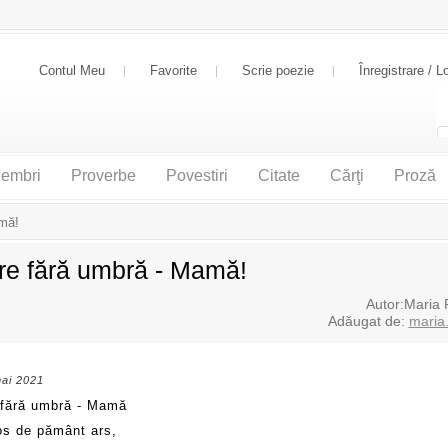
Contul Meu
Favorite
Scrie poezie
Înregistrare / L
embri
Proverbe
Povestiri
Citate
Cărţi
Proză
amă!
re fără umbră - Mamă!
Autor:Maria F
Adăugat de:
maria.
mai 2021
 fără umbră - Mamă
os de pământ ars,