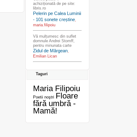
achiziționată de pe site:
libris.ro
Pelerin pe Calea Luminii
- 101 sonete creștine
,
maria.filipoiu
Vă mulțumesc din suflet
domnule Andrei Stomff,
pentru minunata carte
Zidul de Mărgean
,
Emilian Lican
Taguri
Maria Filipoiu
Floare
Poetii noştri
fără umbră -
Mamă!