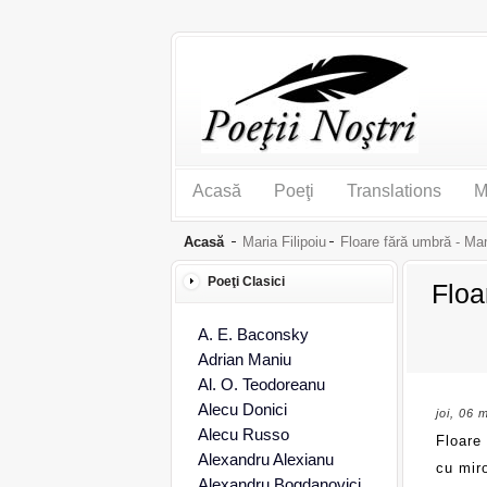
Acasă
Poeţi
Translations
M
Acasă
Maria Filipoiu
Floare fără umbră - M
Poeţi Clasici
Floa
A. E. Baconsky
Adrian Maniu
Al. O. Teodoreanu
Alecu Donici
joi, 06 
Alecu Russo
Floare
Alexandru Alexianu
cu mir
Alexandru Bogdanovici