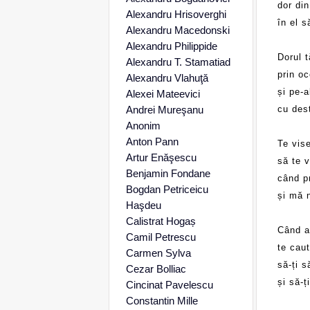
dor di
Alexandru Hrisoverghi
în el s
Alexandru Macedonski
Alexandru Philippide
Dorul t
Alexandru T. Stamatiad
prin oc
Alexandru Vlahuţă
și pe-a
Alexei Mateevici
Andrei Mureşanu
cu dest
Anonim
Anton Pann
Te vis
Artur Enăşescu
să te 
Benjamin Fondane
când p
Bogdan Petriceicu
și mă n
Haşdeu
Calistrat Hogaș
Când a
Camil Petrescu
te caut
Carmen Sylva
să-ți s
Cezar Bolliac
și să-ț
Cincinat Pavelescu
Constantin Mille