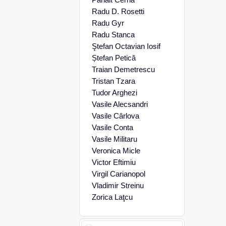
Radu D. Rosetti
Radu Gyr
Radu Stanca
Ştefan Octavian Iosif
Ștefan Petică
Traian Demetrescu
Tristan Tzara
Tudor Arghezi
Vasile Alecsandri
Vasile Cârlova
Vasile Conta
Vasile Militaru
Veronica Micle
Victor Eftimiu
Virgil Carianopol
Vladimir Streinu
Zorica Laţcu