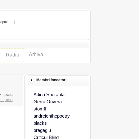
ogare
Arhiva
Radio
Membri fondatori
ilipoiu
Adina Speranta
filipoiu
Gerra Orivera
stomff
andreionthepoetry
blacks
bragagiu
Criticul Blind