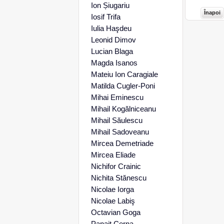
Ion Șiugariu
Înapoi
Iosif Trifa
Iulia Haşdeu
Leonid Dimov
Lucian Blaga
Magda Isanos
Mateiu Ion Caragiale
Matilda Cugler-Poni
Mihai Eminescu
Mihail Kogălniceanu
Mihail Săulescu
Mihail Sadoveanu
Mircea Demetriade
Mircea Eliade
Nichifor Crainic
Nichita Stănescu
Nicolae Iorga
Nicolae Labiş
Octavian Goga
Panait Cerna