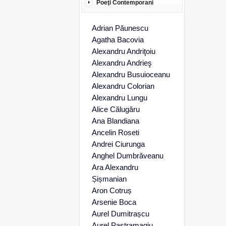
Poeţi Contemporani
Adrian Păunescu
Agatha Bacovia
Alexandru Andriţoiu
Alexandru Andrieş
Alexandru Busuioceanu
Alexandru Colorian
Alexandru Lungu
Alice Călugăru
Ana Blandiana
Ancelin Roseti
Andrei Ciurunga
Anghel Dumbrăveanu
Ara Alexandru
Șișmanian
Aron Cotruș
Arsenie Boca
Aurel Dumitrașcu
Aurel Pastramagiu