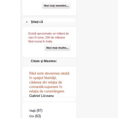
Vezi toţi membri...
Ştiaţi că
Există aproximativ un miliard de
vaci în lume, 200 de milioane
fiind numai în India.
Vezi mai multe...
Citate şi Maxime:
Răul este devenirea ratată
în spaţiul libertăţii,
căderea din relaţia de
comandă-supunere în
relaţia de constrângere.
Gabriel Liiceanu
(87)
Viaţă
(63)
Om