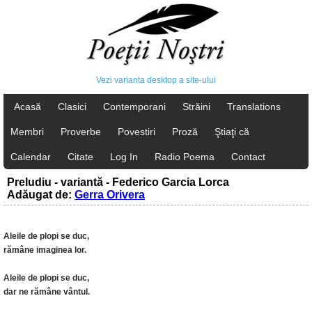
Vezi varianta desktop a site-ului
Acasă
Clasici
Contemporani
Străini
Translations
Membri
Proverbe
Povestiri
Proză
Ştiaţi că
Calendar
Citate
Log In
Radio Poema
Contact
Preludiu - variantă - Federico Garcia Lorca
Adăugat de:
Gerra Orivera
Aleile de plopi se duc,
rămâne imaginea lor.
Aleile de plopi se duc,
dar ne rămâne vântul.