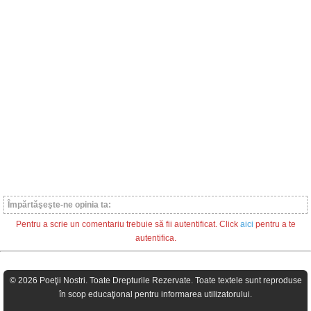
Împărtăşeşte-ne opinia ta:
Pentru a scrie un comentariu trebuie să fii autentificat. Click
aici
pentru a te
autentifica.
© 2026 Poeţii Nostri. Toate Drepturile Rezervate. Toate textele sunt reproduse
în scop educaţional pentru informarea utilizatorului.