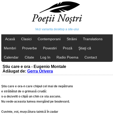
Vezi varianta desktop a site-ului
Acasă
Clasici
Contemporani
Străini
Translations
Membri
Proverbe
Povestiri
Proză
Ştiaţi că
Calendar
Citate
Log In
Radio Poema
Contact
Știu care e ora - Eugenio Montale
Adăugat de:
Gerra Orivera
Știu care e ora-n care chipul cel mai de nepătruns
e străbătut de o grimasă crudă:
s-a dezvelit o clipă un chin ce sta ascuns.
Nu vede-aceasta lumea mergând pe boulevard.
Cuvinte, voi, mușcătura tainică în zadar