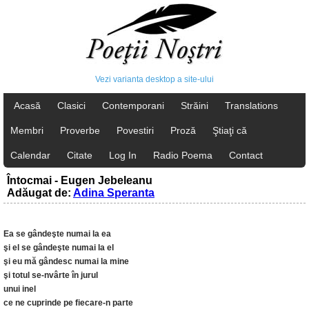
Vezi varianta desktop a site-ului
Acasă
Clasici
Contemporani
Străini
Translations
Membri
Proverbe
Povestiri
Proză
Ştiaţi că
Calendar
Citate
Log In
Radio Poema
Contact
Întocmai - Eugen Jebeleanu
Adăugat de:
Adina Speranta
Ea se gândeşte numai la ea
şi el se gândeşte numai la el
şi eu mă gândesc numai la mine
şi totul se-nvârte în jurul
unui inel
ce ne cuprinde pe fiecare-n parte