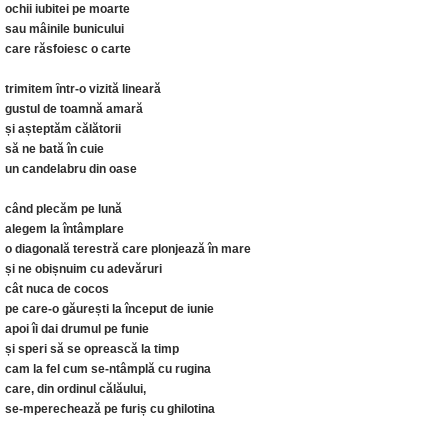
ochii iubitei pe moarte
sau mâinile bunicului
care răsfoiesc o carte
trimitem ȋntr-o vizită lineară
gustul de toamnă amară
și așteptăm călătorii
să ne bată în cuie
un candelabru din oase
când plecăm pe lună
alegem la întâmplare
o diagonală terestră care plonjează în mare
și ne obișnuim cu adevăruri
cât nuca de cocos
pe care-o găurești la început de iunie
apoi îi dai drumul pe funie
și speri să se oprească la timp
cam la fel cum se-ntâmplă cu rugina
care, din ordinul călăului,
se-mperechează pe furiș cu ghilotina