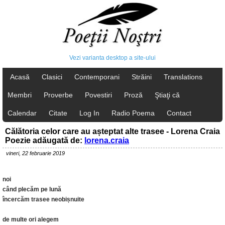
Vezi varianta desktop a site-ului
Acasă
Clasici
Contemporani
Străini
Translations
Membri
Proverbe
Povestiri
Proză
Ştiaţi că
Calendar
Citate
Log In
Radio Poema
Contact
Călătoria celor care au așteptat alte trasee - Lorena Craia
Poezie adăugată de:
lorena.craia
vineri, 22 februarie 2019
noi
când plecăm pe lună
încercăm trasee neobișnuite
de multe ori alegem