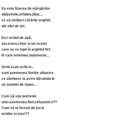
Ea este floarea de mărgăritar
albăstrele,orhidee,liliac...
ce va străluci cărările argintii,
ale zilei de azi.
Ea-i ochiul de apă,
aer,soare,chiar și-un ocean
care se va topii în argintul firii
în care minunea poposește...
Ochii ei,ah ochii ei...
sunt asemenea florilor albastre
ce zâmbesc la astre dăruindu-le
un zambet de topaz...
Cum să stai potrivnic
unei asemenea flori,refuzand-o??
Cum să te ferești de jocul
ochilor ei mari??