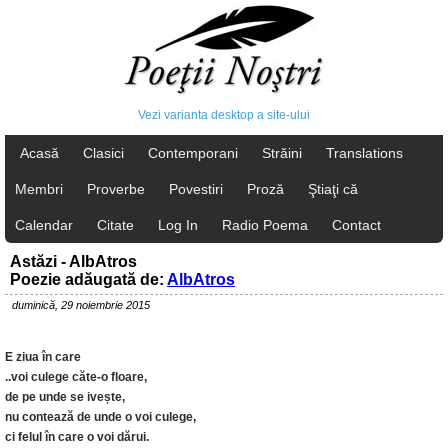
Vezi varianta desktop a site-ului
Acasă
Clasici
Contemporani
Străini
Translations
Membri
Proverbe
Povestiri
Proză
Ştiaţi că
Calendar
Citate
Log In
Radio Poema
Contact
Astăzi - AlbAtros
Poezie adăugată de:
AlbAtros
duminică, 29 noiembrie 2015
E ziua în care
..voi culege căte-o floare,
de pe unde se ivește,
nu contează de unde o voi culege,
ci felul în care o voi dărui.