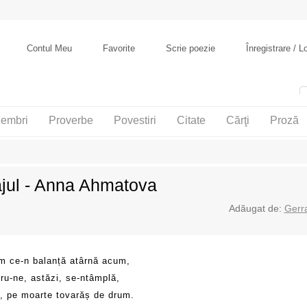
Contul Meu
Favorite
Scrie poezie
Înregistrare / L
embri
Proverbe
Povestiri
Citate
Cărţi
Proză
jul - Anna Ahmatova
Adăugat de:
Gerr
im ce-n balanță atârnă acum,
ru-ne, astăzi, se-ntâmplă,
l, pe moarte tovarăș de drum.