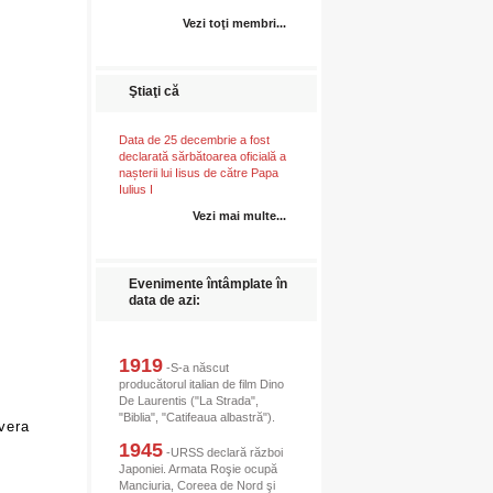
Vezi toţi membri...
Ştiaţi că
Data de 25 decembrie a fost
declarată sărbătoarea oficială a
nașterii lui Iisus de către Papa
Iulius I
Vezi mai multe...
Evenimente întâmplate în
data de azi:
1919
-S-a născut
producătorul italian de film Dino
De Laurentis ("La Strada",
"Biblia", "Catifeaua albastră").
vera
1945
-URSS declară război
Japoniei. Armata Roşie ocupă
Manciuria, Coreea de Nord şi