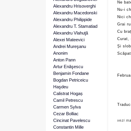
Ne bat
Alexandru Hrisoverghi
Nu-i ch
Alexandru Macedonski
Nici ch
Alexandru Philippide
Grai r
Alexandru T. Stamatiad
Cu braț
Alexandru Vlahuţă
Curat, 
Alexei Mateevici
Andrei Mureşanu
Și slob
Anonim
Scăpat
Anton Pann
Artur Enăşescu
Benjamin Fondane
Februa
Bogdan Petriceicu
Haşdeu
Calistrat Hogaș
Camil Petrescu
Traduc
Carmen Sylva
Cezar Bolliac
Cincinat Pavelescu
vezi ma
Constantin Mille