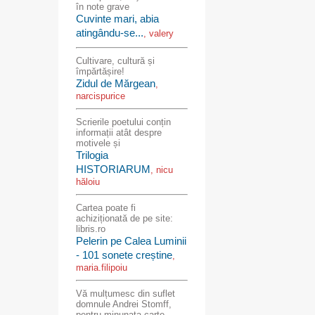
în note grave
Cuvinte mari, abia
atingându-se...
, valery
Cultivare, cultură și
împărtășire!
Zidul de Mărgean
,
narcispurice
Scrierile poetului conțin
informații atât despre
motivele și
Trilogia
HISTORIARUM
, nicu
hăloiu
Cartea poate fi
achiziționată de pe site:
libris.ro
Pelerin pe Calea Luminii
- 101 sonete creștine
,
maria.filipoiu
Vă mulțumesc din suflet
domnule Andrei Stomff,
pentru minunata carte