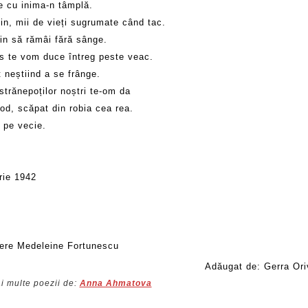
e cu inima-n tâmplă.
in, mii de vieți sugrumate când tac.
in să rămâi fără sânge.
us te vom duce întreg peste veac.
 neștiind a se frânge.
strănepoților noștri te-om da
od, scăpat din robia cea rea.
 pe vecie.
rie 1942
ere Medeleine Fortunescu
Adăugat de: Gerra Ori
i multe poezii de:
Anna Ahmatova