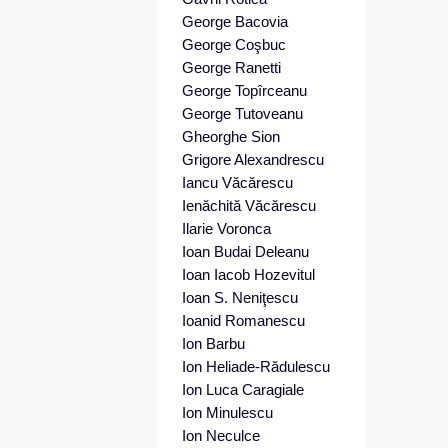
George Bacovia
George Coşbuc
George Ranetti
George Topîrceanu
George Tutoveanu
Gheorghe Sion
Grigore Alexandrescu
Iancu Văcărescu
Ienăchită Văcărescu
Ilarie Voronca
Ioan Budai Deleanu
Ioan Iacob Hozevitul
Ioan S. Neniţescu
Ioanid Romanescu
Ion Barbu
Ion Heliade-Rădulescu
Ion Luca Caragiale
Ion Minulescu
Ion Neculce