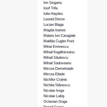
Ion Șiugariu
Iosif Trifa
Iulia Haşdeu
Leonid Dimov
Lucian Blaga
Magda Isanos
Mateiu Ion Caragiale
Matilda Cugler-Poni
Mihai Eminescu
Mihail Kogălniceanu
Mihail Săulescu
Mihail Sadoveanu
Mircea Demetriade
Mircea Eliade
Nichifor Crainic
Nichita Stănescu
Nicolae Iorga
Nicolae Labiş
Octavian Goga
Panait Cerna