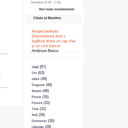
Sahalinul (8.08 - 2.09).
Vezi toate evenimentele
Citate şi Maxime:
Respectabilitate.
Descendentul dintr-o
legătură dintre un cap chel
şi un cont bancar.
Ambrose Bierce
(87)
Viaţă
(63)
Om
e
(49)
Iubire
(48)
Dragoste
(48)
Moarte
(35)
Poezie
(33)
Fericire
(32)
Timp
(30)
Artă
(30)
Dumnezeu
(28)
Libertate