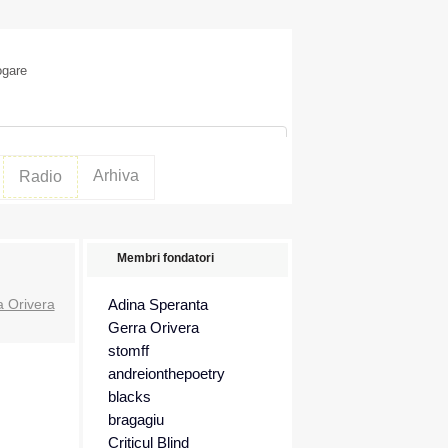
ogare
Arhiva
Radio
Membri fondatori
a Orivera
Adina Speranta
Gerra Orivera
stomff
andreionthepoetry
blacks
bragagiu
Criticul Blind