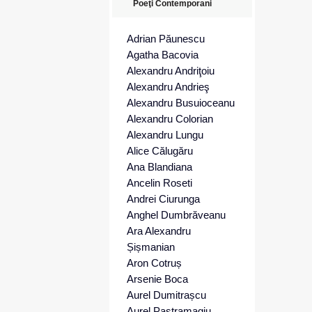
Poeţi Contemporani
Adrian Păunescu
Agatha Bacovia
Alexandru Andriţoiu
Alexandru Andrieş
Alexandru Busuioceanu
Alexandru Colorian
Alexandru Lungu
Alice Călugăru
Ana Blandiana
Ancelin Roseti
Andrei Ciurunga
Anghel Dumbrăveanu
Ara Alexandru
Șișmanian
Aron Cotruș
Arsenie Boca
Aurel Dumitrașcu
Aurel Pastramagiu