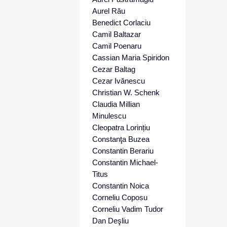
Aurel Rău
Benedict Corlaciu
Camil Baltazar
Camil Poenaru
Cassian Maria Spiridon
Cezar Baltag
Cezar Ivănescu
Christian W. Schenk
Claudia Millian
Minulescu
Cleopatra Lorințiu
Constanţa Buzea
Constantin Berariu
Constantin Michael-
Titus
Constantin Noica
Corneliu Coposu
Corneliu Vadim Tudor
Dan Deşliu