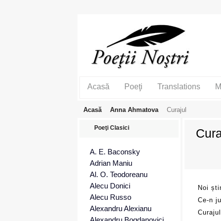
Acasă
Poeţi
Translations
M
Acasă
Anna Ahmatova
Curajul
Poeţi Clasici
Cura
A. E. Baconsky
Adrian Maniu
Al. O. Teodoreanu
Alecu Donici
Noi șt
Alecu Russo
Ce-n ju
Alexandru Alexianu
Curaju
Alexandru Bogdanovici