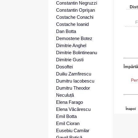
Constantin Negruzzi
Dist
Constantin Oprişan
Costache Conachi
F
Costache Ioanid
Dan Botta
Demostene Botez
Dimitrie Anghel
Dimitrie Bolintineanu
Dimitrie Gusti
Dosoftei
Împărtă
Duiliu Zamfirescu
Pen
Dumitru Iacobescu
Dumitru Theodor
Neculuță
Elena Farago
Elena Văcărescu
Înapoi
Emil Botta
Emil Cioran
Eusebiu Camilar
Gavril Rotică