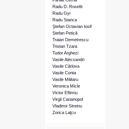
Radu D. Rosetti
Radu Gyr
Radu Stanca
Ştefan Octavian Iosif
Ștefan Petică
Traian Demetrescu
Tristan Tzara
Tudor Arghezi
Vasile Alecsandri
Vasile Cârlova
Vasile Conta
Vasile Militaru
Veronica Micle
Victor Eftimiu
Virgil Carianopol
Vladimir Streinu
Zorica Laţcu