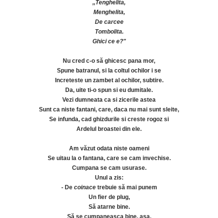
,,Tenghelita,
Menghelita,
De carcee
Tombolita.
Ghici ce e?"
Nu cred c-o să ghicesc pana mor,
Spune batranul, si la coltul ochilor i se
Increteste un zambet al ochilor, subtire.
Da, uite ti-o spun si eu dumitale.
Vezi dumneata ca si zicerile astea
Sunt ca niste fantani, care, daca nu mai sunt sleite,
Se infunda, cad ghizdurile si creste rogoz si
Ardelul broastei din ele.
Am văzut odata niste oameni
Se uitau la o fantana, care se cam invechise.
Cumpana se cam usurase.
Unul a zis:
- De
coinace
trebuie să mai punem
Un fier de plug,
Să atarne bine.
Să se cumpaneasca bine, asa.