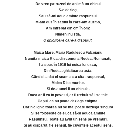
De vreo patruzeci de ani mă tot chinui
S-o dezleg,
Sau să-mi aduc aminte raspunsul.
M-am dus în satuul în care-am auzit-o,
Am intrebat din om în om:
Nimeni nu stia,
O ghicitoare care-a disparut.
Maica Mare, Maria Radulescu Falcoianu
Numita maica Rica, din comuna Redea, Romanati,
I-a spus în 1919 lui neica lonescu,
Din Redea, ghicitoarea asta.
Când si-a dat el seama c-a uitat raspunsul,
Maica Rica murise.
Si de-atunci il tot chinuie.
Daca ar fi ca în povesti, ar fi trebuit să i se taie
Capul. ca nu poate dezlega enigma.
Dar nici ghicitoarea nu se mai poate dezlega singura
Si se foloseste de el, ca să-si aduca aminte
Raspunsul. Toate au avut un sens pe vremuri,
Si au disparut, fie sensul, fie cuvintele acestui sens.