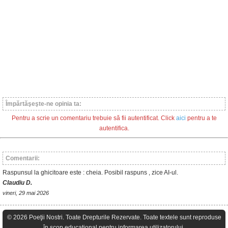
Împărtăşeşte-ne opinia ta:
Pentru a scrie un comentariu trebuie să fii autentificat. Click
aici
pentru a te
autentifica.
Comentarii:
Raspunsul la ghicitoare este : cheia. Posibil raspuns , zice AI-ul.
Claudiu D.
vineri, 29 mai 2026
© 2026 Poeţii Nostri. Toate Drepturile Rezervate. Toate textele sunt reproduse
în scop educaţional pentru informarea utilizatorului.