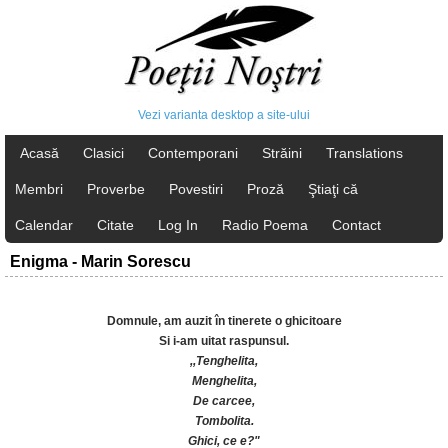
Vezi varianta desktop a site-ului
Acasă
Clasici
Contemporani
Străini
Translations
Membri
Proverbe
Povestiri
Proză
Ştiaţi că
Calendar
Citate
Log In
Radio Poema
Contact
Enigma - Marin Sorescu
Domnule, am auzit în tinerete o ghicitoare
Si i-am uitat raspunsul.
,,Tenghelita,
Menghelita,
De carcee,
Tombolita.
Ghici, ce e?"