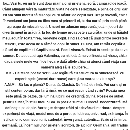
lor... Vezi tu, eu nu le sunt doar mamă ci și prietenă, soră, camarad de joacă.
Când atingem vârsta maturității, viața ne cere seriozitate, e plină de griji, dar
eu am știut mereu să fiu copil cu și alături de copiii mei. Drept dovadă, chiar
în weekend am jucat cu fiica mea și prietenii ei, barba oarbă prin casă până
aproape de miezul nopții. Uneori ne adunăm împreună, jucâm jocuri de
divertisment în grădină, la foc de lemne proaspete sau grătar, unde și băiatul
meu, adult în toată firea, redevine copil. Tind să cred că unul dintre secretele
fericirii, este acela de a rămâne copil în suflet. Eu una, am retrăit copilăria
alături de copiii mei. Copiii visează. Poeții visează. Există în acel spatiu ceva
comun. De aceea, dragă Valentina, eu niciodată nu voi înceta să visez, chiar
dacă visele mele vor fi de fiecare dată altele chiar și atunci când viața sau
oamenii aleg să le spulbere....
V.B. - Ce fel de poezie scrii? Are legătură cu structura ta sufletească, cu
experiențele (uneori dureroase) care ți-au marcat existența?
A.M.M: - Să fac o glumă? Desuetă. Clasică. Definită de rimă. Pot scrie și în
stil contemporan, dar fără rimă, eu ce mai respir când scriu? Poezia mea
este plină de patos, de lumina iubirii, de credință divină. Poezie de suflet,
pentru suflet, în stilul meu. Și da. În poezie sunt eu. Directă, necenzurată. Mă
definește pe deplin. Vorbește despre trăiri și adevăruri interioare, despre
experiență de viață, modul meu de a percepe iubirea, universul, existența. În
stil canonic cum spun unii, cadențat, înverșunat, autentic... Scriu și în limba
germană. La îndemnul unor prieteni scriitori, de aici din Germania, am tradus