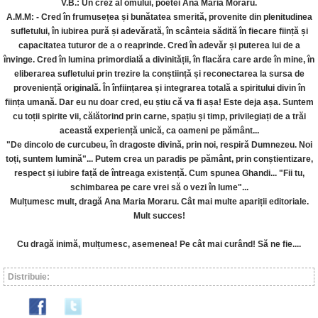
V.B.: Un crez al omului, poetei Ana Maria Moraru.
A.M.M: - Cred în frumusețea și bunătatea smerită, provenite din plenitudinea
sufletului, în iubirea pură și adevărată, în scânteia sădită în fiecare ființă și
capacitatea tuturor de a o reaprinde. Cred în adevăr și puterea lui de a
învinge. Cred în lumina primordială a divinității, în flacăra care arde în mine, în
eliberarea sufletului prin trezire la conștiință și reconectarea la sursa de
proveniență originală. În înființarea și integrarea totală a spiritului divin în
ființa umană. Dar eu nu doar cred, eu știu că va fi așa! Este deja așa. Suntem
cu toții spirite vii, călătorind prin carne, spațiu și timp, privilegiați de a trăi
această experiență unică, ca oameni pe pământ...
"De dincolo de curcubeu, în dragoste divină, prin noi, respiră Dumnezeu. Noi
toți, suntem lumină"... Putem crea un paradis pe pământ, prin conștientizare,
respect și iubire față de întreaga existență. Cum spunea Ghandi... "Fii tu,
schimbarea pe care vrei să o vezi în lume"...
Mulțumesc mult, dragă Ana Maria Moraru. Cât mai multe apariții editoriale.
Mult succes!
Cu dragă inimă, mulțumesc, asemenea! Pe cât mai curând! Să ne fie....
Distribuie: