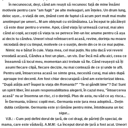
în necunoscut, deși, când am reușit să recunosc față de mine însămi
motivele pentru care "am fugit " pe alte meleaguri, am înțeles. Un drum lung,
deloc ușor... o viață de om, ținând cont de faptul că acum port mult mai multe
anotimpuri pe umeri... M-am obișnuit cu străinătatea. La început te păcălești
că este doar pentru o vreme. Apoi, când viața își urmează cursul, mai ales
când ai copii, accepți că viața ta se petrece într-un loc anume pentru că așa
ai decis tu cândva. Uneori visul reîntoarcerii acasă, revine, dorința nu moare
niciodată deși cu timpul, motivele ce o susțin, devin din ce in ce mai puține.
Nimic nu e bătut în cuie. Viața mea, cel mai puțin. Nu știu dacă voi reveni
vreodată acasă, Cândva a fost un plan... un vis. Dar încă mă aflu aici, ceea ce
înseamnă că locul meu, momentan aici trebuie să fie. Când reușești să îți
asumi fiecare clipă, fiecare decizie, nu mai contează de ce și unde te afli.
Pentru unii, întoarcerea acasă se simte grea, necesită curaj, mai ales după
aproape trei decenii. Am fost chiar descurajată când am exteriorizat ideea.
"După atâția ani? Înapoi la viața din Romania?" "Te-ai gândit bine"? Da! Sunt
un spirit liber, îmi asum responsabilitatea alegerii, în cazul meu, "întoarcerea
acasă" nu ar însemna un risc, ci o dorință. Plus de asta, nu văd ce aș risca...
În Germania, trăiesc copiii mei.. Germania este țara mea adoptivă... Dețin
dubla cetățenie. Germania este și rămâne pentru mine, întotdeauna un loc
sigur...
V.B.: - Cum poți defini dorul de țară, de cei dragi, de părinți (în special, de
mama, care este văduvă). A.M.M: -La început dorul de țară a fost acut. Uneori