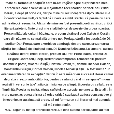
toate au format un spațiu în care m-am regăsit. Spre surprinderea mea,
aprecierea care a venit de la majoritatea recenzorilor, scriitori sau critici
literari, a depășit orice vis, dar pe mine nu recunoașterea dpdv. literar m-a
încântat cel mai mult, ci faptul că cineva a simțit. Pentru că poezia nu cere
admirație, ci rezonanță. Alături de mine au fost prezenți poeți, scriitori, critici
literari, prieteni, ființe dragi mie și alți iubitori de poezie din urbea noastră.
Personalități ale culturii băcăuane, precum distinsul poet Calistrat Costin,
care din păcate nu se mai află printre noi. Prefața cărții a fost scrisă de Dl.
scriitor Dan Perșa, care a vorbit cu admirație despre carte, prezentarea
cărții a fost făcută de distinsul poet, Dl. Dumitru Brăneanu. La lansare, au luat
cuvântul diferiți critici literari, precum Dl. Prof. Petre Isachi, criticul Dl.
Grigore Codrescu, Poeți, scriitori contemporani remarcabili, precum
doamnele poete, Mioara Băluță, Cristina Stefan, tu, domnii Theodor Calcan,
Constantin Giurgiu, Cornel Galben, Nicolae Mihail și alții... A fost numit "un
eveniment literar de excepție" dar nu în asta măsor eu succesul literar ci mai
degrabă în rezonanța cititorilor, pentru că atunci când mi se spune" m-am
regăsit în versurile tale", știu că misiunea de a împărți poezia cu ceilalți, este
împlinită. Poezia ne înalță, atinge sufletul, ne apropie, ne unește. Este alin. În
mare parte, aș putea afirma că orice critică sau laudă au fost constructive și
binevenite, m-au ajutat să cresc, să-mi formez un stil literar și mai autentic,
să mă redescopăr.
V.B. - Sigur au fost și cronici literare. De cine au fost scrise, unde au fost