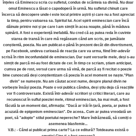
înțeles că Eminescu scria cu sufletul, condus de scânteia sa divină. Nu doar
omul Eminescu a lăsat o capodoperă în urmă. Nu sufletul chinuit care
încerca să descopere unde-i este locul printre aștrii și care nu a fost apreciat
la timp, pentru valoarea sa. Spiritul lui. Acel spirit eminescian care încă
dăinuie printre noi și pe care l-am simțit în acea noapte, până în măduva
spinării. A fost o experiență inefabilă. Nu cred că aș putea reda în cuvinte
starea de transă în care mă regăseam când am scris, pe jumătate
conștientă, poezia. Nu am publicat-o până în prezent decât din divertisment,
pe Facebook, undeva curioasă de reacția care va urma, fiind într-adevăr
scrisă în ritm inconfundabil de eminescian. Dar sunt versurile mele, deși s-au
simțit de parcă mi-au fost dictate de cer. În timp ce scriam, știam anticipat,
cumva pe de rost, versul care urma să vină, de parcă aș fi recitat o poezie
bine cunoscută deși conștientizam că poezia în acel moment se naște."Plan
divin" se numește. Nu am căutat acest nume, despre planul divin ne
vorbește însăși poezia. Poate o voi publica cândva, deși știu deja că reacțiile
vor fi controversate. Există într-adevăr scriitori și critici literari, care au
recunoscut în suflul poeziei mele, ritmul eminescian, ba mai mult, a fost
făcută la un moment dat, afirmația: "Dacă ar trăi în țară, poeta, ar putea fi
acuzată de epigonism eminescian". De aceea.. Cum ar putea vreodată un
poet, să "adopte" stilul poetului nepereche? Mare îndrăzneală, să comiți o
asemenea blasfemie...
V.B.: - Când ai publicat prima carte? La ce editură? Totdeauna există o