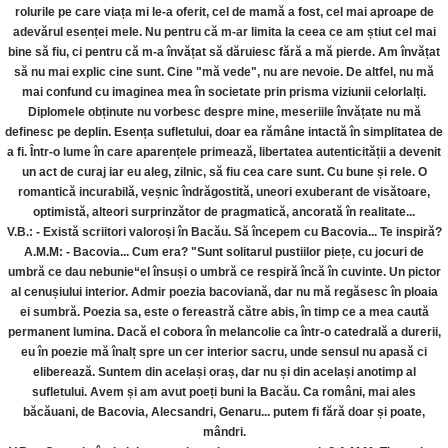
rolurile pe care viața mi le-a oferit, cel de mamă a fost, cel mai aproape de
adevărul esenței mele. Nu pentru că m-ar limita la ceea ce am știut cel mai
bine să fiu, ci pentru că m-a învățat să dăruiesc fără a mă pierde. Am învățat
să nu mai explic cine sunt. Cine "mă vede", nu are nevoie. De altfel, nu mă
mai confund cu imaginea mea în societate prin prisma viziunii celorlalți.
Diplomele obținute nu vorbesc despre mine, meseriile învățate nu mă
definesc pe deplin. Esența sufletului, doar ea rămâne intactă în simplitatea de
a fi. Într-o lume în care aparențele primează, libertatea autenticității a devenit
un act de curaj iar eu aleg, zilnic, să fiu cea care sunt. Cu bune și rele. O
romantică incurabilă, veșnic îndrăgostită, uneori exuberant de visătoare,
optimistă, alteori surprinzător de pragmatică, ancorată în realitate...
V.B.: - Există scriitori valoroși în Bacău. Să începem cu Bacovia... Te inspiră?
A.M.M: - Bacovia... Cum era? "Sunt solitarul pustiilor piețe, cu jocuri de
umbră ce dau nebunie“el însuși o umbră ce respiră încă în cuvinte. Un pictor
al cenușiului interior. Admir poezia bacoviană, dar nu mă regăsesc în ploaia
ei sumbră. Poezia sa, este o fereastră către abis, în timp ce a mea caută
permanent lumina. Dacă el cobora în melancolie ca într-o catedrală a durerii,
eu în poezie mă înalț spre un cer interior sacru, unde sensul nu apasă ci
eliberează. Suntem din același oraș, dar nu și din același anotimp al
sufletului. Avem și am avut poeți buni la Bacău. Ca români, mai ales
băcăuani, de Bacovia, Alecsandri, Genaru... putem fi fără doar și poate,
mândri.