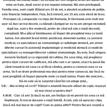
Romania, Germania, Italia... La început am fost singură, acum am alături de
mine un frate, două surori și trei nepoței minunați. Mă simt privilegiată.
Familia mea, sunt copiii. Băiatul are 24 de ani, a absolvit academia de poliție,
este financiar independent. Fata, încă minoră, are 15 ani, este elevă de liceu.
Presupun că, comparativ cu viața din Romania, în Germania este mult mai
ușor să duci un trai decent, cu bănuții câștigați iar eu nu am alergat niciodată
după lux, sunt o fire modestă, prefer de când mă știu o viață decentă,
cumpătată. Mi-a plăcut întotdeauna să împart din preaplinul meu cu toată
lumea. Am absolvit liceul tehnic postliceal, domeniul sanitar, ca asistent
medical, cu specializare pe stomatologie și radiologie dentară, am urmat
diferite cursuri în asistență implantologie și medicină dentară și studii de
specializare ca manager/director cabinet stomatologie. Nu este, însă singura
meserie învățată și cu siguranță nici ultima. De ceva timp, mă pregătesc
pentru niște cursuri de calificare, mă aflu cum s-ar spune, exact la pasul ăla
când renunți la tot ceea ce ai făcut cândva, pentru a construi ceea ce va
urma. Va fi un drum profesional nou deși pentru mine cunoscut, dar încă nu
sunt pregătită să împart planurile mele cu toată lumea. Poate din stoicism...
Dă-mi voie să te surprind când îmi voi atinge țelul...
V.B.: - Mai ai timp să scrii? Trăiești o anumită bucurie alături de copii, reușești
să mai visezi și pentru tine?
A.M.M: - Clar că am! Și dacă nu am, am învățat să-mi permit tot ceea ce mă
împlinește. În trecut duceam o viață febrilă. Acum, știu să apreciez clipa.
Dacă mă mai bucur de copii? Cum as putea altfel? Pentru fiecare reușită a