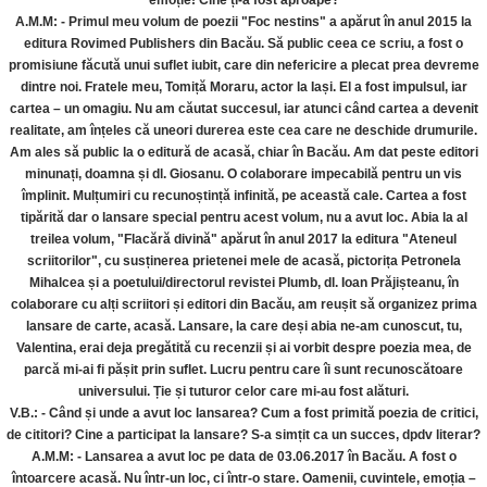
emoție! Cine ți-a fost aproape?
A.M.M: - Primul meu volum de poezii "Foc nestins" a apărut în anul 2015 la
editura Rovimed Publishers din Bacău. Să public ceea ce scriu, a fost o
promisiune făcută unui suflet iubit, care din nefericire a plecat prea devreme
dintre noi. Fratele meu, Tomiță Moraru, actor la Iași. El a fost impulsul, iar
cartea – un omagiu. Nu am căutat succesul, iar atunci când cartea a devenit
realitate, am înțeles că uneori durerea este cea care ne deschide drumurile.
Am ales să public la o editură de acasă, chiar în Bacău. Am dat peste editori
minunați, doamna și dl. Giosanu. O colaborare impecabilă pentru un vis
împlinit. Mulțumiri cu recunoștință infinită, pe această cale. Cartea a fost
tipărită dar o lansare special pentru acest volum, nu a avut loc. Abia la al
treilea volum, "Flacără divină" apărut în anul 2017 la editura "Ateneul
scriitorilor", cu susținerea prietenei mele de acasă, pictorița Petronela
Mihalcea și a poetului/directorul revistei Plumb, dl. Ioan Prăjișteanu, în
colaborare cu alți scriitori și editori din Bacău, am reușit să organizez prima
lansare de carte, acasă. Lansare, la care deși abia ne-am cunoscut, tu,
Valentina, erai deja pregătită cu recenzii și ai vorbit despre poezia mea, de
parcă mi-ai fi pășit prin suflet. Lucru pentru care îi sunt recunoscătoare
universului. Ție și tuturor celor care mi-au fost alături.
V.B.: - Când și unde a avut loc lansarea? Cum a fost primită poezia de critici,
de cititori? Cine a participat la lansare? S-a simțit ca un succes, dpdv literar?
A.M.M: - Lansarea a avut loc pe data de 03.06.2017 în Bacău. A fost o
întoarcere acasă. Nu într-un loc, ci într-o stare. Oamenii, cuvintele, emoția –