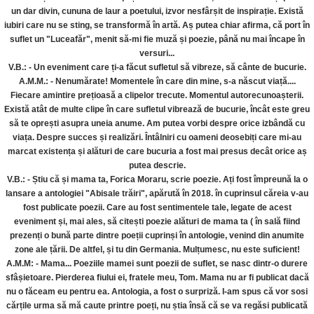
un dar divin, cununa de laur a poetului, izvor nesfârșit de inspirație. Există
iubiri care nu se sting, se transformă în artă. Aș putea chiar afirma, că port în
suflet un "Luceafăr", menit să-mi fie muză și poezie, până nu mai încape în
versuri...
V.B.: - Un eveniment care ți-a făcut sufletul să vibreze, să cânte de bucurie.
A.M.M.: - Nenumărate! Momentele în care din mine, s-a născut viață....
Fiecare amintire prețioasă a clipelor trecute. Momentul autorecunoașterii.
Există atât de multe clipe în care sufletul vibrează de bucurie, încât este greu
să te oprești asupra uneia anume. Am putea vorbi despre orice izbândă cu
viața. Despre succes și realizări. Întâlniri cu oameni deosebiți care mi-au
marcat existența și alături de care bucuria a fost mai presus decât orice aș
putea descrie.
V.B.: - Știu că și mama ta, Forica Moraru, scrie poezie. Ați fost împreună la o
lansare a antologiei "Abisale trăiri", apărută în 2018. în cuprinsul căreia v-au
fost publicate poezii. Care au fost sentimentele tale, legate de acest
eveniment și, mai ales, să citești poezie alături de mama ta ( în sală fiind
prezenți o bună parte dintre poeții cuprinși în antologie, venind din anumite
zone ale țării. De altfel, și tu din Germania. Mulțumesc, nu este suficient!
A.M.M: - Mama... Poeziile mamei sunt poezii de suflet, se nasc dintr-o durere
sfâșietoare. Pierderea fiului ei, fratele meu, Tom. Mama nu ar fi publicat dacă
nu o făceam eu pentru ea. Antologia, a fost o surpriză. I-am spus că vor sosi
cărțile urma să mă caute printre poeți, nu știa însă că se va regăsi publicată