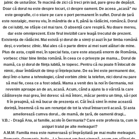
jalnic de usturător. Te macină de zici că treci prin iad, pare greu de depășit.
Doar că dorul nu este despre locuri, ci despre oameni. De aceea „acasă” nu
este geografie, ci o stare pe care o port permanent în suflet. Dorul de țară
este nostalgic, mereu viu, în mândria de a fi, până la rădăcini, româncă. Dorul
de cei iubiți, ne sfâșie cel mai tare. O absență care respiră. Nu doare mereu,
dar este omniprezent. Este firul invizibil care leagă trecutul de prezent.
Existența de rădăcini. Mai există și dorul de a simți și auzi în jur limba română
deși, o vorbesc zilnic. Mai ales că o parte dintre ai mei sunt alături de mine.
Plus de asta, copiii mei, în special fata, care este atașată enorm de România,
vorbesc chiar bine limba română. În ceea ce o privește pe mama... Dorul de
mamă, ca și dorul de ființa iubită, te topesc. Pentru că nu poate fi înlocuit de
nimic, doar îmblânzit de timp și înțelepciune. De ea îmi este permanent dor,
deși într-o lume a tehnologiei, când vorbim zilnic la telefon, nici dorul nu pare
să mai fie, ceea ce a fost odată. Mama a venit des la noi în Germania, noi
revenim aproape an de an, acasă. Acum, când a ajuns la o vârstă la care
călătorește mai greu, îmi doresc să mă întorc, măcar pentru un timp, să-i pot
fi în preajmă, să mă bucur de prezența ei. Cât încă simt în mine această
dorință, însemnă că nu am renunțat de tot la visul întoarcerii acasă. Și asta
ameliorează cumva dorul... de mamă, de țară, de oamenii dragi...
V.B.: - Dragă Ana, ai familie, acolo în Germania? Care este profesia ta, cum le
asiguri traiul pe alte meleaguri?
A.M.M: Familia mea este numeroasă și împrăștiată pe mai multe meleaguri.