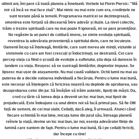
ultimii ani, îmi pare că toată planeta a înnebunit. Vorbele lui Florin Piersic: "Mă
mir că încă se mai face ziuă". Mai nimic nu mai este cum era, credințele ne
sunt testate până la temelii. Programarea matricei se dezintegrează,
omenirea este forțată să discearnă între adevăr și iluzie. La nivel colectiv,
trăim o trezire spirituală care nu mai poate fi ignorată, mi se pare promițător.
Ne regăsim la un punct de cotitură imens, se simte evoluția spirituală,
revenirea la adevărata proveniență a spiritului divin, care ne locuiește.
Oamenii încep să înțeleagă, limitările, care sunt mereu ale minții, viziunile și
sistemele cu care am fost crescuți și îndoctrinați, se destramă. Cei care
percep viața ca fiind o școală de evoluție a sufletului, știu deja să danseze în
tandem cu viața. Reușesc să se sustragă limitărilor, dogmelor impuse. Se
lipsesc mai ușor de atașamente. Nu mai caută validare. Ochii lumii nu mai au
puterea de a decide valoarea individuală a fiecăruia. Pentru o lume mai bună,
este necesar să înțelegem că fericirea noastră nu depinde de aprobarea, sau
dezaprobarea celor din jur. Să învățăm să trăim autentic, lipsiți de măști. Da,
cred cu tărie că lumea deja a devenit un loc mai bun, mai lipsit de
prejudecată. Este îndeajuns ca unul dintre noi să facă primul pas. Să fie OM
față de semeni, de cei mai slabi. Ceilalți, dacă aleg, îl urmează. Atunci când
fiecare schimbă în mai bine, micuța lume din jurul său, întreaga planetă
reînvie la viață, devine un loc mai bun, iar noi, esența adevăratei ființe de
lumină care suntem de fapt. Pentru o lume mai bună, fă-i pe ceilalți fericiți,
dar începe cu tine!