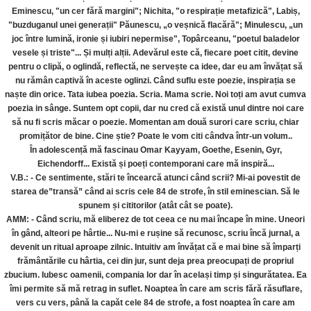
Eminescu, "un cer fără margini"; Nichita, "o respirație metafizică", Labiș,
"buzduganul unei generații" Păunescu, „o veșnică flacără"; Minulescu, „un
joc între lumină, ironie și iubiri nepermise", Topârceanu, "poetul baladelor
vesele și triste"... Și mulți alții. Adevărul este că, fiecare poet citit, devine
pentru o clipă, o oglindă, reflectă, ne servește ca idee, dar eu am învățat să
nu rămân captivă în aceste oglinzi. Când suflu este poezie, inspirația se
naște din orice. Tata iubea poezia. Scria. Mama scrie. Noi toți am avut cumva
poezia in sânge. Suntem opt copii, dar nu cred că există unul dintre noi care
să nu fi scris măcar o poezie. Momentan am două surori care scriu, chiar
promițător de bine. Cine știe? Poate le vom citi cândva într-un volum..
În adolescență mă fascinau Omar Kayyam, Goethe, Esenin, Gyr,
Eichendorff... Există și poeți contemporani care mă inspiră...
V.B.: - Ce sentimente, stări te încearcă atunci când scrii? Mi-ai povestit de
starea de”transă” când ai scris cele 84 de strofe, în stil eminescian. Să le
spunem și cititorilor (atât cât se poate).
AMM: - Când scriu, mă eliberez de tot ceea ce nu mai încape în mine. Uneori
în gând, alteori pe hârtie... Nu-mi e rușine să recunosc, scriu încă jurnal, a
devenit un ritual aproape zilnic. Intuitiv am învățat că e mai bine să împarți
frământările cu hârtia, cei din jur, sunt deja prea preocupați de propriul
zbucium. Iubesc oamenii, compania lor dar în același timp și singurătatea. Ea
îmi permite să mă retrag in suflet. Noaptea în care am scris fără răsuflare,
vers cu vers, până la capăt cele 84 de strofe, a fost noaptea în care am