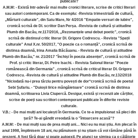
publicate?
A.M.M: - Există Intr-adevăr mai multe cronici literare, scrise de critici literari
sau autori contemporani. Ca de exemplu: -Revista trimestrială de cultură,
„Mărturii culturale", din Satu Mare, Nr 4/2016 "Empatie-versuri de iubire",
cronică scrisă de Dl. scriitor Dan Perșa. -Revista de cultură și atitudine
Plumb din Bacău, nr.117/2016, „Rezonanțele unui debut poetic", cronică
scrisă de distinsul critic literar Dl. Grigore Codrescu. - Revista "Spații
culturale" Anul X.nr. 50/2017, "O poezie ca o romanță", cronică scrisă de
distinsa doamnă, Irina Amalia Băcăuanu. - Revista de cultură și atitudine
Plumb din Bacău," nr. 21/2017 "Închiși în poezia absenței", cronică scrisă de
Prof. și critic literar, Dl. Petre Isachi. - Revista Salonul literar "Poezie
românească din Germania" , cronică scrisă de criticul literar Dl. Grigore
Codrescu. -Revista de cultură și atitudine Plumb din Bacău, nr.132/2018
"Niciodată nu-i prea târziu pentru povești de dor“cronică scrisă de poetul
Sebi Șufariu. - "Duioșii lirice mângâietoare" cronică scrisă de distinsa
doamnă, scriitoarea Livia Ciupercă. Desigur, există și recenzii ale cărților,
scrise de poeți sau scriitori contemporani publicate în diferite reviste
culturale.
V.B.: - De mai mulți ani locuiești în Germania. Ce te-a impulsionat să pleci din
țară? Te-ai gândit vreodată la o "întoarcere acasă"?
A.M.M: - De mai mulți sau de prea mulți ani… Nici eu nu mai știu. Am plecat în
anul 1998, împlinisem 18 ani, nu plănuisem și nu știam că voi rămâne până în
prezent. A fost fără doar și poate autoexil. Pe atunci se simțea ca o călătorie