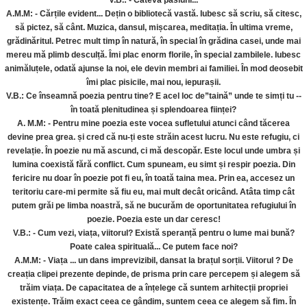
V.B.: - Câteva pasiuni...
A.M.M: - Cărțile evident... Dețin o bibliotecă vastă. Iubesc să scriu, să citesc,
să pictez, să cânt. Muzica, dansul, mișcarea, meditația. În ultima vreme,
grădinăritul. Petrec mult timp în natură, în special în grădina casei, unde mai
mereu mă plimb desculță. Îmi plac enorm florile, în special zambilele. Iubesc
animăluțele, odată ajunse la noi, ele devin membri ai familiei. În mod deosebit
îmi plac pisicile, mai nou, iepurașii.
V.B.: Ce înseamnă poezia pentru tine? E acel loc de”taină” unde te simți tu --
în toată plenitudinea și splendoarea ființei?
A. M.M: - Pentru mine poezia este vocea sufletului atunci când tăcerea
devine prea grea. și cred că nu-ți este străin acest lucru. Nu este refugiu, ci
revelație. În poezie nu mă ascund, ci mă descopăr. Este locul unde umbra și
lumina coexistă fără conflict. Cum spuneam, eu simt și respir poezia. Din
fericire nu doar în poezie pot fi eu, în toată taina mea. Prin ea, accesez un
teritoriu care-mi permite să fiu eu, mai mult decât oricând. Atâta timp cât
putem grăi pe limba noastră, să ne bucurăm de oportunitatea refugiului în
poezie. Poezia este un dar ceresc!
V.B.: - Cum vezi, viața, viitorul? Există speranță pentru o lume mai bună?
Poate calea spirituală... Ce putem face noi?
A.M.M: - Viața ... un dans imprevizibil, dansat la brațul sorții. Viitorul ? De
creația clipei prezente depinde, de prisma prin care percepem și alegem să
trăim viața. De capacitatea de a înțelege că suntem arhitecții propriei
existențe. Trăim exact ceea ce gândim, suntem ceea ce alegem să fim. În