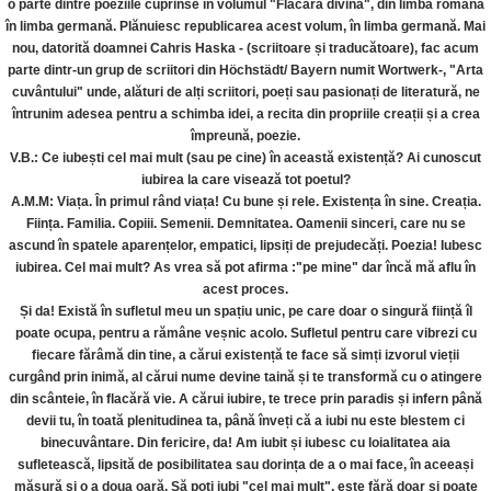
o parte dintre poeziile cuprinse în volumul "Flacără divină", din limba română
în limba germană. Plănuiesc republicarea acest volum, în limba germană. Mai
nou, datorită doamnei Cahris Haska - (scriitoare și traducătoare), fac acum
parte dintr-un grup de scriitori din Höchstädt/ Bayern numit Wortwerk-, "Arta
cuvântului" unde, alături de alți scriitori, poeți sau pasionați de literatură, ne
întrunim adesea pentru a schimba idei, a recita din propriile creații și a crea
împreună, poezie.
V.B.: Ce iubești cel mai mult (sau pe cine) în această existență? Ai cunoscut
iubirea la care visează tot poetul?
A.M.M: Viața. În primul rând viața! Cu bune și rele. Existența în sine. Creația.
Ființa. Familia. Copiii. Semenii. Demnitatea. Oamenii sinceri, care nu se
ascund în spatele aparențelor, empatici, lipsiți de prejudecăți. Poezia! Iubesc
iubirea. Cel mai mult? As vrea să pot afirma :"pe mine" dar încă mă aflu în
acest proces.
Și da! Există în sufletul meu un spațiu unic, pe care doar o singură ființă îl
poate ocupa, pentru a rămâne veșnic acolo. Sufletul pentru care vibrezi cu
fiecare fărâmă din tine, a cărui existență te face să simți izvorul vieții
curgând prin inimă, al cărui nume devine taină și te transformă cu o atingere
din scânteie, în flacără vie. A cărui iubire, te trece prin paradis și infern până
devii tu, în toată plenitudinea ta, până înveți că a iubi nu este blestem ci
binecuvântare. Din fericire, da! Am iubit și iubesc cu loialitatea aia
sufletească, lipsită de posibilitatea sau dorința de a o mai face, în aceeași
măsură și o a doua oară. Să poți iubi "cel mai mult", este fără doar și poate