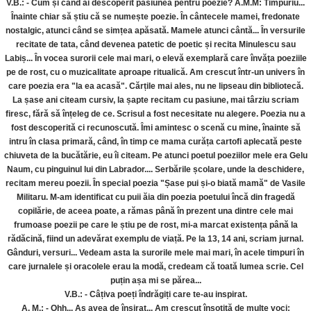
V.B.: - Cum și când ai descoperit pasiunea pentru poezie? A.M.M: Timpuriu...
Înainte chiar să știu că se numește poezie. În cântecele mamei, fredonate
nostalgic, atunci când se simțea apăsată. Mamele atunci cântă... În versurile
recitate de tata, când devenea patetic de poetic și recita Minulescu sau
Labiș... În vocea surorii cele mai mari, o elevă exemplară care învăța poeziile
pe de rost, cu o muzicalitate aproape ritualică. Am crescut într-un univers în
care poezia era "la ea acasă". Cărțile mai ales, nu ne lipseau din bibliotecă.
La șase ani citeam cursiv, la șapte recitam cu pasiune, mai târziu scriam
firesc, fără să înțeleg de ce. Scrisul a fost necesitate nu alegere. Poezia nu a
fost descoperită ci recunoscută. Îmi amintesc o scenă cu mine, înainte să
intru în clasa primară, când, în timp ce mama curăța cartofi aplecată peste
chiuveta de la bucătărie, eu îi citeam. Pe atunci poetul poeziilor mele era Gelu
Naum, cu pinguinul lui din Labrador.... Serbările școlare, unde la deschidere,
recitam mereu poezii. În special poezia "Șase pui și-o biată mamă" de Vasile
Militaru. M-am identificat cu puii ăia din poezia poetului încă din fragedă
copilărie, de aceea poate, a rămas până în prezent una dintre cele mai
frumoase poezii pe care le știu pe de rost, mi-a marcat existența până la
rădăcină, fiind un adevărat exemplu de viață. Pe la 13, 14 ani, scriam jurnal.
Gânduri, versuri... Vedeam asta la surorile mele mai mari, în acele timpuri în
care jurnalele și oracolele erau la modă, credeam că toată lumea scrie. Cel
puțin așa mi se părea...
V.B.: - Câțiva poeți îndrăgiți care te-au inspirat.
A. M.: - Ohh... Aș avea de înșirat... Am crescut însoțită de multe voci: