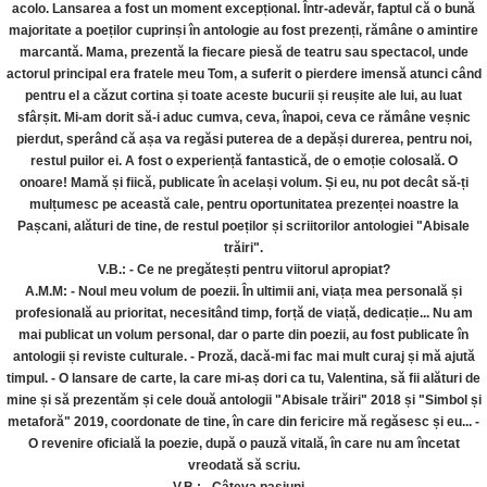
acolo. Lansarea a fost un moment excepțional. Într-adevăr, faptul că o bună
majoritate a poeților cuprinși în antologie au fost prezenți, rămâne o amintire
marcantă. Mama, prezentă la fiecare piesă de teatru sau spectacol, unde
actorul principal era fratele meu Tom, a suferit o pierdere imensă atunci când
pentru el a căzut cortina și toate aceste bucurii și reușite ale lui, au luat
sfârșit. Mi-am dorit să-i aduc cumva, ceva, înapoi, ceva ce rămâne veșnic
pierdut, sperând că așa va regăsi puterea de a depăși durerea, pentru noi,
restul puilor ei. A fost o experiență fantastică, de o emoție colosală. O
onoare! Mamă și fiică, publicate în același volum. Și eu, nu pot decât să-ți
mulțumesc pe această cale, pentru oportunitatea prezenței noastre la
Pașcani, alături de tine, de restul poeților și scriitorilor antologiei "Abisale
trăiri".
V.B.: - Ce ne pregătești pentru viitorul apropiat?
A.M.M: - Noul meu volum de poezii. În ultimii ani, viața mea personală și
profesională au prioritat, necesitând timp, forță de viață, dedicație... Nu am
mai publicat un volum personal, dar o parte din poezii, au fost publicate în
antologii și reviste culturale. - Proză, dacă-mi fac mai mult curaj și mă ajută
timpul. - O lansare de carte, la care mi-aș dori ca tu, Valentina, să fii alături de
mine și să prezentăm și cele două antologii "Abisale trăiri" 2018 și "Simbol și
metaforă" 2019, coordonate de tine, în care din fericire mă regăsesc și eu... -
O revenire oficială la poezie, după o pauză vitală, în care nu am încetat
vreodată să scriu.