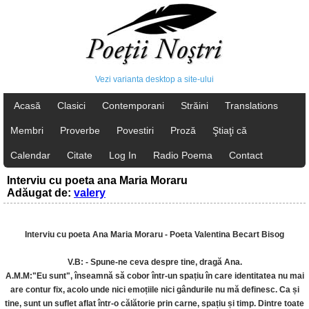
Vezi varianta desktop a site-ului
Acasă
Clasici
Contemporani
Străini
Translations
Membri
Proverbe
Povestiri
Proză
Ştiaţi că
Calendar
Citate
Log In
Radio Poema
Contact
Interviu cu poeta ana Maria Moraru
Adăugat de:
valery
Interviu cu poeta Ana Maria Moraru - Poeta Valentina Becart Bisog
V.B: - Spune-ne ceva despre tine, dragă Ana.
A.M.M:"Eu sunt", înseamnă să cobor într-un spațiu în care identitatea nu mai
are contur fix, acolo unde nici emoțiile nici gândurile nu mă definesc. Ca și
tine, sunt un suflet aflat într-o călătorie prin carne, spațiu și timp. Dintre toate