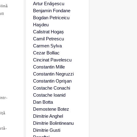
Artur Enăşescu
lină
Benjamin Fondane
li
Bogdan Petriceicu
Haşdeu
Calistrat Hogaș
Camil Petrescu
Carmen Sylva
Cezar Bolliac
Cincinat Pavelescu
Constantin Mille
Constantin Negruzzi
Constantin Oprişan
Costache Conachi
Costache Ioanid
ntr-
Dan Botta
Demostene Botez
iţă
Dimitrie Anghel
Dimitrie Bolintineanu
stă-
Dimitrie Gusti