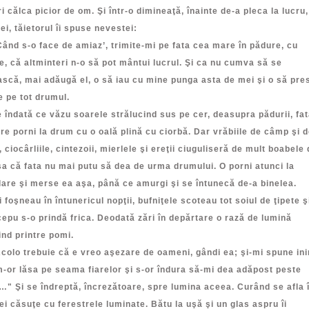
i călca picior de om. Şi într-o dimineaţă, înainte de-a pleca la lucru,
ei, tăietorul îi spuse nevestei:
 s-o face de amiaz’, trimite-mi pe fata cea mare în pădure, cu
, că altminteri n-o să pot mântui lucrul. Şi ca nu cumva să se
scă, mai adăugă el, o să iau cu mine punga asta de mei şi o să pre
 pe tot drumul.
ată ce văzu soarele strălucind sus pe cer, deasupra pădurii, fat
e porni la drum cu o oală plină cu ciorbă. Dar vrăbiile de câmp şi d
 ciocârliile, cintezoii, mierlele şi ereţii ciuguliseră de mult boabele 
a că fata nu mai putu să dea de urma drumului. O porni atunci la
are şi merse ea aşa, până ce amurgi şi se întunecă de-a binelea.
 foşneau în întunericul nopţii, bufniţele scoteau tot soiul de ţipete ş
cepu s-o prindă frica. Deodată zări în depărtare o rază de lumină
nd printre pomi.
 trebuie că e vreo aşezare de oameni, gândi ea; şi-mi spune in
-or lăsa pe seama fiarelor şi s-or îndura să-mi dea adăpost peste
" Şi se îndreptă, încrezătoare, spre lumina aceea. Curând se afla 
ei căsuţe cu ferestrele luminate. Bătu la uşă şi un glas aspru îi