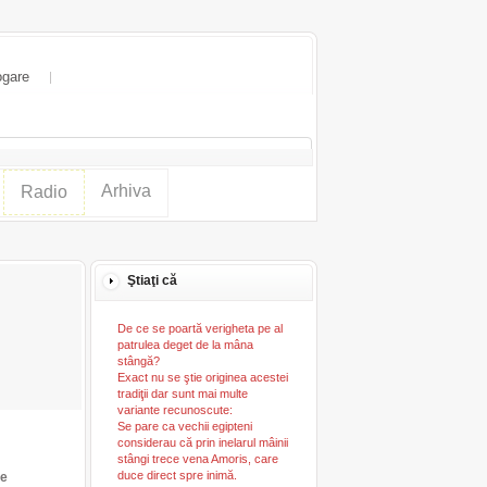
ogare
Arhiva
Radio
Ştiaţi că
De ce se poartă verigheta pe al
patrulea deget de la mâna
stângă?
Exact nu se ştie originea acestei
tradiţii dar sunt mai multe
variante recunoscute:
Se pare ca vechii egipteni
considerau că prin inelarul mâinii
stângi trece vena Amoris, care
duce direct spre inimă.
de