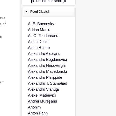
Poeţi Clasici
aua,
A. E. Baconsky
 albă
Adrian Maniu
Al. O. Teodoreanu
ti
Alecu Donici
Alecu Russo
Alexandru Alexianu
Alexandru Bogdanovici
Alexandru Hrisoverghi
Alexandru Macedonski
Alexandru Philippide
cem
Alexandru T. Stamatiad
Alexandru Vlahuţă
Alexei Mateevici
Andrei Mureşanu
Anonim
Anton Pann