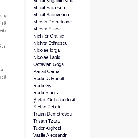
Mihail Kogălniceanu
Mihail Săulescu
Mihail Sadoveanu
e şi
Mircea Demetriade
m să
Mircea Eliade
cât
Nichifor Crainic
Nichita Stănescu
ăci
Nicolae Iorga
Nicolae Labiş
Octavian Goga
ca-
Panait Cerna
arcă
Radu D. Rosetti
Radu Gyr
Radu Stanca
Ştefan Octavian Iosif
Ștefan Petică
Traian Demetrescu
Tristan Tzara
Tudor Arghezi
Vasile Alecsandri