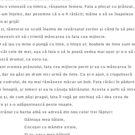
 vinovată cu nimica, răspunse femeia. Fata a plecat cu prânzul,
am înţeles, dar pesemne că s-o fi rătăcit; mâine o să se înapoieze
n-ai grijă!
zi, tăietorul se sculă înainte de revărsatul zorilor şi când fu să plec
evesti-sii să-i trimită mâncarea cu fata cea mijlocie.
iau cu mine o pungă cu linte, o linişti el; boabele de linte sunt m
cât cele de mei, aşa că fata o să le poată vedea mai uşor şi n-o să
ască drumul, ca soru-sa.
ni vremea prânzului, fata cea mijlocie porni şi ea cu mâncarea în
 dar nu găsi pe drum nici urmă de linte. Ca şi-n ajun, o ciuguliseră
e codrului, de nu mai rămăsese măcar un bob. Fata rătăci în pădure
 înnoptă, şi nimeri şi ea la căsuţa bătrânului. Acesta o pofti să intr
u şi, de cum păşi pragul, fata îl rugă pe unchiaş să-i dea ceva de
e şi s-o adăpostească peste noapte.
ul cu barba albă se adresă din nou celor trei făpturi:
nuşa mea bălaie,
oşel cu mândre straie,
u, vaca mea bălţată,