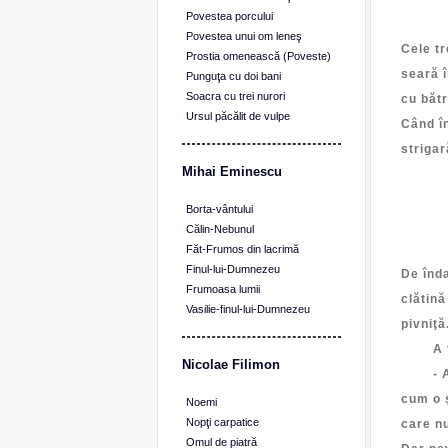
Povestea porcului
Răsp
Povestea unui om leneş
Cele tr
Prostia omenească (Poveste)
seară î
Punguţa cu doi bani
Soacra cu trei nurori
cu bătr
Ursul păcălit de vulpe
Când în
strigar
Mihai Eminescu
Cu 
Cu 
Borta-vântului
Dar 
Călin-Nebunul
Cată
Făt-Frumos din lacrimă
Finul-lui-Dumnezeu
De înda
Frumoasa lumii
clătină
Vasilie-finul-lui-Dumnezeu
pivniţă
A trei
Nicolae Filimon
- Astă
cum o ş
Noemi
Nopţi carpatice
care nu
Omul de piatră