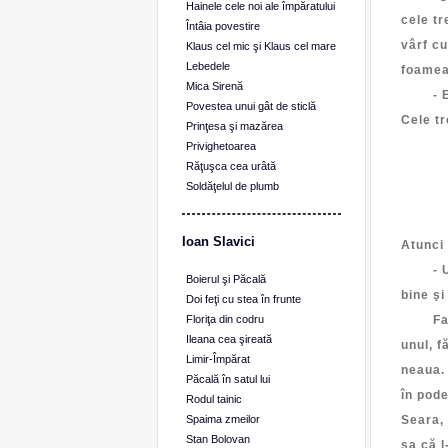
Hainele cele noi ale împăratului
cele tr
Întâia povestire
vârf cu
Klaus cel mic şi Klaus cel mare
Lebedele
foamea.
Mica Sirenă
- Ei, 
Povestea unui gât de sticlă
Cele tr
Prinţesa şi mazărea
Cu 
Privighetoarea
Răţuşca cea urâtă
Cu 
Soldăţelul de plumb
Dar 
Cată
Ioan Slavici
Atunci 
- Urcă
Boierul şi Păcală
bine şi
Doi feţi cu stea în frunte
Floriţa din codru
Fata ur
Ileana cea şireată
unul, f
Limir-Împărat
neaua. 
Păcală în satul lui
în pode
Rodul tainic
Spaima zmeilor
Seara, 
Stan Bolovan
sa că l