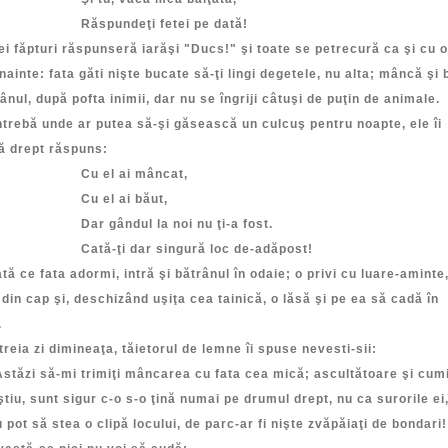
undeţi fetei pe dată!
ei făpturi răspunseră iarăşi "Ducs!" şi toate se petrecură ca şi cu o
nainte: fata găti nişte bucate să-ţi lingi degetele, nu alta; mâncă şi 
ânul, după pofta inimii, dar nu se îngriji câtuşi de puţin de animale.
trebă unde ar putea să-şi găsească un culcuş pentru noapte, ele îi
ă drept răspuns:
el ai mâncat,
el ai băut,
gândul la noi nu ţi-a fost.
-ţi dar singură loc de-adăpost!
tă ce fata adormi, intră şi bătrânul în odaie; o privi cu luare-aminte
 din cap şi, deschizând uşiţa cea tainică, o lăsă şi pe ea să cadă în
.
a zi dimineaţa, tăietorul de lemne îi spuse nevesti-sii:
zi să-mi trimiţi mâncarea cu fata cea mică; ascultătoare şi cum
tiu, sunt sigur c-o s-o ţină numai pe drumul drept, nu ca surorile ei
 pot să stea o clipă locului, de parc-ar fi nişte zvăpăiaţi de bondari!