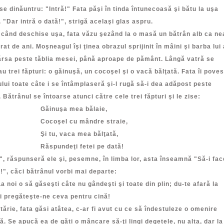
e dinăuntru: "Intră!" Fata păşi în tinda întunecoasă şi bătu la uşa
. "Dar intră o dată!", strigă acelaşi glas aspru.
d deschise uşa, fata văzu şezând la o masă un bătrân alb ca ne
at de ani. Moşneagul îşi ţinea obrazul sprijinit în mâini şi barba lui
ărsa peste tăblia mesei, până aproape de pământ. Lângă vatră se
u trei făpturi: o găinuşă, un cocoşel şi o vacă bălţată. Fata îi poves
lui toate câte i se întâmplaseră şi-l rugă să-i dea adăpost peste
 Bătrânul se întoarse atunci către cele trei făpturi şi le zise:
nuşa mea bălaie,
oşel cu mândre straie,
u, vaca mea bălţată,
undeţi fetei pe dată!
, răspunseră ele şi, pesemne, în limba lor, asta înseamnă "Să-i fa
!", căci bătrânul vorbi mai departe:
i o să găseşti câte nu gândeşti şi toate din plin; du-te afară la
i pregăteşte-ne ceva pentru cină!
tărie, fata găsi atâtea, c-ar fi avut cu ce să îndestuleze o omenire
ă. Se apucă ea de găti o mâncare să-ţi lingi degetele, nu alta, dar la