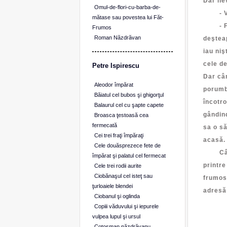
Dar nev
Omul-de-flori-cu-barba-de-
- Vrei
mătase sau povestea lui Făt-
- Fii f
Frumos
Roman Năzdrăvan
deştea
iau ni
cele de
Petre Ispirescu
Dar câ
Aleodor împărat
porumbe
Băiatul cel bubos şi ghigorţul
încotro
Balaurul cel cu şapte capete
gândind
Broasca ţestoasă cea
fermecată
sa o să
Cei trei fraţi împăraţi
acasă.
Cele douăsprezece fete de
Când s
împărat şi palatul cel fermecat
printre
Cele trei rodii aurite
Ciobănaşul cel isteţ sau
frumos
ţurloaiele blendei
adresă 
Ciobanul şi oglinda
Găi
Copiii văduvului şi iepurele
Coc
vulpea lupul şi ursul
Cotoşman năzdrăvanu