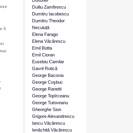
Dosoftei
 aşa
Duiliu Zamfirescu
Dumitru Iacobescu
Dumitru Theodor
Neculuță
e îi
Elena Farago
Elena Văcărescu
ai
Emil Botta
 mai
Emil Cioran
Eusebiu Camilar
Gavril Rotică
George Bacovia
,
George Coşbuc
e
George Ranetti
George Topîrceanu
George Tutoveanu
Gheorghe Sion
Grigore Alexandrescu
Iancu Văcărescu
Ienăchită Văcărescu