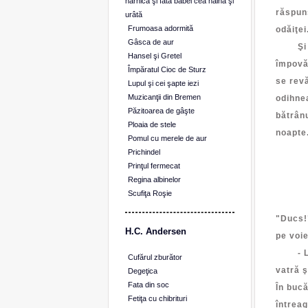
harnică şi fata babei cea haină şi
răspuns
urâtă
Frumoasa adormită
odăiţei
Gâsca de aur
Şi cân
Hansel şi Gretel
împovăr
Împăratul Cioc de Sturz
se rev
Lupul şi cei şapte iezi
Muzicanţii din Bremen
odihnea
Păzitoarea de gâşte
bătrânu
Ploaia de stele
noapte.
Pomul cu merele de aur
Găi
Prichindel
Prinţul fermecat
Coc
Regina albinelor
Şi t
Scufiţa Roşie
Răsp
"Ducs!"
H.C. Andersen
pe voie
- La no
Cufărul zburător
vatră ş
Degeţica
Fata din soc
În bucă
Fetiţa cu chibrituri
întreag