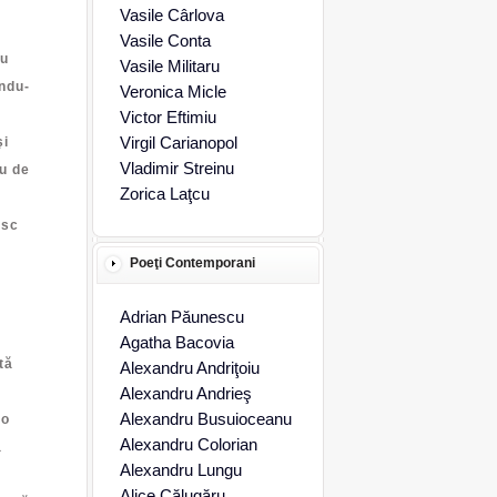
Vasile Cârlova
Vasile Conta
au
Vasile Militaru
ndu-
Veronica Micle
Victor Eftimiu
Virgil Carianopol
şi
Vladimir Streinu
u de
Zorica Laţcu
i
esc
Poeţi Contemporani
Adrian Păunescu
Agatha Bacovia
tă
Alexandru Andriţoiu
Alexandru Andrieş
Alexandru Busuioceanu
 o
Alexandru Colorian
ă
Alexandru Lungu
Alice Călugăru