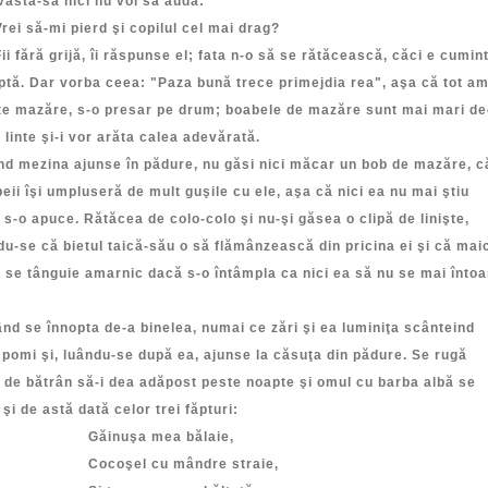
astă-sa nici nu voi să audă:
 să-mi pierd şi copilul cel mai drag?
ără grijă, îi răspunse el; fata n-o să se rătăcească, căci e cumint
ptă. Dar vorba ceea: "Paza bună trece primejdia rea", aşa că tot a
şte mazăre, s-o presar pe drum; boabele de mazăre sunt mai mari de
 linte şi-i vor arăta calea adevărată.
nd mezina ajunse în pădure, nu găsi nici măcar un bob de mazăre, c
ii îşi umpluseră de mult guşile cu ele, aşa că nici ea nu mai ştiu
 s-o apuce. Rătăcea de colo-colo şi nu-şi găsea o clipă de linişte,
u-se că bietul taică-său o să flămânzească din pricina ei şi că mai
 se tânguie amarnic dacă s-o întâmpla ca nici ea să nu se mai înto
e înnopta de-a binelea, numai ce zări şi ea luminiţa scânteind
 pomi şi, luându-se după ea, ajunse la căsuţa din pădure. Se rugă
 de bătrân să-i dea adăpost peste noapte şi omul cu barba albă se
şi de astă dată celor trei făpturi:
nuşa mea bălaie,
oşel cu mândre straie,