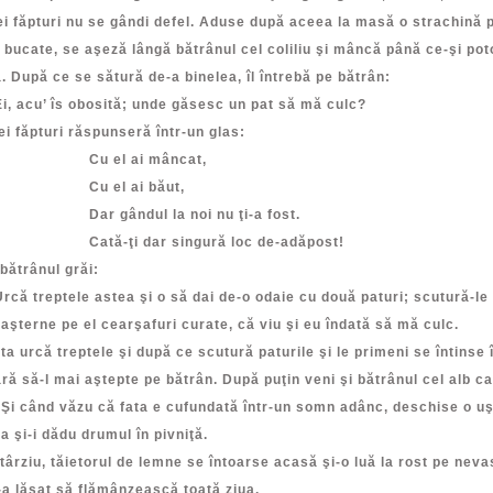
ei făpturi nu se gândi defel. Aduse după aceea la masă o strachină p
 bucate, se aşeză lângă bătrânul cel coliliu şi mâncă până ce-şi poto
 După ce se sătură de-a binelea, îl întrebă pe bătrân:
acu’ îs obosită; unde găsesc un pat să mă culc?
ei făpturi răspunseră într-un glas:
el ai mâncat,
el ai băut,
gândul la noi nu ţi-a fost.
-ţi dar singură loc de-adăpost!
bătrânul grăi:
 treptele astea şi o să dai de-o odaie cu două paturi; scutură-le
 aşterne pe el cearşafuri curate, că viu şi eu îndată să mă culc.
că treptele şi după ce scutură paturile şi le primeni se întinse î
ără să-l mai aştepte pe bătrân. După puţin veni şi bătrânul cel alb ca
Şi când văzu că fata e cufundată într-un somn adânc, deschise o uş
a şi-i dădu drumul în pivniţă.
târziu, tăietorul de lemne se întoarse acasă şi-o luă la rost pe neva
-a lăsat să flămânzească toată ziua.