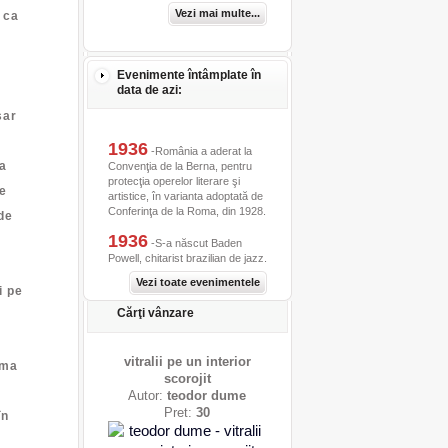
Vezi mai multe...
 ca
Evenimente întâmplate în
data de azi:
sar
1936
-România a aderat la
a
Convenţia de la Berna, pentru
protecţia operelor literare şi
e
artistice, în varianta adoptată de
Conferinţa de la Roma, din 1928.
de
1936
-S-a născut Baden
Powell, chitarist brazilian de jazz.
Vezi toate evenimentele
i pe
Cărţi vânzare
vitralii pe un interior
ima
scorojit
Autor:
teodor dume
Pret:
30
în