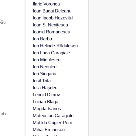
Ilarie Voronca
Ioan Budai Deleanu
Ioan Iacob Hozevitul
bău
Ioan S. Neniţescu
Ioanid Romanescu
Ion Barbu
Ion Heliade-Rădulescu
Ion Luca Caragiale
Ion Minulescu
Ion Neculce
Ion Șiugariu
Iosif Trifa
,
Iulia Haşdeu
Leonid Dimov
Lucian Blaga
Magda Isanos
inte
Mateiu Ion Caragiale
,
Matilda Cugler-Poni
Mihai Eminescu