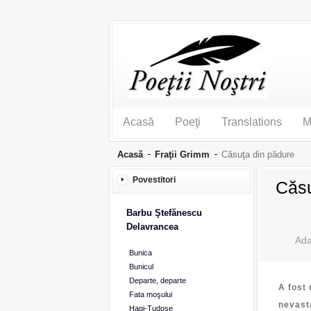
Acasă
Poeţi
Translations
M
Acasă
Fraţii Grimm
Căsuţa din pădure
Povestitori
Căsu
Barbu Ştefănescu
Delavrancea
Bunica
Bunicul
Departe, departe
A fost 
Fata moşului
nevasta
Hagi-Tudose