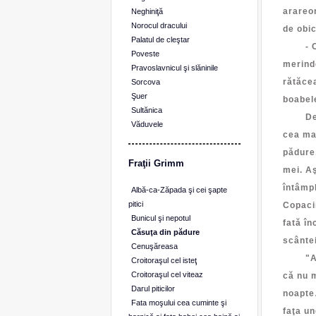
arareor
Neghiniţă
Norocul dracului
de obic
Palatul de cleştar
- Când
Poveste
merinde
Pravoslavnicul şi slăninile
rătăcea
Sorcova
Şuer
boabele
Sultănica
De înd
Văduvele
cea mar
pădure,
Fraţii Grimm
mei. Aş
întâmpl
Albă-ca-Zăpada şi cei şapte
pitici
Copacii
Bunicul şi nepotul
fată în
Căsuţa din pădure
scântei
Cenuşăreasa
"Acolo
Croitoraşul cel isteţ
Croitoraşul cel viteaz
că nu m
Darul piticilor
noapte…
Fata moşului cea cuminte şi
faţa un