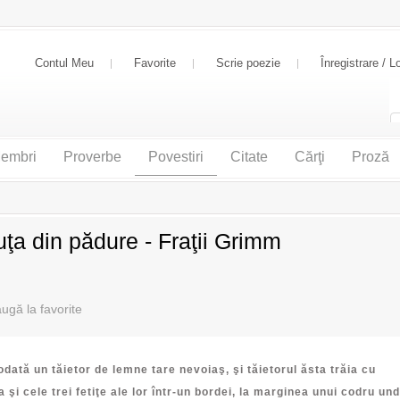
Contul Meu
Favorite
Scrie poezie
Înregistrare / L
embri
Proverbe
Povestiri
Citate
Cărţi
Proză
ţa din pădure - Fraţii Grimm
odată un tăietor de lemne tare nevoiaş, şi tăietorul ăsta trăia cu
 şi cele trei fetiţe ale lor într-un bordei, la marginea unui codru un