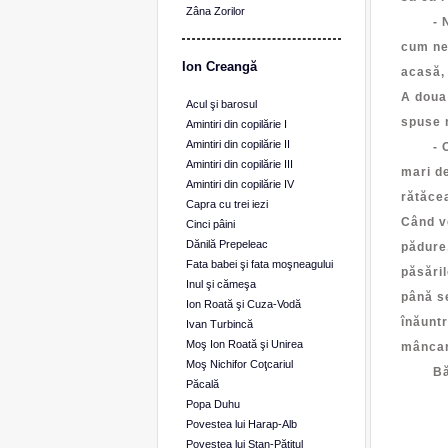
Zâna Zorilor
- Nu-s
cum ne-
Ion Creangă
acasă, 
A doua 
Acul şi barosul
spuse n
Amintiri din copilărie I
Amintiri din copilărie II
- O să 
Amintiri din copilărie III
mari de
Amintiri din copilărie IV
rătăce
Capra cu trei iezi
Când ve
Cinci pâini
Dănilă Prepeleac
pădure,
Fata babei şi fata moşneagului
păsăril
Inul şi cămeşa
până se
Ion Roată şi Cuza-Vodă
înăuntr
Ivan Turbincă
Moş Ion Roată şi Unirea
mâncar
Moş Nichifor Coţcariul
Bătrân
Păcală
Găi
Popa Duhu
Coc
Povestea lui Harap-Alb
Povestea lui Stan-Păţitul
Şi t