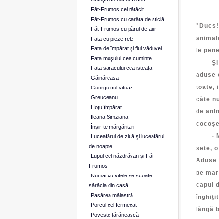
Şi t
Făt-Frumos cel rătăcit
Răsp
Făt-Frumos cu carâta de sticlă
"Ducs!"
Făt-Frumos cu părul de aur
animale
Fata cu pieze rele
Fata de împărat şi fiul văduvei
le pene
Fata moşului cea cuminte
Şi dup
Fata săracului cea isteaţă
aduse c
Găinăreasa
toate, 
George cel viteaz
Greuceanu
câte nu
Hoţu împărat
de anim
Ileana Simziana
cocoşel
Înşir-te mărgăritari
- Mânc
Luceafărul de ziuă şi luceafărul
de noapte
sete, o
Lupul cel năzdrăvan şi Făt-
Aduse a
Frumos
pe marg
Numai cu vitele se scoate
capul d
sărăcia din casă
Pasărea măiastră
înghiţi
Porcul cel fermecat
lângă b
Poveste ţărănească