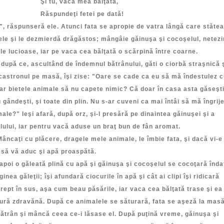
u, vaca mea bălţată,
undeţi fetei pe dată!
, răspunseră ele. Atunci fata se apropie de vatra lângă care stăte
le şi le dezmierdă drăgăstos; mângâie găinuşa şi cocoşelul, netezi
le lucioase, iar pe vaca cea bălţată o scărpină între coarne.
ă ce, ascultând de îndemnul bătrânului, găti o ciorbă straşnică 
astronul pe masă, îşi zise: "Oare se cade ca eu să mă îndestulez c
iar bietele animale să nu capete nimic? Că doar în casa asta găseşt
 gândeşti, şi toate din plin. Nu s-ar cuveni ca mai întâi să mă îngrij
ale?" Ieşi afară, după orz, şi-l presără pe dinaintea găinuşei şi a
ului, iar pentru vacă aduse un braţ bun de fân aromat.
aţi cu plăcere, dragele mele animale, le îmbie fata, şi dacă vi-e
 să vă aduc şi apă proaspătă.
poi o găleată plină cu apă şi găinuşa şi cocoşelul se cocoţară înda
inea găleţii; îşi afundară ciocurile în apă şi cât ai clipi îşi ridicară
rept în sus, aşa cum beau păsările, iar vaca cea bălţată trase şi ea
tură zdravănă. După ce animalele se săturară, fata se aşeză la mas
ătrân şi mâncă ceea ce-i lăsase el. După puţină vreme, găinuşa şi