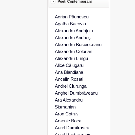
Poeţi Contemporani
Adrian Păunescu
Agatha Bacovia
Alexandru Andriţoiu
Alexandru Andrieş
Alexandru Busuioceanu
Alexandru Colorian
Alexandru Lungu
Alice Călugăru
Ana Blandiana
Ancelin Roseti
Andrei Ciurunga
Anghel Dumbrăveanu
Ara Alexandru
Șișmanian
Aron Cotruș
Arsenie Boca
Aurel Dumitrașcu
Aurel Pastramagiu