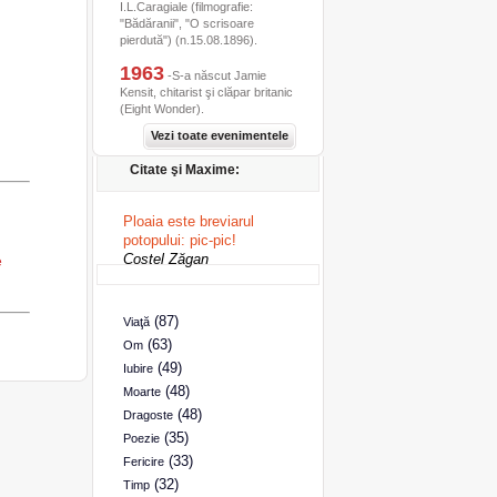
I.L.Caragiale (filmografie:
"Bădăranii", "O scrisoare
pierdută") (n.15.08.1896).
1963
-S-a născut Jamie
Kensit, chitarist şi clăpar britanic
(Eight Wonder).
Vezi toate evenimentele
Citate şi Maxime:
Ploaia este breviarul
potopului: pic-pic!
Costel Zăgan
e
(87)
Viaţă
(63)
Om
(49)
Iubire
(48)
Moarte
(48)
Dragoste
(35)
Poezie
(33)
Fericire
(32)
Timp