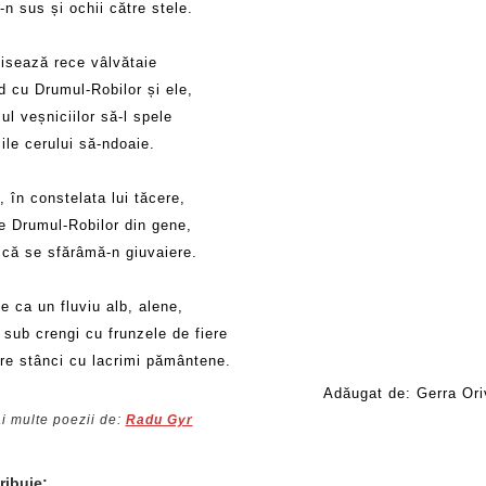
-n sus și ochii către stele.
visează rece vâlvătaie
d cu Drumul-Robilor și ele,
ul veșniciilor să-l spele
iile cerului să-ndoaie.
, în constelata lui tăcere,
te Drumul-Robilor din gene,
 că se sfărâmă-n giuvaiere.
e ca un fluviu alb, alene,
 sub crengi cu frunzele de fiere
tre stânci cu lacrimi pământene.
Adăugat de: Gerra Ori
i multe poezii de:
Radu Gyr
ribuie: