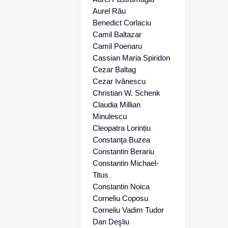
Aurel Rău
Benedict Corlaciu
Camil Baltazar
Camil Poenaru
Cassian Maria Spiridon
Cezar Baltag
Cezar Ivănescu
Christian W. Schenk
Claudia Millian
Minulescu
Cleopatra Lorințiu
Constanţa Buzea
Constantin Berariu
Constantin Michael-
Titus
Constantin Noica
Corneliu Coposu
Corneliu Vadim Tudor
Dan Deşliu