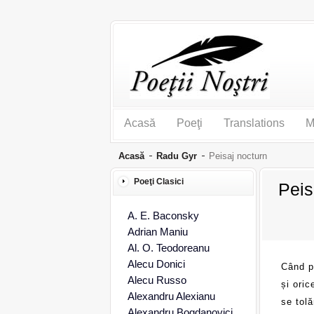
Acasă
Poeţi
Translations
M
Acasă
Radu Gyr
Peisaj nocturn
Poeţi Clasici
Peis
A. E. Baconsky
Adrian Maniu
Al. O. Teodoreanu
Alecu Donici
Când pr
Alecu Russo
și oric
Alexandru Alexianu
se tolă
Alexandru Bogdanovici