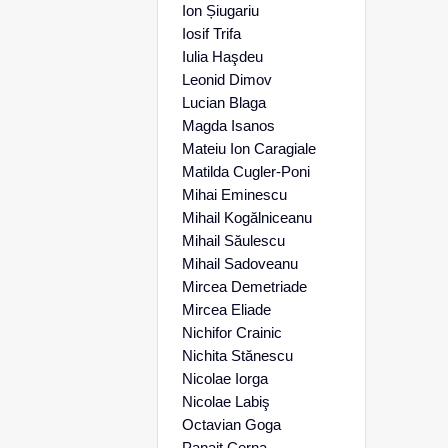
Ion Șiugariu
Iosif Trifa
Iulia Haşdeu
Leonid Dimov
Lucian Blaga
Magda Isanos
Mateiu Ion Caragiale
Matilda Cugler-Poni
Mihai Eminescu
Mihail Kogălniceanu
Mihail Săulescu
Mihail Sadoveanu
Mircea Demetriade
Mircea Eliade
Nichifor Crainic
Nichita Stănescu
Nicolae Iorga
Nicolae Labiş
Octavian Goga
Panait Cerna