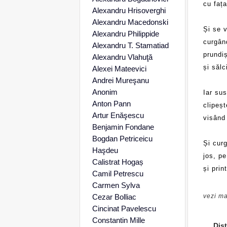
cu fața
Alexandru Hrisoverghi
Alexandru Macedonski
Și se 
Alexandru Philippide
curgân
Alexandru T. Stamatiad
prundiș
Alexandru Vlahuţă
și sălc
Alexei Mateevici
Andrei Mureşanu
Anonim
Iar sus
Anton Pann
clipeș
Artur Enăşescu
visând
Benjamin Fondane
Bogdan Petriceicu
Și curg
Haşdeu
jos, pe
Calistrat Hogaș
și prin
Camil Petrescu
Carmen Sylva
Cezar Bolliac
vezi ma
Cincinat Pavelescu
Constantin Mille
Dist