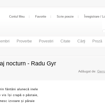
Contul Meu
Favorite
Scrie poezie
Înregistrare / L
embri
Proverbe
Povestiri
Citate
Cărţi
Proză
aj nocturn - Radu Gyr
Adăugat de:
Gerr
in fântâni alunecă inele
e vis își crapă o păstaie,
nesc izvoare și pâraie