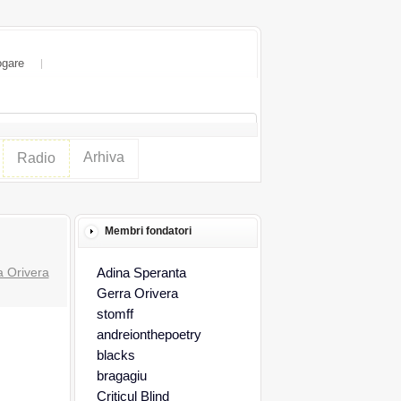
ogare
Arhiva
Radio
Membri fondatori
a Orivera
Adina Speranta
Gerra Orivera
stomff
andreionthepoetry
blacks
bragagiu
Criticul Blind