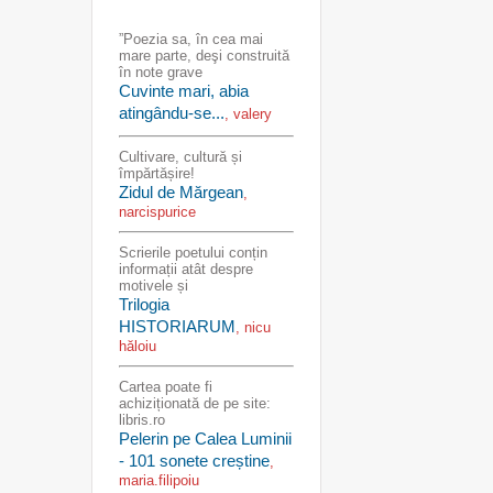
”Poezia sa, în cea mai
mare parte, deşi construită
în note grave
Cuvinte mari, abia
atingându-se...
, valery
Cultivare, cultură și
împărtășire!
Zidul de Mărgean
,
narcispurice
Scrierile poetului conțin
informații atât despre
motivele și
Trilogia
HISTORIARUM
, nicu
hăloiu
Cartea poate fi
achiziționată de pe site:
libris.ro
Pelerin pe Calea Luminii
- 101 sonete creștine
,
maria.filipoiu