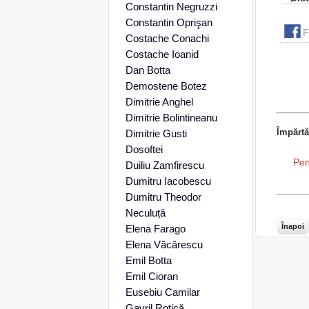
Constantin Negruzzi
Constantin Oprişan
F
Costache Conachi
Costache Ioanid
Dan Botta
Demostene Botez
Dimitrie Anghel
Dimitrie Bolintineanu
Împărtă
Dimitrie Gusti
Dosoftei
Pen
Duiliu Zamfirescu
Dumitru Iacobescu
Dumitru Theodor
Neculuță
Înapoi
Elena Farago
Elena Văcărescu
Emil Botta
Emil Cioran
Eusebiu Camilar
Gavril Rotică