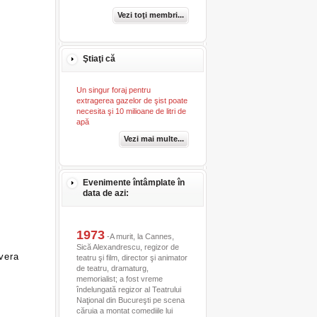
Vezi toţi membri...
Ştiaţi că
Un singur foraj pentru
extragerea gazelor de şist poate
necesita şi 10 milioane de litri de
apă
Vezi mai multe...
Evenimente întâmplate în
data de azi:
1973
-A murit, la Cannes,
Sică Alexandrescu, regizor de
vera
teatru şi film, director şi animator
de teatru, dramaturg,
memorialist; a fost vreme
îndelungată regizor al Teatrului
Naţional din Bucureşti pe scena
căruia a montat comediile lui