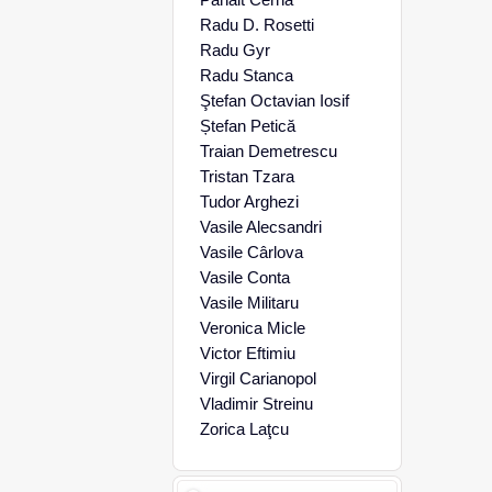
Radu D. Rosetti
Radu Gyr
Radu Stanca
Ştefan Octavian Iosif
Ștefan Petică
Traian Demetrescu
Tristan Tzara
Tudor Arghezi
Vasile Alecsandri
Vasile Cârlova
Vasile Conta
Vasile Militaru
Veronica Micle
Victor Eftimiu
Virgil Carianopol
Vladimir Streinu
Zorica Laţcu