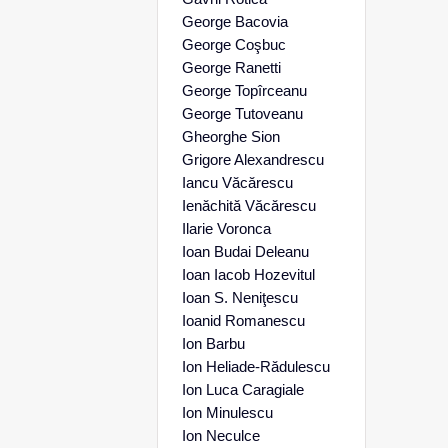
George Bacovia
George Coşbuc
George Ranetti
George Topîrceanu
George Tutoveanu
Gheorghe Sion
Grigore Alexandrescu
Iancu Văcărescu
Ienăchită Văcărescu
Ilarie Voronca
Ioan Budai Deleanu
Ioan Iacob Hozevitul
Ioan S. Neniţescu
Ioanid Romanescu
Ion Barbu
Ion Heliade-Rădulescu
Ion Luca Caragiale
Ion Minulescu
Ion Neculce