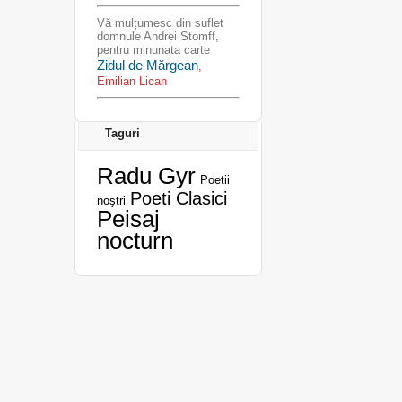
Vă mulțumesc din suflet
domnule Andrei Stomff,
pentru minunata carte
Zidul de Mărgean
,
Emilian Lican
Taguri
Radu Gyr
Poetii
Poeti Clasici
noştri
Peisaj
nocturn