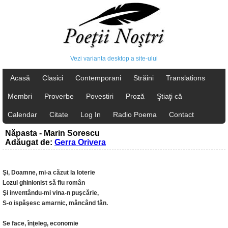
Vezi varianta desktop a site-ului
Acasă
Clasici
Contemporani
Străini
Translations
Membri
Proverbe
Povestiri
Proză
Ştiaţi că
Calendar
Citate
Log In
Radio Poema
Contact
Năpasta - Marin Sorescu
Adăugat de:
Gerra Orivera
Şi, Doamne, mi-a căzut la loterie
Lozul ghinionist să fiu român
Şi inventându-mi vina-n puşcărie,
S-o ispăşesc amarnic, mâncând fân.
Se face, înţeleg, economie