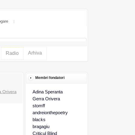
ogare
Arhiva
Radio
Membri fondatori
a Orivera
Adina Speranta
Gerra Orivera
stomff
andreionthepoetry
blacks
bragagiu
Criticul Blind