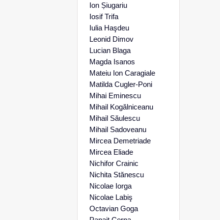
Ion Șiugariu
Iosif Trifa
Iulia Haşdeu
Leonid Dimov
Lucian Blaga
Magda Isanos
Mateiu Ion Caragiale
Matilda Cugler-Poni
Mihai Eminescu
Mihail Kogălniceanu
Mihail Săulescu
Mihail Sadoveanu
Mircea Demetriade
Mircea Eliade
Nichifor Crainic
Nichita Stănescu
Nicolae Iorga
Nicolae Labiş
Octavian Goga
Panait Cerna