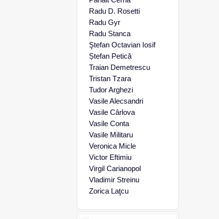
Radu D. Rosetti
Radu Gyr
Radu Stanca
Ştefan Octavian Iosif
Ștefan Petică
Traian Demetrescu
Tristan Tzara
Tudor Arghezi
Vasile Alecsandri
Vasile Cârlova
Vasile Conta
Vasile Militaru
Veronica Micle
Victor Eftimiu
Virgil Carianopol
Vladimir Streinu
Zorica Laţcu