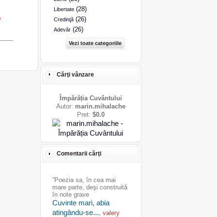
(28)
Libertate
e
(26)
Credinţă
(26)
Adevăr
Vezi toate categoriile
Cărţi vânzare
Împărăția Cuvântului
Autor:
marin.mihalache
Pret:
$0.0
Comentarii cărţi
”Poezia sa, în cea mai
mare parte, deşi construită
în note grave
Cuvinte mari, abia
atingându-se...
, valery