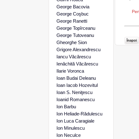
George Bacovia
Pen
George Coşbuc
George Ranetti
George Topîrceanu
George Tutoveanu
Înapoi
Gheorghe Sion
Grigore Alexandrescu
Iancu Văcărescu
Ienăchită Văcărescu
Ilarie Voronca
Ioan Budai Deleanu
Ioan Iacob Hozevitul
Ioan S. Neniţescu
Ioanid Romanescu
Ion Barbu
Ion Heliade-Rădulescu
Ion Luca Caragiale
Ion Minulescu
Ion Neculce