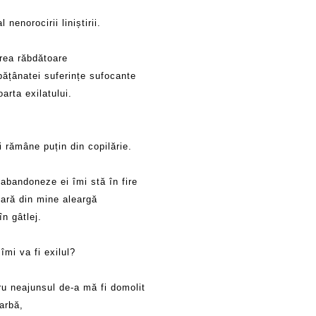
 nenorocirii liniștirii.
ea răbdătoare
pățânatei suferințe sufocante
arta exilatului.
 rămâne puțin din copilărie.
abandoneze ei îmi stă în fire
fară din mine aleargă
în gâtlej.
îmi va fi exilul?
ru neajunsul de-a mă fi domolit
arbă,