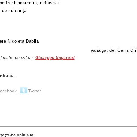
nc în chemarea ta, neîncetat
 de suferință.
ere Nicoleta Dabija
Adăugat de: Gerra Ori
i multe poezii de:
Giuseppe Ungaretti
ribuie:
acebook
Twitter
şeşte-ne opinia ta: