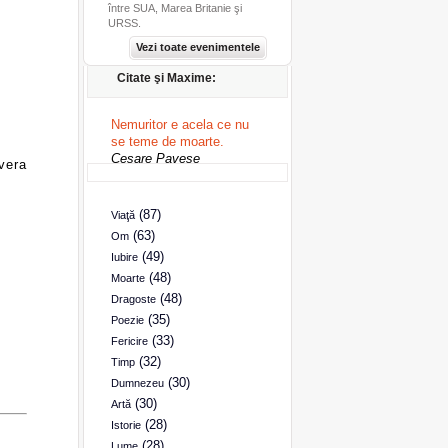
între SUA, Marea Britanie şi
URSS.
Vezi toate evenimentele
Citate şi Maxime:
Nemuritor e acela ce nu
se teme de moarte.
Cesare Pavese
vera
(87)
Viaţă
(63)
Om
(49)
Iubire
(48)
Moarte
(48)
Dragoste
(35)
Poezie
(33)
Fericire
(32)
Timp
(30)
Dumnezeu
(30)
Artă
(28)
Istorie
(28)
Lume