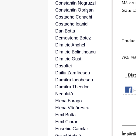
Constantin Negruzzi
Mă aru
Constantin Oprişan
Gâtuită
Costache Conachi
Costache Ioanid
Dan Botta
Demostene Botez
Traduc
Dimitrie Anghel
Dimitrie Bolintineanu
vezi ma
Dimitrie Gusti
Dosoftei
Duiliu Zamfirescu
Dist
Dumitru Iacobescu
Dumitru Theodor
F
Neculuță
Elena Farago
Elena Văcărescu
Emil Botta
Emil Cioran
Eusebiu Camilar
Împărtă
Gavril Rotică