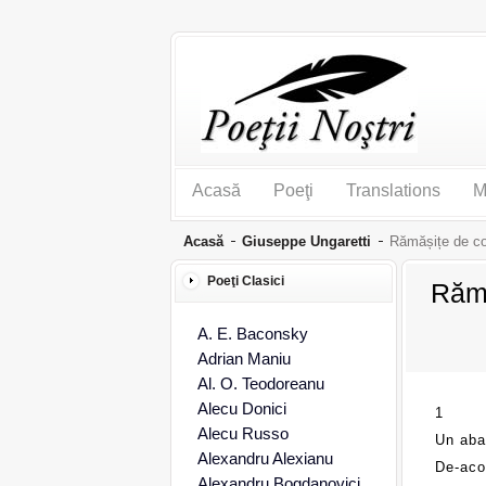
Acasă
Poeţi
Translations
M
Acasă
Giuseppe Ungaretti
Rămășițe de cop
Poeţi Clasici
Rămă
A. E. Baconsky
Adrian Maniu
Al. O. Teodoreanu
Alecu Donici
1
Alecu Russo
Un aba
Alexandru Alexianu
De-acol
Alexandru Bogdanovici