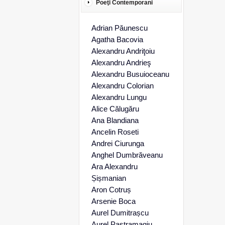
Poeţi Contemporani
Adrian Păunescu
Agatha Bacovia
Alexandru Andriţoiu
Alexandru Andrieş
Alexandru Busuioceanu
Alexandru Colorian
Alexandru Lungu
Alice Călugăru
Ana Blandiana
Ancelin Roseti
Andrei Ciurunga
Anghel Dumbrăveanu
Ara Alexandru
Șișmanian
Aron Cotruș
Arsenie Boca
Aurel Dumitrașcu
Aurel Pastramagiu