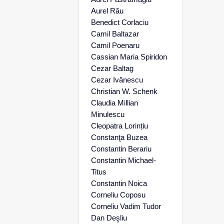
Aurel Rău
Benedict Corlaciu
Camil Baltazar
Camil Poenaru
Cassian Maria Spiridon
Cezar Baltag
Cezar Ivănescu
Christian W. Schenk
Claudia Millian
Minulescu
Cleopatra Lorințiu
Constanţa Buzea
Constantin Berariu
Constantin Michael-
Titus
Constantin Noica
Corneliu Coposu
Corneliu Vadim Tudor
Dan Deşliu