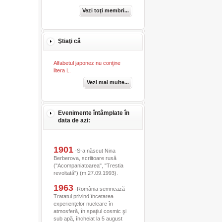
Vezi toţi membri...
Ştiaţi că
Alfabetul japonez nu conţine
litera L.
Vezi mai multe...
Evenimente întâmplate în
data de azi:
1901
-S-a născut Nina
Berberova, scriitoare rusă
("Acompaniatoarea", "Trestia
revoltată") (m.27.09.1993).
1963
-România semnează
Tratatul privind încetarea
experienţelor nucleare în
atmosferă, în spaţiul cosmic şi
sub apă, încheiat la 5 august