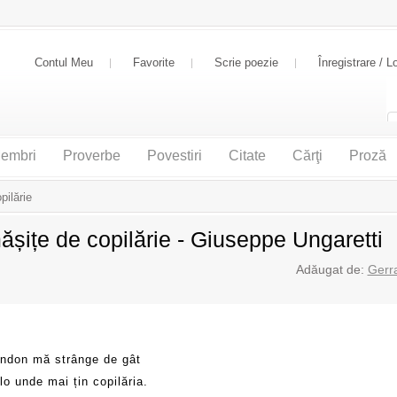
Contul Meu
Favorite
Scrie poezie
Înregistrare / L
embri
Proverbe
Povestiri
Citate
Cărţi
Proză
ilărie
șițe de copilărie - Giuseppe Ungaretti
Adăugat de:
Gerr
ndon mă strânge de gât
o unde mai țin copilăria.