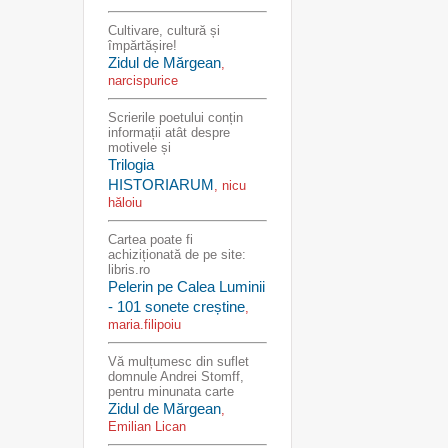
Cultivare, cultură și
împărtășire!
Zidul de Mărgean
,
narcispurice
Scrierile poetului conțin
informații atât despre
motivele și
Trilogia
HISTORIARUM
, nicu
hăloiu
Cartea poate fi
achiziționată de pe site:
libris.ro
Pelerin pe Calea Luminii
- 101 sonete creștine
,
maria.filipoiu
Vă mulțumesc din suflet
domnule Andrei Stomff,
pentru minunata carte
Zidul de Mărgean
,
Emilian Lican