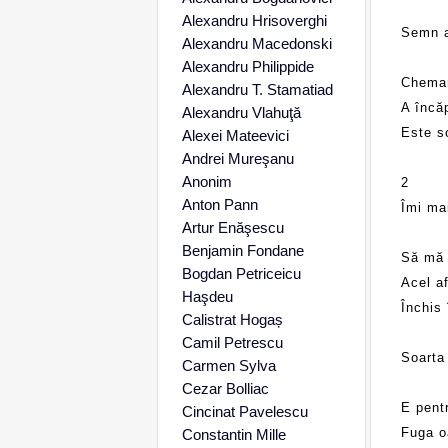
Alexandru Hrisoverghi
Semn al
Alexandru Macedonski
Alexandru Philippide
Chemar
Alexandru T. Stamatiad
A încă
Alexandru Vlahuţă
Este so
Alexei Mateevici
Andrei Mureşanu
Anonim
2
Anton Pann
Îmi mai
Artur Enăşescu
Benjamin Fondane
Să mă 
Bogdan Petriceicu
Acel a
Haşdeu
Închis 
Calistrat Hogaș
Camil Petrescu
Soarta 
Carmen Sylva
Cezar Bolliac
E pent
Cincinat Pavelescu
Fuga o
Constantin Mille