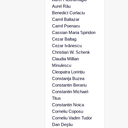
Aurel Rău
Benedict Corlaciu
Camil Baltazar
Camil Poenaru
Cassian Maria Spiridon
Cezar Baltag
Cezar Ivănescu
Christian W. Schenk
Claudia Millian
Minulescu
Cleopatra Lorințiu
Constanţa Buzea
Constantin Berariu
Constantin Michael-
Titus
Constantin Noica
Corneliu Coposu
Corneliu Vadim Tudor
Dan Deşliu