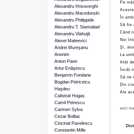
Pe mân
Alexandru Hrisoverghi
Aceste 
Alexandru Macedonski
În ambi
Alexandru Philippide
Să fie 
Alexandru T. Stamatiad
Când n
Alexandru Vlahuţă
Noi în
Alexei Mateevici
Andrei Mureşanu
Şi, alu
Anonim
La umbr
Anton Pann
Atât de
Artur Enăşescu
Încât n
Benjamin Fondane
Să ne r
Bogdan Petriceicu
Din cio
Haşdeu
Ale ace
Calistrat Hogaș
Camil Petrescu
vezi ma
Carmen Sylva
Cezar Bolliac
Cincinat Pavelescu
Dist
Constantin Mille