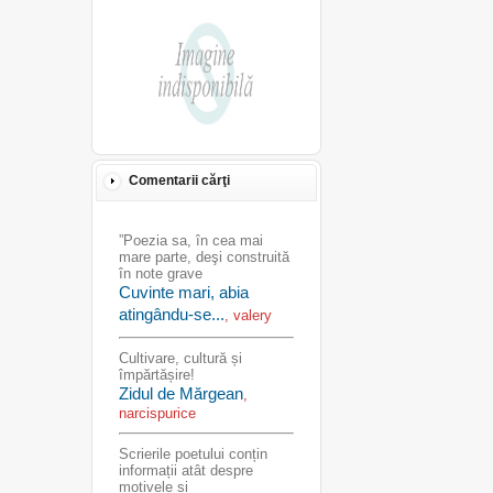
Comentarii cărţi
”Poezia sa, în cea mai
mare parte, deşi construită
în note grave
Cuvinte mari, abia
atingându-se...
, valery
Cultivare, cultură și
împărtășire!
Zidul de Mărgean
,
narcispurice
Scrierile poetului conțin
informații atât despre
motivele și