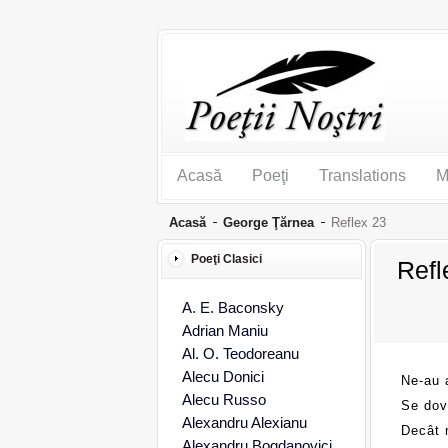
Acasă
Poeţi
Translations
M
Acasă
George Ţărnea
Reflex 23
Poeţi Clasici
Refl
A. E. Baconsky
Adrian Maniu
Al. O. Teodoreanu
Alecu Donici
Ne-au a
Alecu Russo
Se dov
Alexandru Alexianu
Decât 
Alexandru Bogdanovici