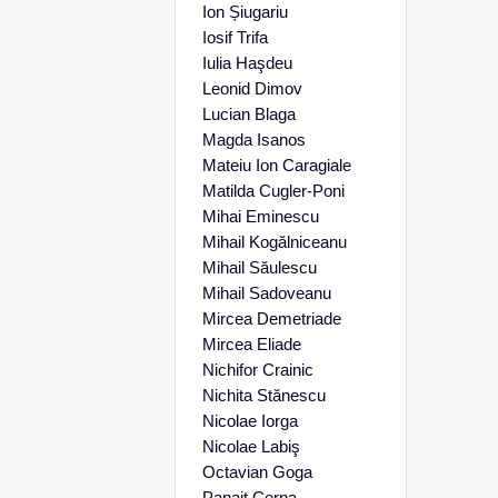
Ion Șiugariu
Iosif Trifa
Iulia Haşdeu
Leonid Dimov
Lucian Blaga
Magda Isanos
Mateiu Ion Caragiale
Matilda Cugler-Poni
Mihai Eminescu
Mihail Kogălniceanu
Mihail Săulescu
Mihail Sadoveanu
Mircea Demetriade
Mircea Eliade
Nichifor Crainic
Nichita Stănescu
Nicolae Iorga
Nicolae Labiş
Octavian Goga
Panait Cerna