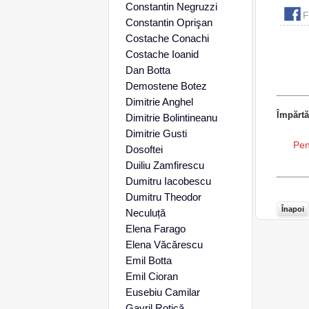
Constantin Negruzzi
F
Constantin Oprişan
Costache Conachi
Costache Ioanid
Dan Botta
Demostene Botez
Dimitrie Anghel
Împărtă
Dimitrie Bolintineanu
Dimitrie Gusti
Pen
Dosoftei
Duiliu Zamfirescu
Dumitru Iacobescu
Dumitru Theodor
Înapoi
Neculuță
Elena Farago
Elena Văcărescu
Emil Botta
Emil Cioran
Eusebiu Camilar
Gavril Rotică