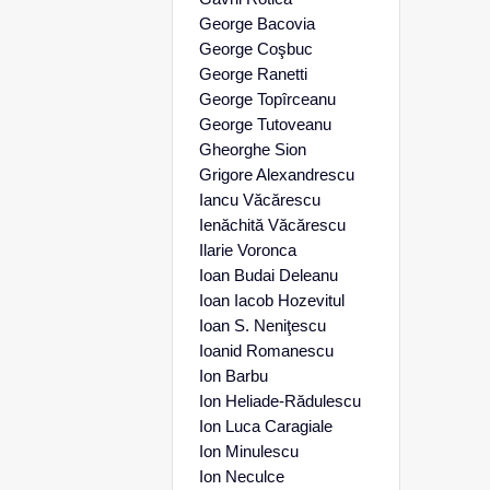
George Bacovia
George Coşbuc
George Ranetti
George Topîrceanu
George Tutoveanu
Gheorghe Sion
Grigore Alexandrescu
Iancu Văcărescu
Ienăchită Văcărescu
Ilarie Voronca
Ioan Budai Deleanu
Ioan Iacob Hozevitul
Ioan S. Neniţescu
Ioanid Romanescu
Ion Barbu
Ion Heliade-Rădulescu
Ion Luca Caragiale
Ion Minulescu
Ion Neculce