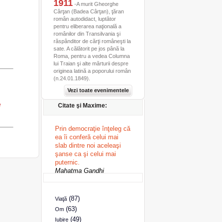
1911
-A murit Gheorghe
Cârţan (Badea Cârţan), ţăran
român autodidact, luptător
pentru eliberarea naţională a
românilor din Transilvania şi
răspânditor de cărţi româneşti la
sate. A călătorit pe jos până la
Roma, pentru a vedea Columna
lui Traian şi alte mărturii despre
originea latină a poporului român
(n.24.01.1849).
Vezi toate evenimentele
e
Citate şi Maxime:
Prin democraţie înţeleg că
ea îi conferă celui mai
slab dintre noi aceleaşi
şanse ca şi celui mai
puternic.
Mahatma Gandhi
(87)
Viaţă
(63)
Om
(49)
Iubire