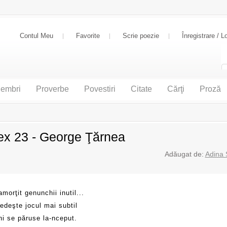
Contul Meu
Favorite
Scrie poezie
Înregistrare / L
embri
Proverbe
Povestiri
Citate
Cărţi
Proză
ex 23 - George Ţărnea
Adăugat de:
Adina 
morţit genunchii inutil...
edeşte jocul mai subtil
ni se păruse la-nceput.