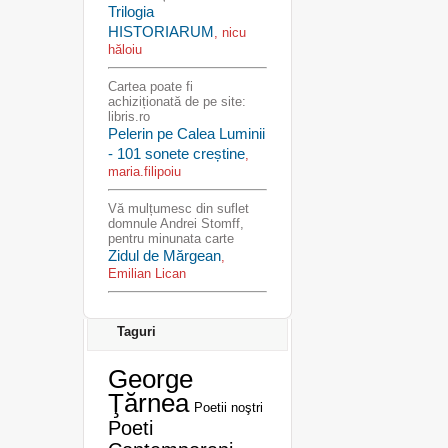
Trilogia
HISTORIARUM
, nicu
hăloiu
Cartea poate fi
achiziționată de pe site:
libris.ro
Pelerin pe Calea Luminii
- 101 sonete creștine
,
maria.filipoiu
Vă mulțumesc din suflet
domnule Andrei Stomff,
pentru minunata carte
Zidul de Mărgean
,
Emilian Lican
Taguri
George
Ţărnea
Poetii noştri
Poeti