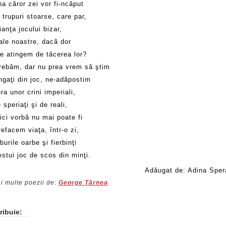
a căror zei vor fi-ncăput
trupuri stoarse, care par,
anţa jocului bizar,
ale noastre, dacă dor
e atingem de tăcerea lor?
trebăm, dar nu prea vrem să ştim
ngaţi din joc, ne-adăpostim
a unor crini imperiali,
 speriaţi şi de reali,
ici vorbă nu mai poate fi
efacem viaţa, într-o zi,
burile oarbe şi fierbinţi
stui joc de scos din minţi.
Adăugat de: Adina Sper
i multe poezii de:
George Ţărnea
ribuie: