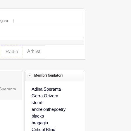
ogare
Arhiva
Radio
Membri fondatori
Speranta
Adina Speranta
Gerra Orivera
stomff
andreionthepoetry
blacks
bragagiu
Criticul Blind