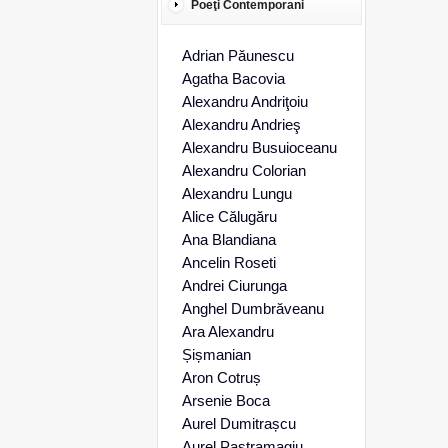
Poeţi Contemporani
Adrian Păunescu
Agatha Bacovia
Alexandru Andriţoiu
Alexandru Andrieş
Alexandru Busuioceanu
Alexandru Colorian
Alexandru Lungu
Alice Călugăru
Ana Blandiana
Ancelin Roseti
Andrei Ciurunga
Anghel Dumbrăveanu
Ara Alexandru
Șișmanian
Aron Cotruș
Arsenie Boca
Aurel Dumitrașcu
Aurel Pastramagiu