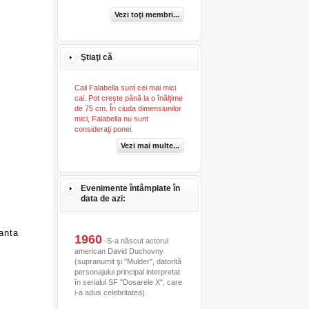
Vezi toţi membri...
Ştiaţi că
Caii Falabella sunt cei mai mici
cai. Pot creşte până la o înălţime
de 75 cm. În ciuda dimensiunilor
mici, Falabella nu sunt
consideraţi ponei.
Vezi mai multe...
Evenimente întâmplate în
data de azi:
anta
1960
-S-a născut actorul
american David Duchovny
(supranumit şi "Mulder", datorită
personajului principal interpretat
în serialul SF "Dosarele X", care
i-a adus celebritatea).