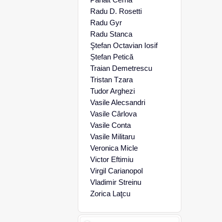
Radu D. Rosetti
Radu Gyr
Radu Stanca
Ştefan Octavian Iosif
Ștefan Petică
Traian Demetrescu
Tristan Tzara
Tudor Arghezi
Vasile Alecsandri
Vasile Cârlova
Vasile Conta
Vasile Militaru
Veronica Micle
Victor Eftimiu
Virgil Carianopol
Vladimir Streinu
Zorica Laţcu