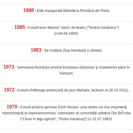
1988
- Este inaugurată Biblioteca Română din Paris.
1985
- A murit Ioan Massof, istoric de teatru ("Teatrul românesc")
(n.04.06.1904).
1983
- Se instituie Ziua mondială a vămilor.
1973
- Semnarea Acordului privind încetarea războiului şi restabilirea păcii în
Vietnam.
1972
- A murit cîntăreaţa americană de jazz Mahalia Jackson (n.26.10.1911).
1970
- A murit pictorul german Erich Heckel, unul dintre cei mai importanţi
reprezentanţi ai expresionismului, cofondator al comunităţii artistice Die BrÎ¼cke
("Clovn în faţa oglinzii", "Portul Hamburg") (n.31.07.1883).