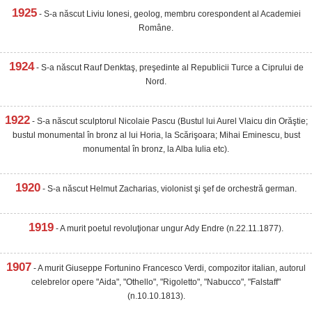
1925
- S-a născut Liviu Ionesi, geolog, membru corespondent al Academiei
Române.
1924
- S-a născut Rauf Denktaş, preşedinte al Republicii Turce a Ciprului de
Nord.
1922
- S-a născut sculptorul Nicolaie Pascu (Bustul lui Aurel Vlaicu din Orăştie;
bustul monumental în bronz al lui Horia, la Scărişoara; Mihai Eminescu, bust
monumental în bronz, la Alba Iulia etc).
1920
- S-a născut Helmut Zacharias, violonist şi şef de orchestră german.
1919
- A murit poetul revoluţionar ungur Ady Endre (n.22.11.1877).
1907
- A murit Giuseppe Fortunino Francesco Verdi, compozitor italian, autorul
celebrelor opere "Aida", "Othello", "Rigoletto", "Nabucco", "Falstaff"
(n.10.10.1813).