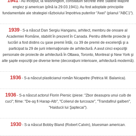
1941
- Au început, la Washington, consfătuiri secrete între Statele Majore
englez şi american (pînă la 29.03.1941). Au fost adoptate principiile
fundamentale ale strategiei războiului împotriva puterilor "Axei" (planul "ABC1").
1939
- S-a născut Dan Sergiu Hanganu, arhitect, membru de onoare al
Academiei Române, stabilit în prezent în Canada. Pentru diferite proiecte şi
lucrări a fost distins cu şase premii întâi, cu 39 de premii de excelenţă şi a
participat la 29 de jurii internaţionale de arhitectură. A avut cinci expoziţii
personale de proiecte de arhitectură în Ottawa, Toronto, Montreal şi New York şi
alte şapte expoziţii pe diverse teme (decoraţiuni interioare, arhitectură modernă).
1936
- S-a născut plasticianul român Nicapetre (Petrica M. Balanica).
1936
- S-a născut actorul Florin Piersic (piese: "Zbor deasupra unui cuib de
cuci"; filme: "De-aş fi Harap-Alb", "Colierul de turcoaze", "Trandafirul galben",
"Haiducii lui Şaptecai").
1930
- S-a născut Bobby Bland (Robert Calvin), bluesman american.