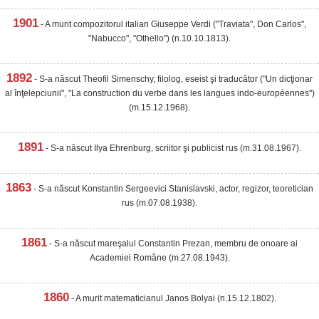
1901
- A murit compozitorul italian Giuseppe Verdi ("Traviata", Don Carlos",
"Nabucco", "Othello") (n.10.10.1813).
1892
- S-a născut Theofil Simenschy, filolog, eseist şi traducător ("Un dicţionar
al înţelepciunii", "La construction du verbe dans les langues indo-européennes")
(m.15.12.1968).
1891
- S-a născut Ilya Ehrenburg, scriitor şi publicist rus (m.31.08.1967).
1863
- S-a născut Konstantin Sergeevici Stanislavski, actor, regizor, teoretician
rus (m.07.08.1938).
1861
- S-a născut mareşalul Constantin Prezan, membru de onoare ai
Academiei Române (m.27.08.1943).
1860
- A murit matematicianul Janos Bolyai (n.15.12.1802).