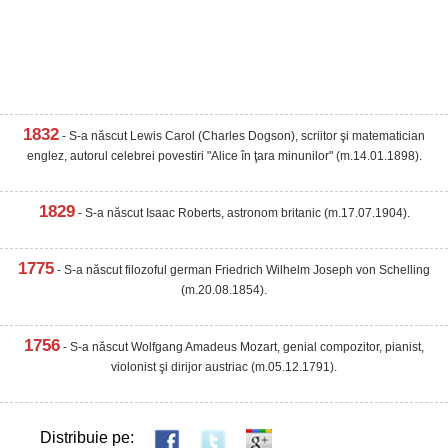
1832
- S-a născut Lewis Carol (Charles Dogson), scriitor şi matematician
englez, autorul celebrei povestiri "Alice în ţara minunilor" (m.14.01.1898).
1829
- S-a născut Isaac Roberts, astronom britanic (m.17.07.1904).
1775
- S-a născut filozoful german Friedrich Wilhelm Joseph von Schelling
(m.20.08.1854).
1756
- S-a născut Wolfgang Amadeus Mozart, genial compozitor, pianist,
violonist şi dirijor austriac (m.05.12.1791).
Distribuie pe: