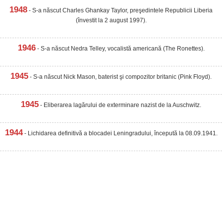
1948
- S-a născut Charles Ghankay Taylor, preşedintele Republicii Liberia
(învestit la 2 august 1997).
1946
- S-a născut Nedra Telley, vocalistă americană (The Ronettes).
1945
- S-a născut Nick Mason, baterist şi compozitor britanic (Pink Floyd).
1945
- Eliberarea lagărului de exterminare nazist de la Auschwitz.
1944
- Lichidarea definitivă a blocadei Leningradului, începută la 08.09.1941.