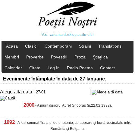
Vezi varianta desktop a site-ului
Acasă
Clasici
Contemporani
Străini
Translations
Membri
Proverbe
Povestiri
Proză
Ştiaţi că
Calendar
Citate
Log In
Radio Poema
Contact
Evenimente întâmplate în data de 27 Ianuarie:
Alege altă dată:
2000
- A murit dirijorul Aurel Grigoraş (n.22.02.1932).
1992
- A fost semnat Tratatul de prietenie, colaborare şi bună vecinătate între
România şi Bulgaria.