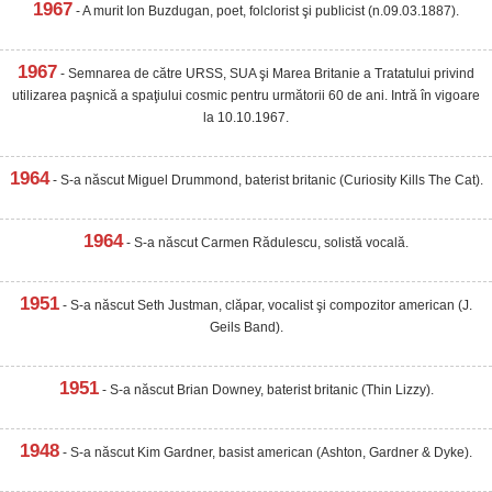
1967
- A murit Ion Buzdugan, poet, folclorist şi publicist (n.09.03.1887).
1967
- Semnarea de către URSS, SUA şi Marea Britanie a Tratatului privind
utilizarea paşnică a spaţiului cosmic pentru următorii 60 de ani. Intră în vigoare
la 10.10.1967.
1964
- S-a născut Miguel Drummond, baterist britanic (Curiosity Kills The Cat).
1964
- S-a născut Carmen Rădulescu, solistă vocală.
1951
- S-a născut Seth Justman, clăpar, vocalist şi compozitor american (J.
Geils Band).
1951
- S-a născut Brian Downey, baterist britanic (Thin Lizzy).
1948
- S-a născut Kim Gardner, basist american (Ashton, Gardner & Dyke).